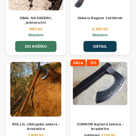
OBAL NA SEKERU,
Sekera Ragnar Lothbrok
jednoruční
890 Kč
4 300 Kč
Skladem
Skladem
DO KOŠÍKU
DETAIL
Akce
-5%
ROLLO, vikingská sekera -
CONNOR leptaná sekera -
bradatice
bradatice
3 800 Kč
5 800 Kč
5 510 Kč