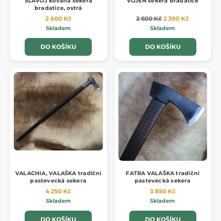
SLAVOJ kovaná sekera
VOJEN sekera bradatice
bradatice, ostrá
2 600 Kč
2 600 Kč
2 390 Kč
Skladem
Skladem
DO KOŠÍKU
DO KOŠÍKU
VALACHIA, VALAŠKA tradiční
FATRA VALAŠKA tradiční
pastevecká sekera
pastevecká sekera
4 250 Kč
3 850 Kč
Skladem
Skladem
DO KOŠÍKU
DO KOŠÍKU