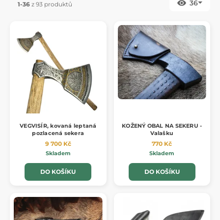
36
1-36
z 93 produktů
VEGVISÍR, kovaná leptaná
KOŽENÝ OBAL NA SEKERU -
pozlacená sekera
Valašku
9 700 Kč
770 Kč
Skladem
Skladem
DO KOŠÍKU
DO KOŠÍKU