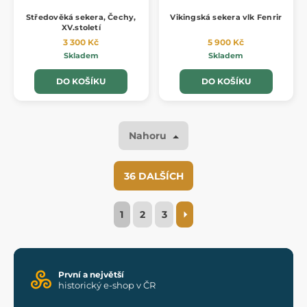
Středověká sekera, Čechy,
Vikingská sekera vlk Fenrir
XV.století
3 300 Kč
5 900 Kč
Skladem
Skladem
DO KOŠÍKU
DO KOŠÍKU
Nahoru
36 DALŠÍCH
1
2
3
První a největší
historický e-shop v ČR