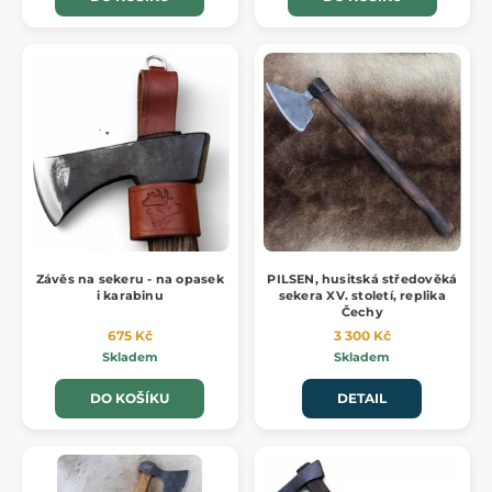
Závěs na sekeru - na opasek
PILSEN, husitská středověká
i karabinu
sekera XV. století, replika
Čechy
675 Kč
3 300 Kč
Skladem
Skladem
DO KOŠÍKU
DETAIL