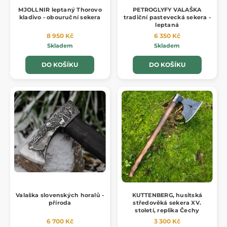
MJOLLNIR leptaný Thorovo
PETROGLYFY VALAŠKA
kladivo - obouruční sekera
tradiční pastevecká sekera -
leptaná
8 950 Kč
6 350 Kč
Skladem
Skladem
DO KOŠÍKU
DO KOŠÍKU
Valaška slovenských horalů -
KUTTENBERG, husitská
příroda
středověká sekera XV.
století, replika Čechy
6 700 Kč
3 300 Kč