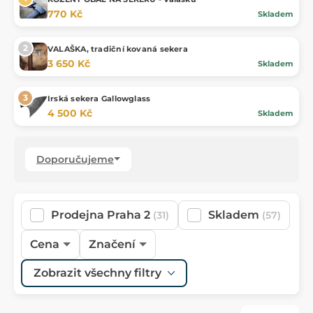
770 Kč
Skladem
VALAŠKA, tradiční kovaná sekera
3 650 Kč
Skladem
Irská sekera Gallowglass
4 500 Kč
Skladem
Doporučujeme
Prodejna Praha 2
Skladem
(31)
(57)
Cena
Značení
Zobrazit všechny filtry