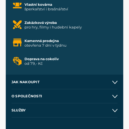
Vlastní kovárna
šperkařství i brašnářství
Zakázková výroba
pro hry, filmy i hudební kapely
Kamenná prodejna
otevřena 7 dní v týdnu
Doprava na cokoliv
od 79,- Kč
JAK NAKOUPIT
Kontakt a prodejny
O SPOLEČNOSTI
Obchodní podmínky
O nás
SLUŽBY
Velkoobchod
Naše dílny
Nákup na splátky
Zakázková výroba
Pro média