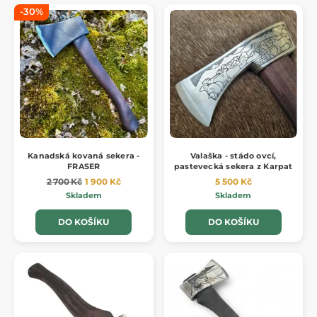
-30%
Kanadská kovaná sekera -
Valaška - stádo ovcí,
FRASER
pastevecká sekera z Karpat
2 700 Kč
1 900 Kč
5 500 Kč
Skladem
Skladem
DO KOŠÍKU
DO KOŠÍKU