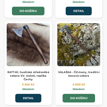
Skladem
Skladem
DO KOŠÍKU
DETAIL
RATTAY, husitská středověká
VALAŠKA - Čičmany, tradiční
sekera XV. století, replika
kovaná sekera
Čechy
3 300 Kč
4 900 Kč
Skladem
Skladem
DETAIL
DO KOŠÍKU