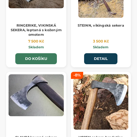
RINGERIKE, VIKINSKÁ
STEINN, vikingská sekera
SEKERA, leptaná s koženým
omotem
7 500 Kč
3 500 Kč
Skladem
Skladem
DO KOŠÍKU
DETAIL
-8%