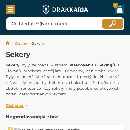
0
Zbraně
Sekery
Sekery
Sekery
byly zejména v raném
středověku
u
vikingů
a
Slovanů mnohem častějšími zbraněmi, než drahé
meče
.
Byly to zbraně, které si mohl dovolit i prostý lid. Nic ze své
ničivé síly neztratily během vrcholného středověku i v
období renesance, kdy sekery měly podobu celokovových
zbraní, často zdobených leptem.
Číst více
Nejprodávanější zboží
KOŽENÝ OBAL NA SEKERU - Valašku