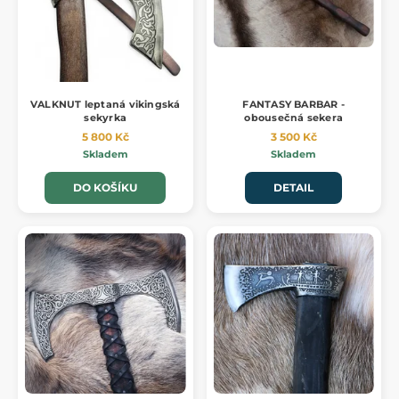
VALKNUT leptaná vikingská
FANTASY BARBAR -
sekyrka
obousečná sekera
5 800 Kč
3 500 Kč
Skladem
Skladem
DO KOŠÍKU
DETAIL