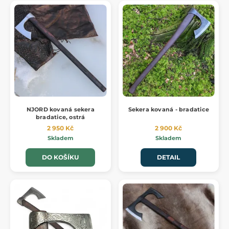
NJORD kovaná sekera
Sekera kovaná - bradatice
bradatice, ostrá
2 950 Kč
2 900 Kč
Skladem
Skladem
DO KOŠÍKU
DETAIL