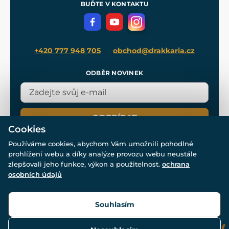
Meče pro Kingdom Come
BUĎTE V KONTAKTU
Volná místa
Filmový merch
Blog
+420 777 948 705
obchod@drakkaria.cz
ODBĚR NOVINEK
ODEBÍRAT
Cookies
Používáme cookies, abychom Vám umožnili pohodlné
prohlížení webu a díky analýze provozu webu neustále
zlepšovali jeho funkce, výkon a použitelnost.
ochrana
osobních údajů
© Všechna práva vyhrazena. www.drakkaria.cz 2007-2026.
Powered by
Simplia.cz
, protected by reCAPTCHA.
Souhlasím