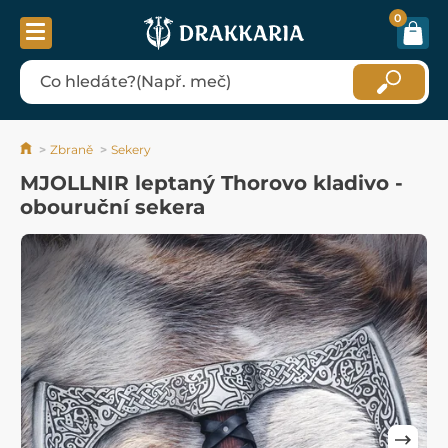
0
Zbraně
Sekery
MJOLLNIR leptaný Thorovo kladivo -
obouruční sekera