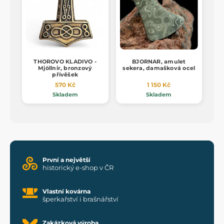
THOROVO KLADIVO -
BJORNAR, amulet
Mjöllnir, bronzový
sekera, damašková ocel
přívěšek
570 Kč
1 150 Kč
Skladem
Skladem
První a největší
historický e-shop v ČR
Vlastní kovárna
šperkařství i brašnářství
Zakázková výroba