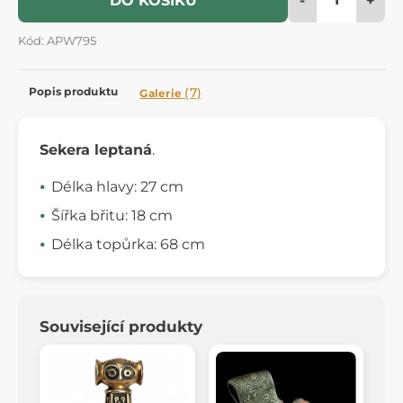
DO KOŠÍKU
Kód: APW795
Popis produktu
(7)
Galerie
Sekera leptaná
.
Délka hlavy: 27 cm
Šířka břitu: 18 cm
Délka topůrka: 68 cm
Související produkty