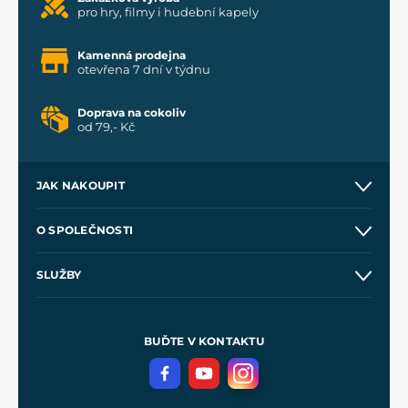
pro hry, filmy i hudební kapely
Kamenná prodejna
otevřena 7 dní v týdnu
Doprava na cokoliv
od 79,- Kč
JAK NAKOUPIT
Kontakt a prodejny
O SPOLEČNOSTI
Obchodní podmínky
O nás
SLUŽBY
Velkoobchod
Naše dílny
Nákup na splátky
Zakázková výroba
Pro média
Meče pro Kingdom Come
BUĎTE V KONTAKTU
Volná místa
Filmový merch
Blog