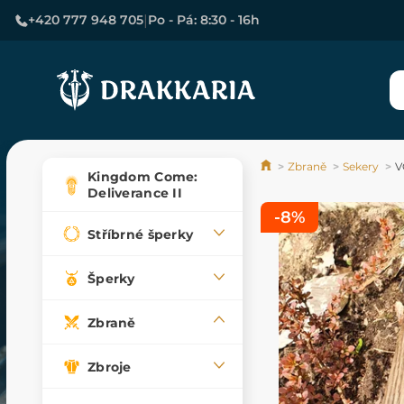
|
+420 777 948 705
Po - Pá: 8:30 - 16h
Zbraně
Sekery
V
Kingdom Come:
Deliverance II
-8%
Stříbrné šperky
Šperky
Zbraně
Zbroje