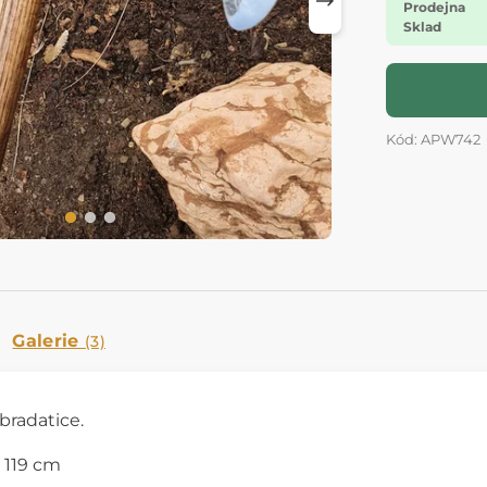
Prodejna
Sklad
Kód: APW742
Galerie
(3)
bradatice.
 119 cm