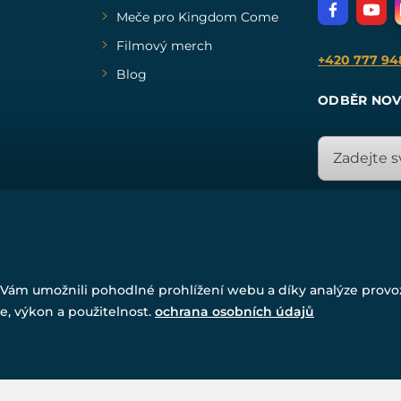
Meče pro Kingdom Come
Filmový merch
+420 777 94
Blog
ODBĚR NOV
© Všechna práva vyhrazena. www.drakkaria.cz 2007-2026.
Vám umožnili pohodlné prohlížení webu a díky analýze prov
Powered by
Simplia.cz
, protected by reCAPTCHA.
e, výkon a použitelnost.
ochrana osobních údajů