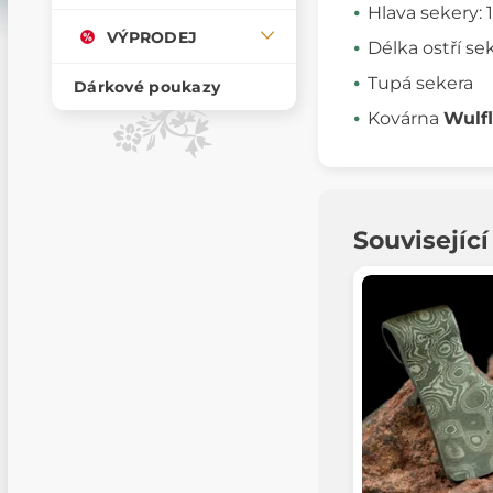
Hlava sekery: 
VÝPRODEJ
Délka ostří se
Tupá sekera
Dárkové poukazy
Kovárna
Wulf
Souvisejíc