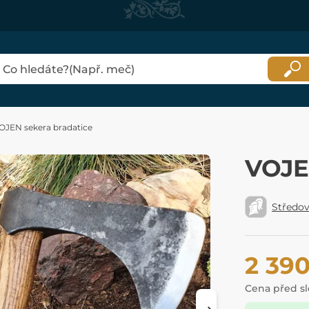
OJEN sekera bradatice
VOJE
Středo
2 39
Cena před s