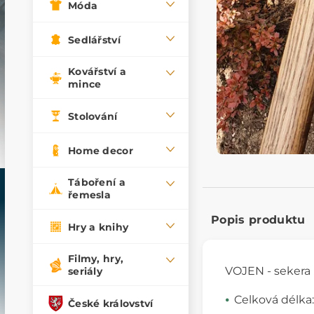
Móda
Sedlářství
Kovářství a
mince
Stolování
Home decor
Táboření a
řemesla
Popis produktu
Hry a knihy
Filmy, hry,
VOJEN - sekera 
seriály
Celková délka:
České království