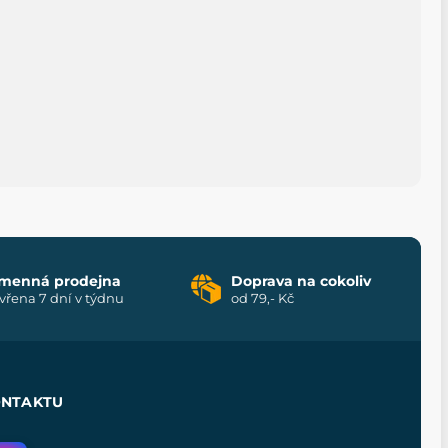
menná prodejna
Doprava na cokoliv
vřena 7 dní v týdnu
od 79,- Kč
ONTAKTU