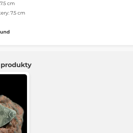
17.5 cm
kery: 7.5 cm
lund
í produkty