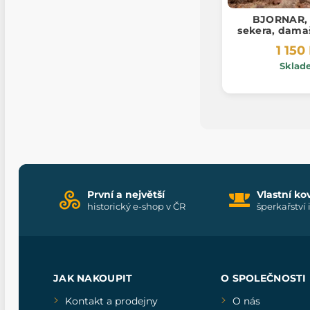
BJORNAR, 
sekera, dama
1 150
Sklad
První a největší
Vlastní ko
historický e-shop v ČR
šperkařství 
JAK NAKOUPIT
O SPOLEČNOSTI
Kontakt a prodejny
O nás