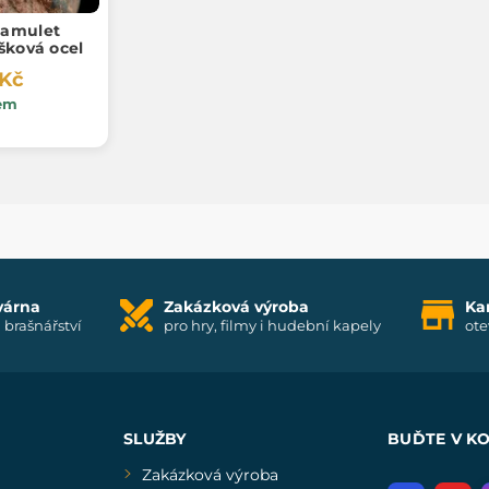
amulet
šková ocel
 Kč
em
várna
Zakázková výroba
Ka
i brašnářství
pro hry, filmy i hudební kapely
ote
SLUŽBY
BUĎTE V K
Zakázková výroba