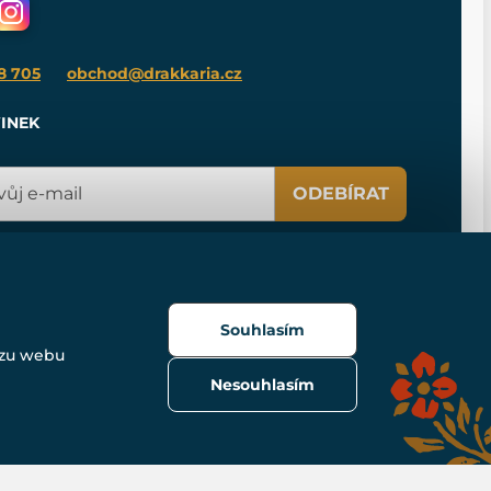
8 705
obchod@drakkaria.cz
INEK
ODEBÍRAT
Souhlasím
ozu webu
Nesouhlasím