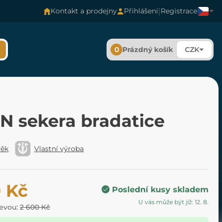
|
Kontakt a prodejny
Přihlášení
Registrace
0
Prázdný košík
CZK
N sekera bradatice
věk
Vlastní výroba
0 Kč
Poslední kusy skladem
U vás může být již: 12. 8.
levou:
2 600 Kč