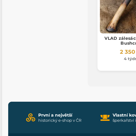
VLAD zálesác
Bushcr
2 350
4 týd
První a největší
Vlastní ko
historický e-shop v ČR
šperkařství 