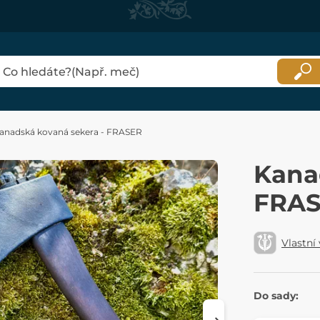
anadská kovaná sekera - FRASER
Kana
FRA
Vlastní
Do sady: