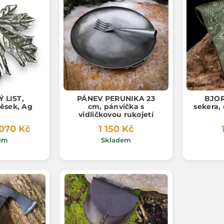
 LIST,
PÁNEV PERUNIKA 23
BJOR
věsek, Ag
cm, pánvička s
sekera,
vidličkovou rukojetí
 070 Kč
1 150 Kč
em
Skladem