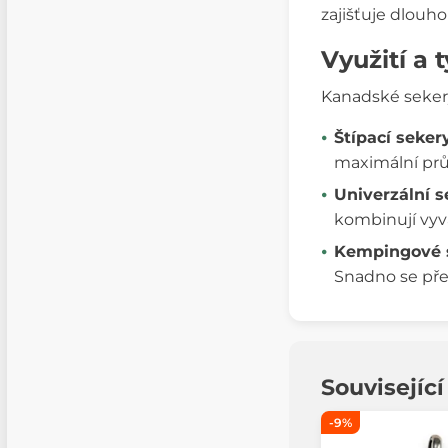
zajišťuje dlouh
Využití a
Kanadské sekery 
Štípací seker
maximální prů
Univerzální s
kombinují vyv
Kempingové 
Snadno se přen
Souvisejíc
-9%