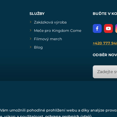
SLUŽBY
BUĎTE V K
Zakázková výroba
Meče pro Kingdom Come
Filmový merch
+420 777 94
Blog
ODBĚR NOV
© Všechna práva vyhrazena. www.drakkaria.cz 2007-2026.
Vám umožnili pohodlné prohlížení webu a díky analýze prov
Powered by
Simplia.cz
, protected by reCAPTCHA.
e, výkon a použitelnost.
ochrana osobních údajů