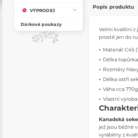
Popis produktu
VÝPRODEJ
Dárkové poukazy
Velmi kvalitní 
prostě jen do ru
Materiál: C45 
Délka topůrka
Rozměry hlavy
Délka ostří se
Váha cca 770g
Vlastní výroba
Charakter
Kanadská seke
jež jsou běžné 
vyráběny z kvali