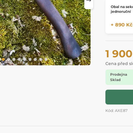
Obal na sek
jednoruční
+ 890 Kč
1 900
Cena před s
Prodejna
Sklad
Kód: AXE87