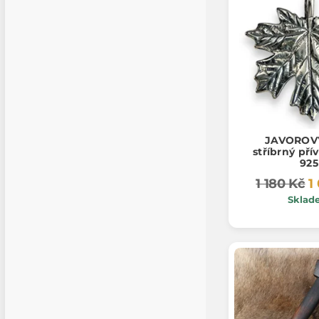
JAVOROVÝ
stříbrný pří
925
1 180 Kč
1
Sklad