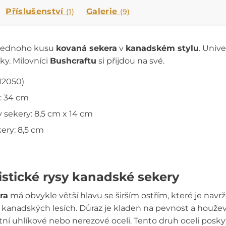
Příslušenství
Galerie
(1)
(9)
z jednoho kusu
kovaná sekera
v
kanadském stylu
. Univ
ky. Milovníci
Bushcraftu
si přijdou na své.
(12050)
: 34 cm
 sekery: 8,5 cm x 14 cm
kery: 8,5 cm
istické rysy kanadské sekery
ra
má obvykle větší hlavu se širším ostřím, které je navrž
v kanadských lesích. Důraz je kladen na pevnost a houžev
tní uhlíkové nebo nerezové oceli. Tento druh oceli poskyt