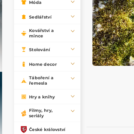
Móda
Sedlářství
Kovářství a
mince
Stolování
Home decor
Táboření a
řemesla
Hry a knihy
Filmy, hry,
seriály
České království