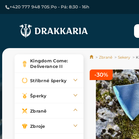
|
+420 777 948 705
Po - Pá: 8:30 - 16h
Zbraně
Sekery
K
Kingdom Come:
Deliverance II
-30%
Stříbrné šperky
Šperky
Zbraně
Zbroje