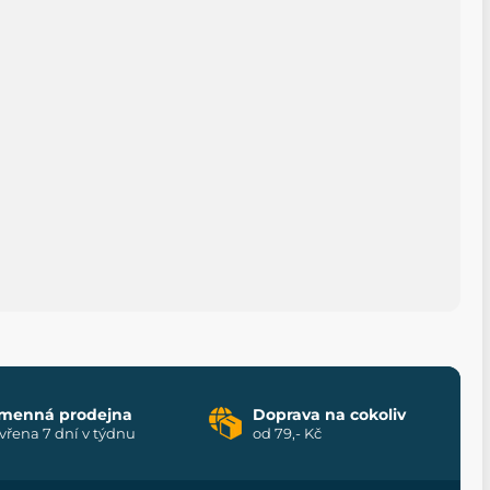
menná prodejna
Doprava na cokoliv
vřena 7 dní v týdnu
od 79,- Kč