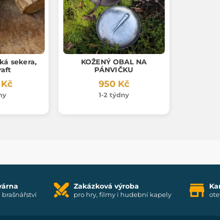
ká sekera,
KOŽENÝ OBAL NA
aft
PÁNVIČKU
 Kč
950 Kč
ny
1-2 týdny
várna
Zakázková výroba
Ka
i brašnářství
pro hry, filmy i hudební kapely
ote