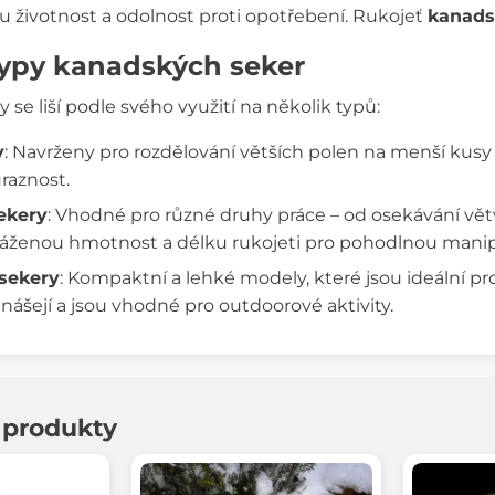
ou životnost a odolnost proti opotřebení. Rukojeť
kanads
 typy kanadských seker
se liší podle svého využití na několik typů:
y
: Navrženy pro rozdělování větších polen na menší kusy dř
raznost.
ekery
: Vhodné pro různé druhy práce – od osekávání větv
áženou hmotnost a délku rukojeti pro pohodlnou manip
sekery
: Kompaktní a lehké modely, které jsou ideální p
ášejí a jsou vhodné pro outdoorové aktivity.
í produkty