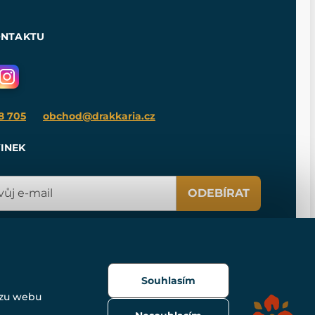
ONTAKTU
8 705
obchod@drakkaria.cz
INEK
ODEBÍRAT
Souhlasím
ozu webu