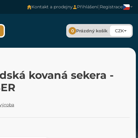
|
Kontakt a prodejny
Přihlášení
Registrace
0
Prázdný košík
CZK
dská kovaná sekera -
SER
 výroba