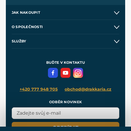
JAK NAKOUPIT
Kontakt a prodejny
O SPOLEČNOSTI
Obchodní podmínky
O nás
SLUŽBY
Velkoobchod
Naše dílny
Nákup na splátky
Zakázková výroba
Pro média
Meče pro Kingdom Come
BUĎTE V KONTAKTU
Volná místa
Filmový merch
Blog
+420 777 948 705
obchod@drakkaria.cz
ODBĚR NOVINEK
ODEBÍRAT