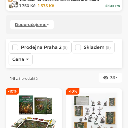
1 750 Kč
1 575 Kč
Skladem
Doporučujeme
Prodejna Praha 2
Skladem
(5)
(5)
Cena
36
1-5
z 5 produktů
-10%
-10%