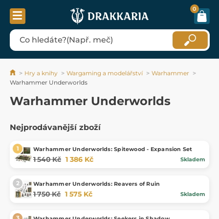
0
Hry a knihy
Wargaming a modelářství
Warhammer
Warhammer Underworlds
Warhammer Underworlds
Nejprodávanější zboží
Warhammer Underworlds: Spitewood - Expansion Set
1 540 Kč
1 386 Kč
Skladem
Warhammer Underworlds: Reavers of Ruin
1 750 Kč
1 575 Kč
Skladem
Warhammer Underworlds: Seekers in Shadow