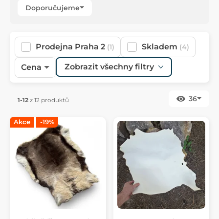
Doporučujeme
Prodejna Praha 2
Skladem
(1)
(4)
Zobrazit všechny filtry
Cena
36
1-12
z 12 produktů
Akce
-19%