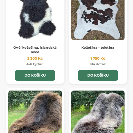
Ovčí kožešina, islandská
Kožešina - teletina
ovce
2 300 Kč
1 750 Kč
4-6 týdnů
Na dotaz
DO KOŠÍKU
DO KOŠÍKU