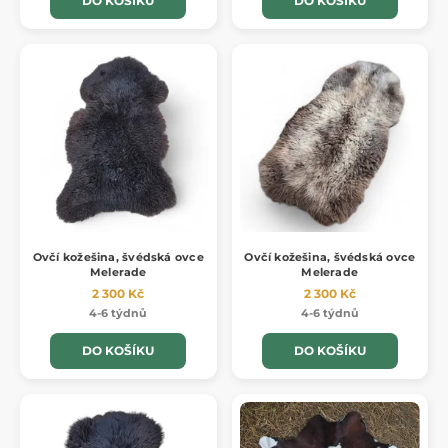
DO KOŠÍKU
DO KOŠÍKU
Ovčí kožešina, švédská ovce
Ovčí kožešina, švédská ovce
Melerade
Melerade
2 300 Kč
2 300 Kč
4-6 týdnů
4-6 týdnů
DO KOŠÍKU
DO KOŠÍKU