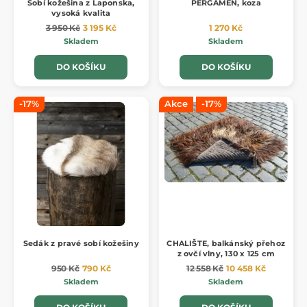
Sobí kožešina z Laponska,
PERGAMEN, koza
vysoká kvalita
3 950 Kč
3 195 Kč
1 270 Kč
Skladem
Skladem
DO KOŠÍKU
DO KOŠÍKU
-17%
Akce
-17%
Sedák z pravé sobí kožešiny
CHALIŠTE, balkánský přehoz
z ovčí vlny, 130 x 125 cm
950 Kč
790 Kč
12 558 Kč
10 458 Kč
Skladem
Skladem