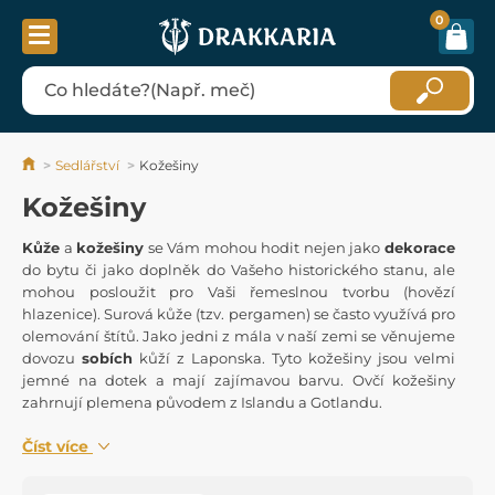
0
Sedlářství
Kožešiny
Kožešiny
Kůže
a
kožešiny
se Vám mohou hodit nejen jako
dekorace
do bytu či jako doplněk do Vašeho historického stanu, ale
mohou posloužit pro Vaši řemeslnou tvorbu (hovězí
hlazenice). Surová kůže (tzv. pergamen) se často využívá pro
olemování štítů. Jako jedni z mála v naší zemi se věnujeme
dovozu
sobích
kůží z Laponska. Tyto kožešiny jsou velmi
jemné na dotek a mají zajímavou barvu. Ovčí kožešiny
zahrnují plemena původem z Islandu a Gotlandu.
Číst více