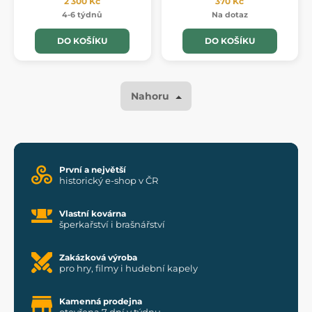
2 300 Kč
370 Kč
4-6 týdnů
Na dotaz
DO KOŠÍKU
DO KOŠÍKU
Nahoru
První a největší
historický e-shop v ČR
Vlastní kovárna
šperkařství i brašnářství
Zakázková výroba
pro hry, filmy i hudební kapely
Kamenná prodejna