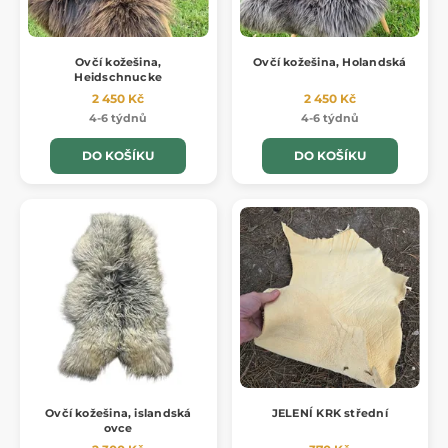
Ovčí kožešina,
Ovčí kožešina, Holandská
Heidschnucke
2 450 Kč
2 450 Kč
4-6 týdnů
4-6 týdnů
DO KOŠÍKU
DO KOŠÍKU
Ovčí kožešina, islandská
JELENÍ KRK střední
ovce