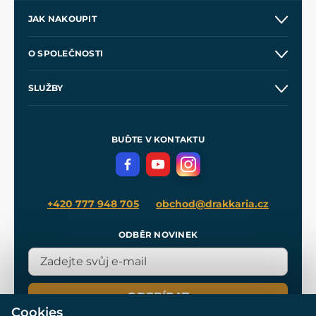
JAK NAKOUPIT
Kontakt a prodejny
O SPOLEČNOSTI
Obchodní podmínky
O nás
SLUŽBY
Velkoobchod
Naše dílny
Nákup na splátky
Zakázková výroba
Pro média
Meče pro Kingdom Come
BUĎTE V KONTAKTU
Volná místa
Filmový merch
Blog
+420 777 948 705
obchod@drakkaria.cz
ODBĚR NOVINEK
ODEBÍRAT
Cookies