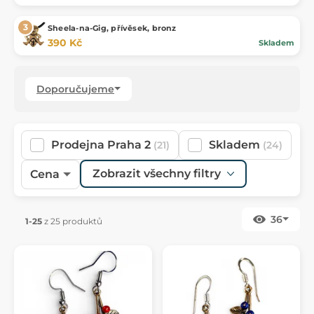
Sheela-na-Gig, přívěsek, bronz
390 Kč
Skladem
Doporučujeme
Prodejna Praha 2
Skladem
(21)
(24)
Zobrazit všechny filtry
Cena
36
1-25
z 25 produktů