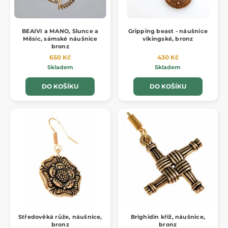
BEAIVI a MANO, Slunce a
Gripping beast - náušnice
Měsíc, sámské náušnice
vikingské, bronz
bronz
650 Kč
430 Kč
Skladem
Skladem
DO KOŠÍKU
DO KOŠÍKU
Středověká růže, náušnice,
Brighidin kříž, náušnice,
bronz
bronz