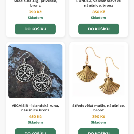
Sheela-na-Gig, přívěsek,
LUNULA, velkomoravské
bronz
náušnice, bronz
390 Kč
850 Kč
Skladem
Skladem
DO KOŠÍKU
DO KOŠÍKU
VEGVÍSIR - islandská runa,
Středověká mušle, náušnice,
náušnice bronz
bronz
450 Kč
390 Kč
Skladem
Skladem
DO KOŠÍKU
DO KOŠÍKU