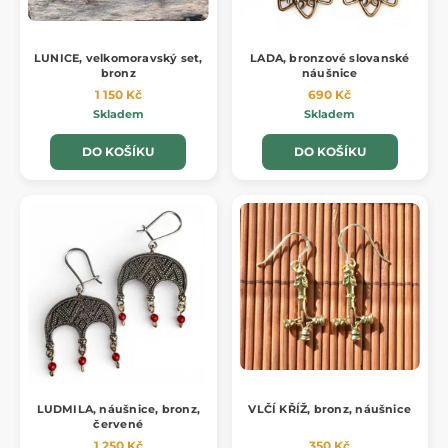
LUNICE, velkomoravský set,
LADA, bronzové slovanské
bronz
náušnice
1 150 Kč
690 Kč
Skladem
Skladem
DO KOŠÍKU
DO KOŠÍKU
LUDMILA, náušnice, bronz,
VLČÍ KŘÍŽ, bronz, náušnice
červené
1 250 Kč
350 Kč