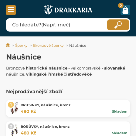
0
Šperky
Bronzové šperky
Náušnice
Náušnice
Bronzové
historické náušnice
- velkomoravské -
slovanské
náušnice,
vikingské
,
římské
či
středověké
.
Nejprodávanější zboží
BRUSINKY, náušnice, bronz
490 Kč
Skladem
BORŮVKY, náušnice, bronz
480 Kč
Skladem