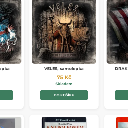
epka
VELES, samolepka
DRAK
75 Kč
Skladem
DO KOŠÍKU