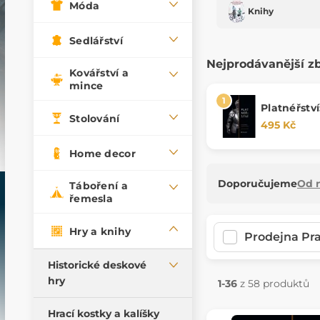
Móda
Knihy
Sedlářství
Nejprodávanější z
Kovářství a
mince
Platnéřství
Stolování
495 Kč
Home decor
Doporučujeme
Od n
Táboření a
řemesla
Hry a knihy
Prodejna Pr
Historické deskové
hry
1-36
z 58 produktů
Vikinské deskové hry
Hrací kostky a kalíšky