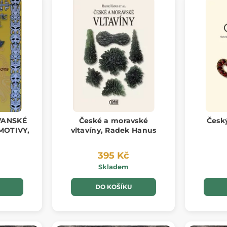
VANSKÉ
České a moravské
Česk
MOTIVY,
vltavíny, Radek Hanus
395 Kč
Skladem
DO KOŠÍKU