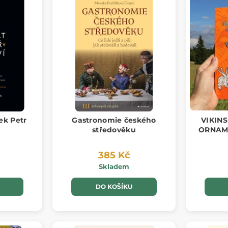
ek Petr
Gastronomie českého
VIKIN
středověku
ORNAME
385 Kč
Skladem
DO KOŠÍKU