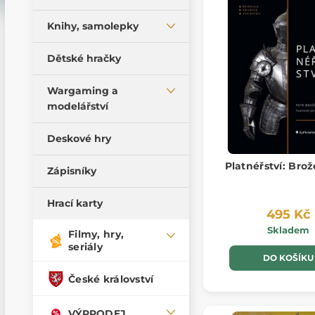
Římské deskové hry
Knihy, samolepky
Středověké deskové hry
Knihy
Keltské hry
Dětské hračky
Samolepky
Wargaming a
Magnety
modelářství
Warhammer
Deskové hry
Archon Studio
Platnéřství: Brož
Zápisníky
Barvy a modelářství
Hrací karty
495 Kč
Skladem
Filmy, hry,
seriály
DO KOŠÍKU
České království
VÝPRODEJ