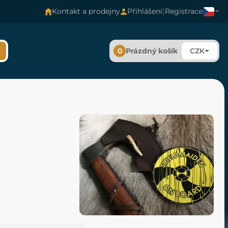
|
Kontakt a prodejny
Přihlášení
Registrace
0
Prázdný košík
CZK