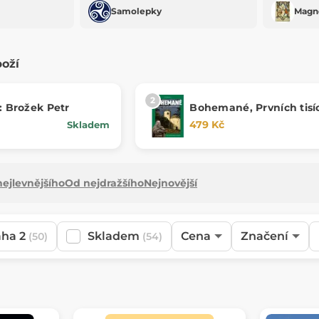
Samolepky
Magn
boží
: Brožek Petr
Bohemané, Prvních tisíc
českých dějin
479 Kč
Skladem
ejlevnějšího
Od nejdražšího
Nejnovější
aha 2
Skladem
Cena
Značení
(50)
(54)