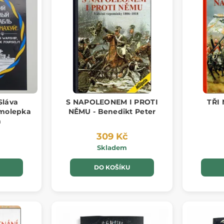
Sláva
S NAPOLEONEM I PROTI
TŘI
amolepka
NĚMU - Benedikt Peter
m
309 Kč
Skladem
DO KOŠÍKU