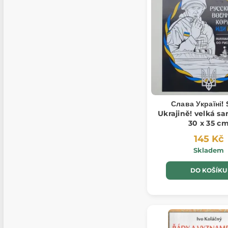
Слава Україні! 
Ukrajině! velká s
30 x 35 c
145 Kč
Skladem
DO KOŠÍKU