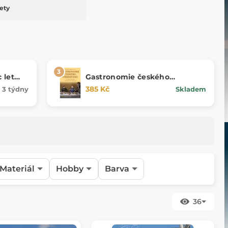
ety
 let
Gastronomie českého
středověku
385 Kč
3 týdny
Skladem
Materiál
Hobby
Barva
36