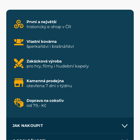
První a největší
historický e-shop v ČR
Vlastní kovárna
šperkařství i brašnářství
Zakázková výroba
pro hry, filmy i hudební kapely
Kamenná prodejna
otevřena 7 dní v týdnu
Doprava na cokoliv
od 79,- Kč
JAK NAKOUPIT
Kontakt a prodejny