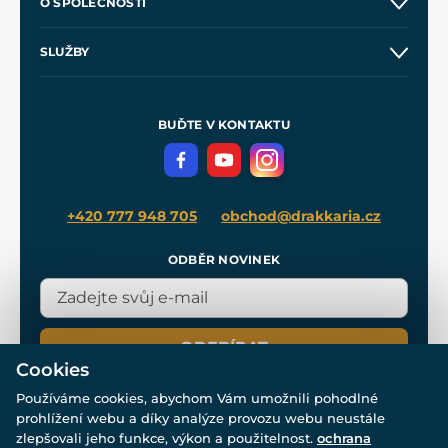
O SPOLEČNOSTI
Obchodní podmínky
O nás
SLUŽBY
Velkoobchod
Naše dílny
Nákup na splátky
Zakázková výroba
Pro média
Meče pro Kingdom Come
BUĎTE V KONTAKTU
Volná místa
Filmový merch
Blog
+420 777 948 705
obchod@drakkaria.cz
ODBĚR NOVINEK
ODEBÍRAT
Cookies
Používáme cookies, abychom Vám umožnili pohodlné
prohlížení webu a díky analýze provozu webu neustále
zlepšovali jeho funkce, výkon a použitelnost.
ochrana