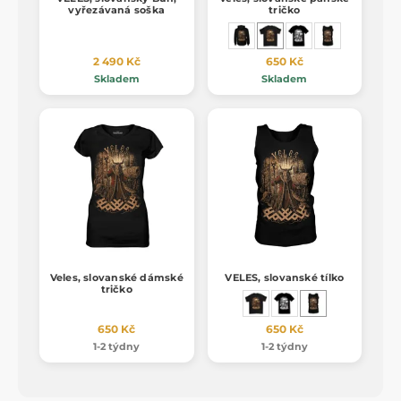
vyřezávaná soška
tričko
2 490 Kč
650 Kč
Skladem
Skladem
Veles, slovanské dámské
VELES, slovanské tílko
tričko
650 Kč
650 Kč
1-2 týdny
1-2 týdny