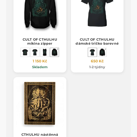
CULT OF CTHULHU
CULT OF CTHULHU
mikina zipper
dámské tričko barevné
1 150 Kč
650 Kč
Skladem
1-2 týdny
CTHULHU nástěnná