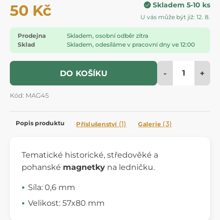
Skladem 5-10 ks
50 Kč
U vás může být již: 12. 8.
Prodejna
Skladem, osobní odběr zítra
Sklad
Skladem, odesíláme v pracovní dny ve 12:00
-
+
DO KOŠÍKU
Kód: MAG45
Popis produktu
(1)
(3)
Příslušenství
Galerie
Tematické historické, středověké a
pohanské
magnetky
na ledničku.
Síla: 0,6 mm
Velikost: 57x80 mm