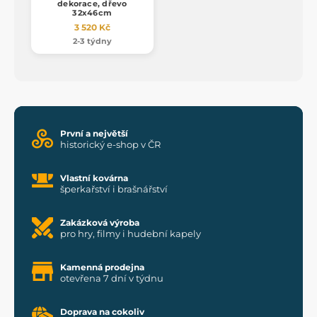
dekorace, dřevo
32x46cm
3 520 Kč
2-3 týdny
První a největší
historický e-shop v ČR
Vlastní kovárna
šperkařství i brašnářství
Zakázková výroba
pro hry, filmy i hudební kapely
Kamenná prodejna
otevřena 7 dní v týdnu
Doprava na cokoliv