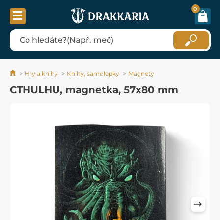
0
Hry a knihy
Knihy, samolepky
Magnety
CTHULHU, magnetka, 57x80 mm