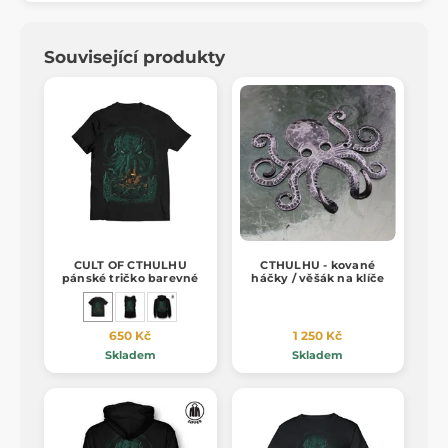
Související produkty
CULT OF CTHULHU
CTHULHU - kované
pánské tričko barevné
háčky / věšák na klíče
650 Kč
1 250 Kč
Skladem
Skladem