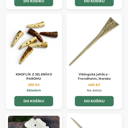
DO KOŠÍKU
DO KOŠÍKU
KNOFLÍK Z JELENÍHO
Vikingská jehlice -
PAROHU
Trondheim, Norsko
250 Kč
490 Kč
Skladem
Na dotaz
DO KOŠÍKU
DO KOŠÍKU