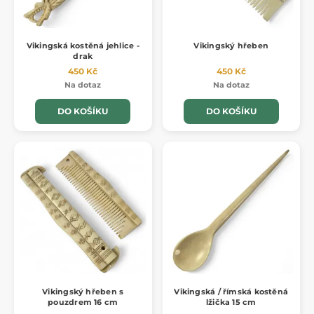
Vikingská kostěná jehlice -
Vikingský hřeben
drak
450 Kč
450 Kč
Na dotaz
Na dotaz
DO KOŠÍKU
DO KOŠÍKU
Vikingský hřeben s
Vikingská / římská kostěná
pouzdrem 16 cm
lžička 15 cm