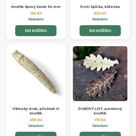
Knoflík lipový lístek 34 mm
Srnčí špička, klíčenka
195 Kč
330 Kč
Skladem
Skladem
DO KOŠÍKU
DO KOŠÍKU
Vikinský drak, přívěsek či
DUBOVÝ LIST, parohový
knoflík
knoflík
295 Kč
175 Kč
Skladem
Skladem