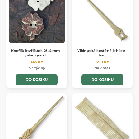
Knoflík čtyřlístek 25,4 mm -
Vikingská kostěná jehlice -
jelení paroh
had
145 Kč
390 Kč
2-3 týdny
Na dotaz
DO KOŠÍKU
DO KOŠÍKU