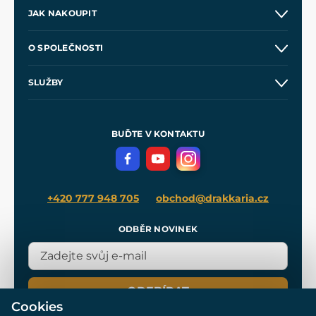
JAK NAKOUPIT
Kontakt a prodejny
O SPOLEČNOSTI
Obchodní podmínky
O nás
SLUŽBY
Velkoobchod
Naše dílny
Nákup na splátky
Zakázková výroba
Pro média
Meče pro Kingdom Come
BUĎTE V KONTAKTU
Volná místa
Filmový merch
Blog
+420 777 948 705
obchod@drakkaria.cz
ODBĚR NOVINEK
ODEBÍRAT
Cookies