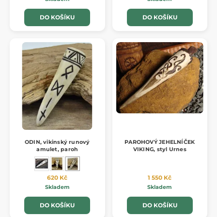
DO KOŠÍKU
DO KOŠÍKU
ODIN, vikinský runový
PAROHOVÝ JEHELNÍČEK
amulet, paroh
VIKING, styl Urnes
620 Kč
1 550 Kč
Skladem
Skladem
DO KOŠÍKU
DO KOŠÍKU