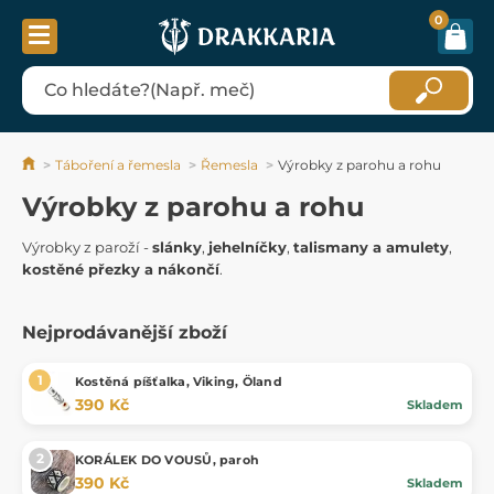
0
Táboření a řemesla
Řemesla
Výrobky z parohu a rohu
Výrobky z parohu a rohu
Výrobky z paroží -
slánky
,
jehelníčky
,
talismany a amulety
,
kostěné přezky a nákončí
.
Nejprodávanější zboží
Kostěná píšťalka, Viking, Öland
390 Kč
Skladem
KORÁLEK DO VOUSŮ, paroh
390 Kč
Skladem