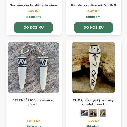
Germánský kostěný hřeben
Parohový přívěsek VIKING
395 Kč
490 Kč
Skladem
Skladem
DO KOŠÍKU
DO KOŠÍKU
JELENÍ ŠPICE, náušnice,
THOR, vikingský runový
paroh
amulet, paroh
1 010 Kč
565 Kč
Skladem
Skladem