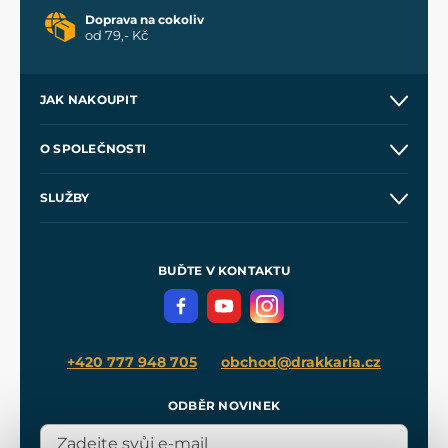
Doprava na cokoliv
od 79,- Kč
JAK NAKOUPIT
Kontakt a prodejny
O SPOLEČNOSTI
Obchodní podmínky
O nás
SLUŽBY
Velkoobchod
Naše dílny
Nákup na splátky
Zakázková výroba
Pro média
Meče pro Kingdom Come
BUĎTE V KONTAKTU
Volná místa
Filmový merch
Blog
+420 777 948 705
obchod@drakkaria.cz
ODBĚR NOVINEK