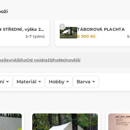
boží
 STŘEDNÍ, výška 2
TÁBOROVÁ PLACHTA
6 300 Kč
5-7 týdnů
5
ejlevnějšího
Od nejdražšího
Nejnovější
ní
Materiál
Hobby
Barva