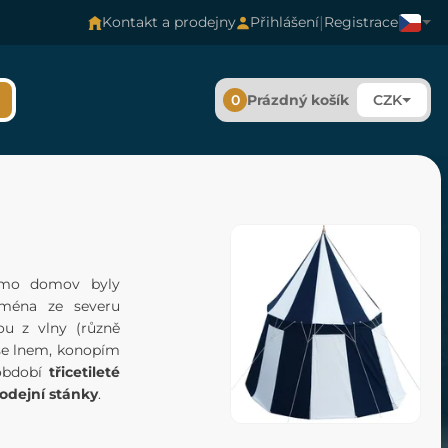
|
Kontakt a prodejny
Přihlášení
Registrace
0
Prázdný košík
CZK
mimo domov byly
jména ze severu
ou z vlny (různě
 se lnem, konopím
 období
třicetileté
odejní stánky
.