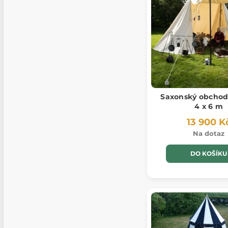
Saxonský obchodn
4 x 6 m
13 900 K
Na dotaz
DO KOŠÍKU