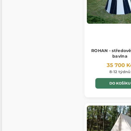
ROHAN - středově
bavlna
35 700 K
8-12 týdnů
DO KOŠÍKU