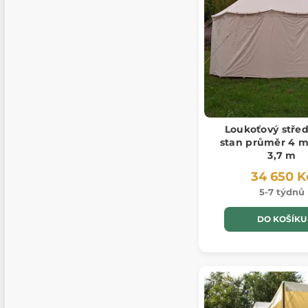
Loukoťový stře
stan průměr 4 m
3,7 m
34 650 K
5-7 týdnů
DO KOŠÍKU