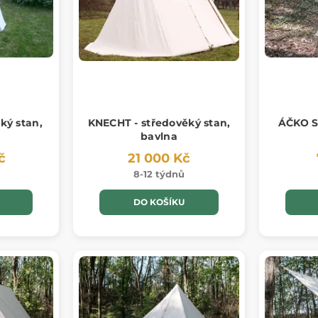
ký stan,
KNECHT - středověký stan,
ÁČKO S
bavlna
č
21 000 Kč
8-12 týdnů
DO KOŠÍKU