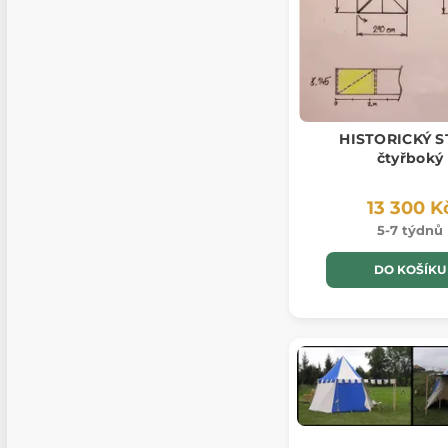
HISTORICKÝ S
čtyřboký
13 300 K
5-7 týdnů
DO KOŠÍKU