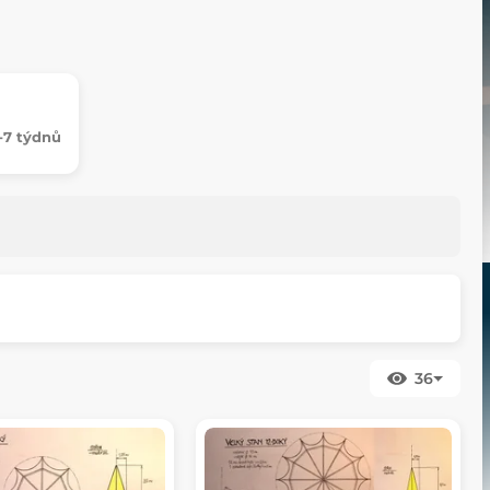
-7 týdnů
36