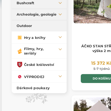
Bubny
Příslušenství pro stany
Bushcraft
Řemeslné vybavení
Píšťaly
Vaření v přírodě
Výrobky z parohu a
Archeologie, geologie
Ostatní hudební
rohu
Křesadla
nástroje
Geologie a
Outdoor
Raznice do kůže
Kuksy
paleontologie
Kaligrafie
Sekery
Archeologické vybavení
Hry a knihy
Nože pro bushcraft
ÁČKO STAN STŘ
Filmy, hry,
výška 2 m
Titanové vybavení
seriály
Nářadí
15 372 K
České království
Ostatní Bushcraft
5-7 týdnů
výrobky
VÝPRODEJ
DO KOŠÍKU
Kožešiny a usně
Dárkové poukazy