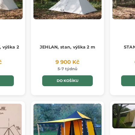
 výška 2
JEHLAN, stan, výška 2 m
STA
č
9 900 Kč
5-7 týdnů
DO KOŠÍKU