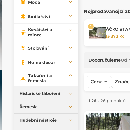
Móda
Nejprodávanější z
Sedlářství
ÁČKO STAN
Kovářství a
m
mince
15 372 Kč
Stolování
Doporučujeme
Od n
Home decor
Táboření a
řemesla
Cena
Znače
Historické táboření
1-26
z 26 produktů
Historická kuchyně
Řemesla
Svícení a svítidla
Řezbářská dláta
Hudební nástroje
Historické stany
Údržba výrobků