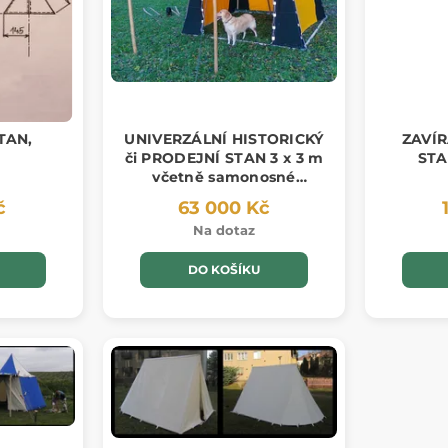
TAN,
UNIVERZÁLNÍ HISTORICKÝ
ZAVÍR
či PRODEJNÍ STAN 3 x 3 m
STA
včetně samonosné
konstrukce
č
63 000 Kč
Na dotaz
DO KOŠÍKU