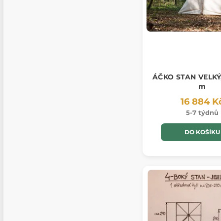
ÁČKO STAN VELKÝ,
m
16 884 K
5-7 týdnů
DO KOŠÍKU