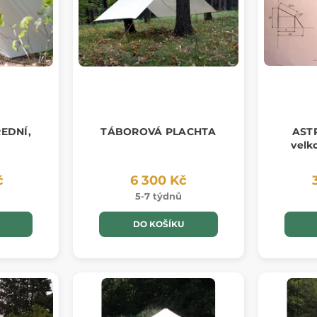
EDNÍ,
TÁBOROVÁ PLACHTA
AST
velk
č
6 300 Kč
5-7 týdnů
DO KOŠÍKU