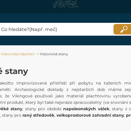
Historické táboření
Historické stany
é stany
akožto improvizovaná přístřeší při pobytu na taženích 
aměti. Archeologické doklady z nejstarších dob máme ze
e, že Vikingové používali jako materiál plachtovinu vyroben
stní produkt, který byl také nejsnáze zpracovatelný (ve srovnání
věké stany
, stany pro období
napoleonských válek
, stany z
, stany pro
raný středověk
,
velkoprostorové zahradní stany
,
pr