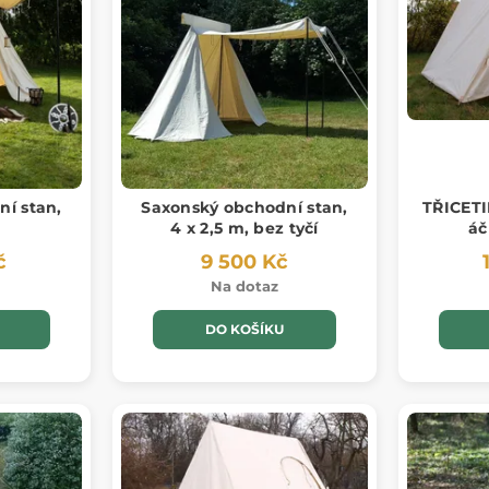
í stan,
Saxonský obchodní stan,
TŘICETI
4 x 2,5 m, bez tyčí
áč
č
9 500 Kč
Na dotaz
DO KOŠÍKU