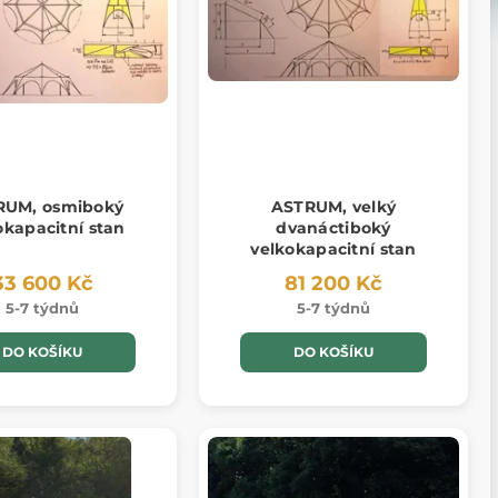
RUM, osmiboký
ASTRUM, velký
okapacitní stan
dvanáctiboký
velkokapacitní stan
33 600 Kč
81 200 Kč
5-7 týdnů
5-7 týdnů
DO KOŠÍKU
DO KOŠÍKU