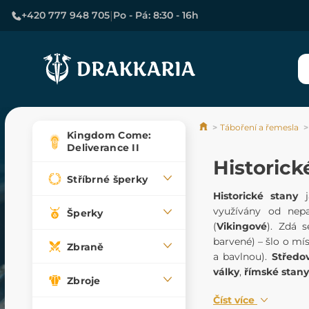
|
+420 777 948 705
Po - Pá: 8:30 - 16h
Táboření a řemesla
Kingdom Come:
Deliverance II
Historick
Stříbrné šperky
Historické stany
j
využívány od nep
Šperky
(
Vikingové
). Zdá s
barvené) – šlo o mí
Zbraně
a bavlnou).
Středo
války
,
římské stany
Zbroje
Číst více