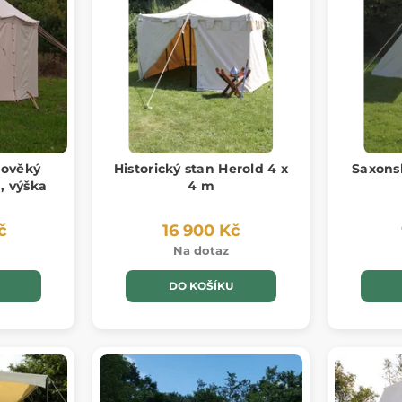
dověký
Historický stan Herold 4 x
Saxonsk
, výška
4 m
č
16 900 Kč
Na dotaz
DO KOŠÍKU