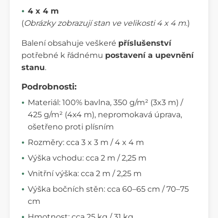
4 x 4 m
(
Obrázky zobrazují stan ve velikosti 4 x 4 m.
)
Balení obsahuje veškeré
příslušenství
potřebné k řádnému
postavení a upevnění
stanu
.
Podrobnosti:
Materiál: 100% bavlna, 350 g/m² (3x3 m) /
425 g/m² (4x4 m), nepromokavá úprava,
ošetřeno proti plísním
Rozměry: cca 3 x 3 m / 4 x 4 m
Výška vchodu: cca 2 m / 2,25 m
Vnitřní výška: cca 2 m / 2,25 m
Výška bočních stěn: cca 60–65 cm / 70–75
cm
Hmotnost: cca 25 kg / 31 kg