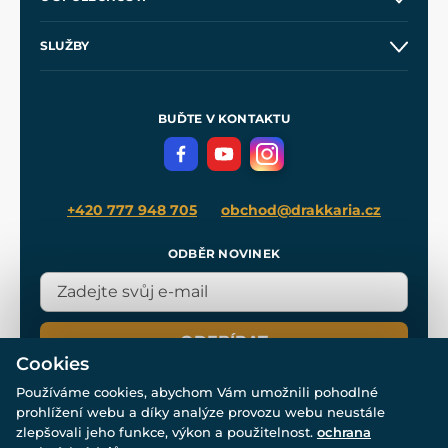
Obchodní podmínky
O nás
SLUŽBY
Velkoobchod
Naše dílny
Nákup na splátky
Zakázková výroba
Pro média
Meče pro Kingdom Come
BUĎTE V KONTAKTU
Volná místa
Filmový merch
Blog
+420 777 948 705
obchod@drakkaria.cz
ODBĚR NOVINEK
ODEBÍRAT
Cookies
Používáme cookies, abychom Vám umožnili pohodlné
prohlížení webu a díky analýze provozu webu neustále
zlepšovali jeho funkce, výkon a použitelnost.
ochrana