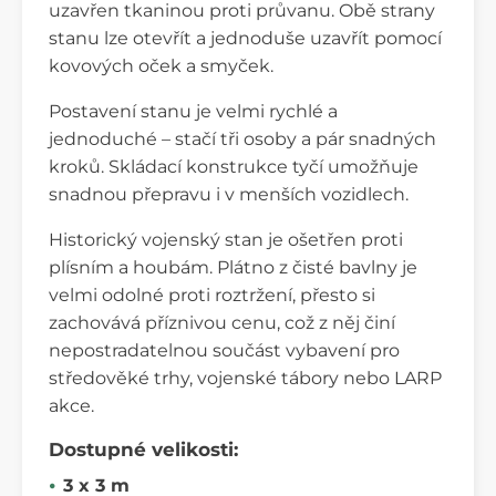
uzavřen tkaninou proti průvanu. Obě strany
stanu lze otevřít a jednoduše uzavřít pomocí
kovových oček a smyček.
Postavení stanu je velmi rychlé a
jednoduché – stačí tři osoby a pár snadných
kroků. Skládací konstrukce tyčí umožňuje
snadnou přepravu i v menších vozidlech.
Historický vojenský stan je ošetřen proti
plísním a houbám. Plátno z čisté bavlny je
velmi odolné proti roztržení, přesto si
zachovává příznivou cenu, což z něj činí
nepostradatelnou součást vybavení pro
středověké trhy, vojenské tábory nebo LARP
akce.
Dostupné velikosti:
3 x 3 m