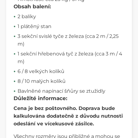
Obsah balení:
2 balíky
1 plátěný stan
3 sekční svislé tyče z železa (cca 2 m / 2,25
m)
1 sekční hřebenová tyč z železa (cca 3 m / 4
m)
6 / 8 velkých kolíků
8 / 10 malých kolíků
Bavlněné napínací šňůry se ztužidly
Důležité informace:
Cena je bez poštovného. Doprava bude
kalkulována dodatečně z důvodu nutnosti
odeslání ve vícekusové zásilce.
Všechny rozměry jsou přibližné a mohou se