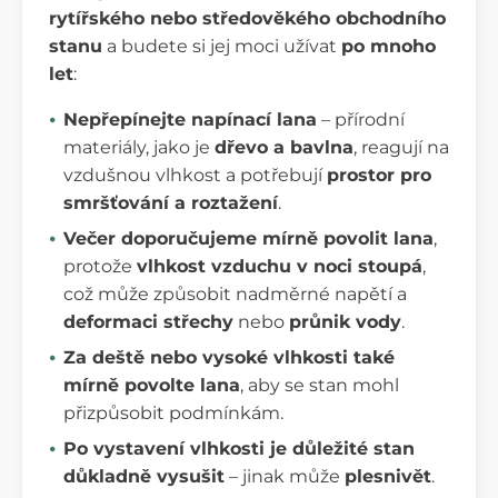
rytířského nebo středověkého obchodního
stanu
a budete si jej moci užívat
po mnoho
let
:
Nepřepínejte napínací lana
– přírodní
materiály, jako je
dřevo a bavlna
, reagují na
vzdušnou vlhkost a potřebují
prostor pro
smršťování a roztažení
.
Večer doporučujeme mírně povolit lana
,
protože
vlhkost vzduchu v noci stoupá
,
což může způsobit nadměrné napětí a
deformaci střechy
nebo
průnik vody
.
Za deště nebo vysoké vlhkosti také
mírně povolte lana
, aby se stan mohl
přizpůsobit podmínkám.
Po vystavení vlhkosti je důležité stan
důkladně vysušit
– jinak může
plesnivět
.