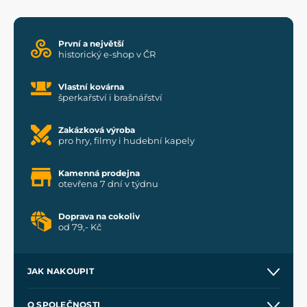
První a největší
historický e-shop v ČR
Vlastní kovárna
šperkařství i brašnářství
Zakázková výroba
pro hry, filmy i hudební kapely
Kamenná prodejna
otevřena 7 dní v týdnu
Doprava na cokoliv
od 79,- Kč
JAK NAKOUPIT
Kontakt a prodejny
O SPOLEČNOSTI