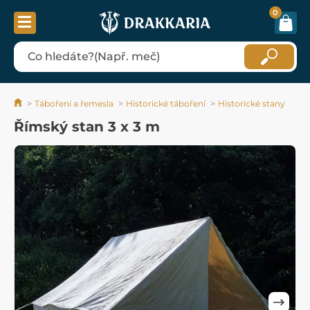
0
Táboření a řemesla
Historické táboření
Historické stany
Římský stan 3 x 3 m