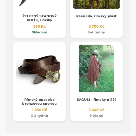
ŽELEZNÝ STANOVÝ
Paenlula, římský plášť
KOLÍK, římský
350 Kč
3 700 Kč
Skladem
3-4 týdny
Římský opasek s
SAGUM - římský plášť
bronzovou sponou
1 250 Kč
3 300 Kč
3-5 týdnů
6 týdnů