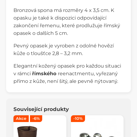
Bronzová spona má rozměry 4 x 3,5 cm. K
opasku je také k dispozici odpovídající
zakončení řemenu, které prodlužuje římský
opasek o dalších 5 cm.
Pevný opasek je vyroben z odolné hovězí
kůže o tloušťce 2,8 – 3,2 mm.
Elegantní kožený opasek pro každou situaci
v rámci
římského
reenactmentu, vyřezaný
přímo z kůže, není šitý, ale pevně nýtovaný.
Související produkty
Akce
-6%
-10%