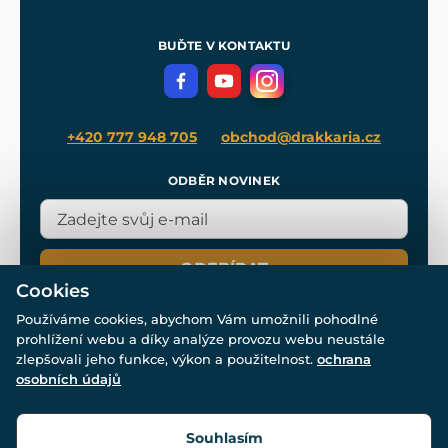
Nákup na splátky
Zakázková výroba
Pro média
Meče pro Kingdom Come
BUĎTE V KONTAKTU
Volná místa
Filmový merch
Blog
+420 777 948 705
obchod@drakkaria.cz
ODBĚR NOVINEK
ODEBÍRAT
Cookies
Používáme cookies, abychom Vám umožnili pohodlné
prohlížení webu a díky analýze provozu webu neustále
zlepšovali jeho funkce, výkon a použitelnost.
ochrana
osobních údajů
© Všechna práva vyhrazena. www.drakkaria.cz 2007-2026.
Powered by
Simplia.cz
, protected by reCAPTCHA.
Souhlasím