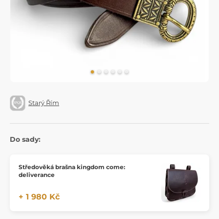
Starý Řím
Do sady:
Středověká brašna kingdom come:
deliverance
+ 1 980 Kč