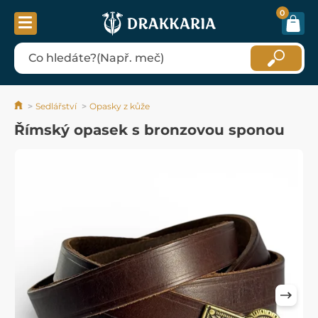
0
Sedlářství
Opasky z kůže
Římský opasek s bronzovou sponou