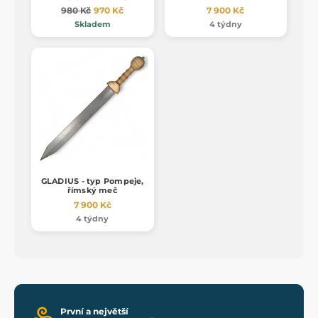
980 Kč
970 Kč
7 900 Kč
Skladem
4 týdny
GLADIUS - typ Pompeje,
římský meč
7 900 Kč
4 týdny
První a největší