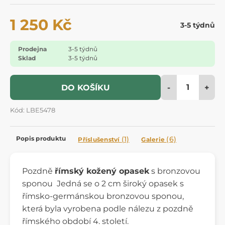
1 250 Kč
3-5 týdnů
Prodejna
3-5 týdnů
Sklad
3-5 týdnů
-
+
DO KOŠÍKU
Kód: LBE5478
Popis produktu
(1)
(6)
Příslušenství
Galerie
Pozdně
římský kožený opasek
s bronzovou
sponou Jedná se o 2 cm široký opasek s
římsko-germánskou bronzovou sponou,
která byla vyrobena podle nálezu z pozdně
římského období 4. století.