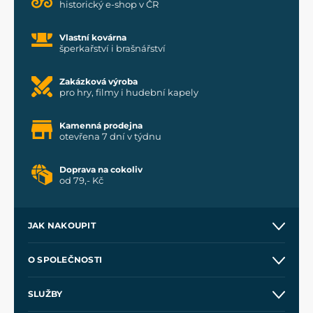
historický e-shop v ČR
Vlastní kovárna
šperkařství i brašnářství
Zakázková výroba
pro hry, filmy i hudební kapely
Kamenná prodejna
otevřena 7 dní v týdnu
Doprava na cokoliv
od 79,- Kč
JAK NAKOUPIT
Kontakt a prodejny
O SPOLEČNOSTI
Obchodní podmínky
O nás
SLUŽBY
Velkoobchod
Naše dílny