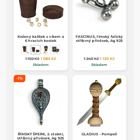
Kožený kalíšek s víkem a
FASCINUS, římský falický
6 hracích kostek
stříbrný přívěsek, Ag 925
1 150 Kč
1 085 Kč
1 240 Kč
1 120 Kč
Skladem
Skladem
-1%
ŘÍMSKÝ ŠPERK, 2. století,
GLADIUS - Pompeii
stříbrný přívěsek, Ag 925