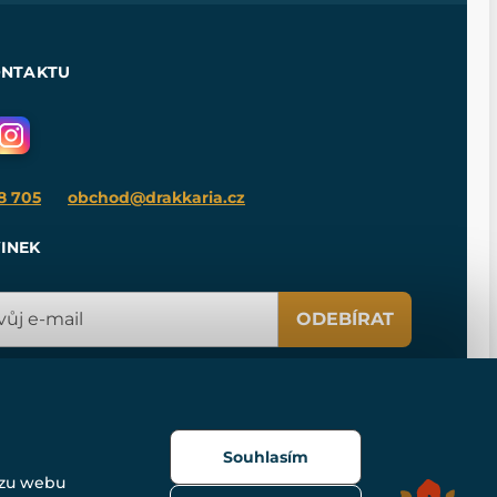
ONTAKTU
8 705
obchod@drakkaria.cz
INEK
ODEBÍRAT
Souhlasím
ozu webu