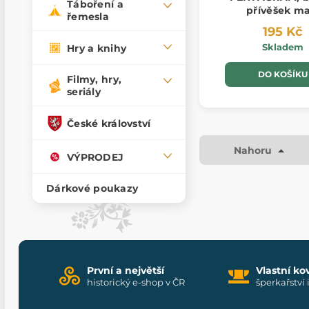
Táboření a
přívěšek ma
řemesla
195 Kč
Skladem
Hry a knihy
DO KOŠÍKU
Filmy, hry,
seriály
České království
Nahoru
VÝPRODEJ
Dárkové poukazy
První a největší
Vlastní ko
historický e-shop v ČR
šperkařství 