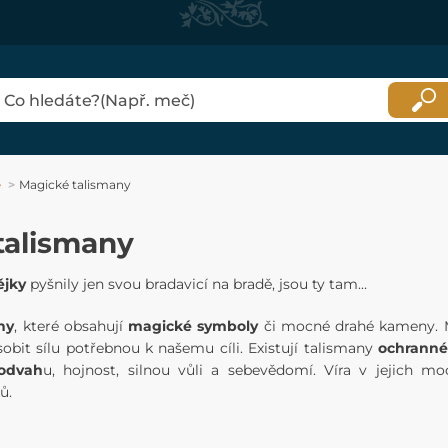
e
Magické talismany
talismany
ějky
pyšnily jen svou bradavicí na bradě, jsou ty tam…
ny
, které obsahují
magické symboly
či mocné drahé kameny. M
sobit sílu potřebnou k našemu cíli. Existují talismany
ochranné
odvah
u, hojnost, silnou vůli a sebevědomí. Víra v jejich m
ů.