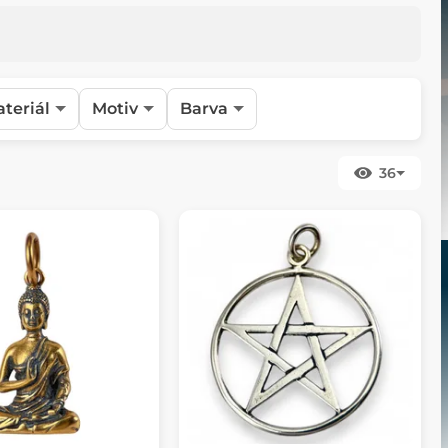
teriál
Motiv
Barva
36