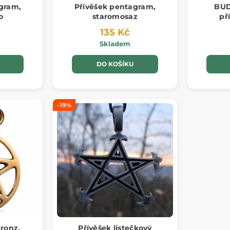
gram,
Přívěšek pentagram,
BUD
o
staromosaz
př
135 Kč
Skladem
DO KOŠÍKU
-19%
ronz,
Přívěšek lístečkový