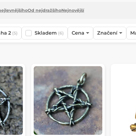
ejlevnějšího
Od nejdražšího
Nejnovější
aha 2
Skladem
Cena
Značení
Ma
(5)
(6)