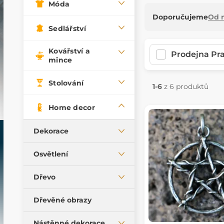
Móda
Doporučujeme
Od n
Sedlářství
Kovářství a
Prodejna Pr
mince
Stolování
1-6
z 6 produktů
Home decor
Dekorace
Figurky
Osvětlení
Šperkovnice, krabičky
Stropní svítidla
Dřevo
Poháry a hrnky
Stolní lampy
Sošky, reliéfy, truhly
Historické miniatury
Dřevěné obrazy
Nástěnná svítidla
Výrobky z paroží
Olejové lampy
Nástěnné dekorace