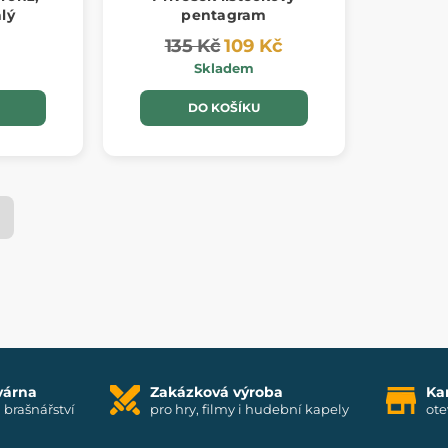
lý
pentagram
135 Kč
109 Kč
Skladem
DO KOŠÍKU
várna
Zakázková výroba
Ka
i brašnářství
pro hry, filmy i hudební kapely
ote