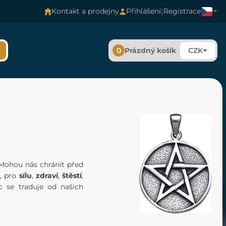
|
Kontakt a prodejny
Přihlášení
Registrace
0
Prázdný košík
CZK
ohou nás chránit před
, pro
sílu
,
zdraví
,
štěstí
,
oc se traduje od našich