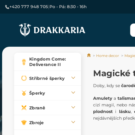
|
+420 777 948 705
Po - Pá: 8:30 - 16h
Home decor
Magi
Kingdom Come:
Deliverance II
Magické 
Stříbrné šperky
Doby, kdy se
čarod
Šperky
Amulety
a
talisma
cizí magií, nebo ná
Zbraně
plodnost
i
lásku
,
nejdávnějších předk
Zbroje