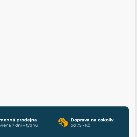
menná prodejna
Doprava na cokoliv
vřena 7 dní v týdnu
od 79,- Kč