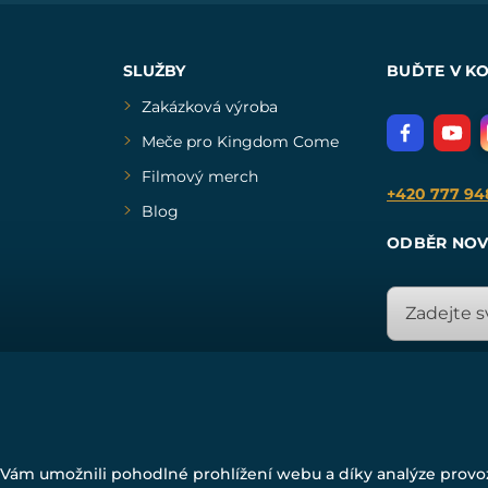
SLUŽBY
BUĎTE V K
Zakázková výroba
Meče pro Kingdom Come
Filmový merch
+420 777 94
Blog
ODBĚR NOV
© Všechna práva vyhrazena. www.drakkaria.cz 2007-2026.
Vám umožnili pohodlné prohlížení webu a díky analýze prov
Powered by
Simplia.cz
, protected by reCAPTCHA.