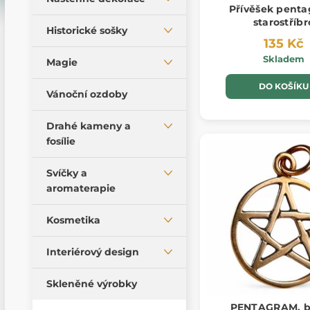
Přívěšek penta
Kovové figurky a
Svícny
starostříbr
dekorace
Cedule
Historické sošky
135 Kč
Zahradní dekorace
Obrazy
Evropské sošky
Skladem
Magie
Polštáře
Plakáty
Americké sošky
DO KOŠÍKU
Magické talismany
Vánoční ozdoby
Egyptské sošky
Runy
Asijské sošky
Drahé kameny a
Magické pomůcky
fosílie
Magické svíčky
Výrobky z nerostů
Svíčky a
Tarotové karty
aromaterapie
Meteority
Minerály a horniny
Svíčky
Kosmetika
Fosílie a imitace
Aromaterapie
Mýdla
Interiérový design
Tromlované kameny
Nábytek - design
Skleněné výrobky
PENTAGRAM, b