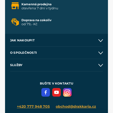
Kamenná prodejna
otevřena 7 dní v týdnu
Doprava na cokoliv
od 79,- Kč
JAK NAKOUPIT
Kontakt a prodejny
O SPOLEČNOSTI
Obchodní podmínky
O nás
SLUŽBY
Velkoobchod
Naše dílny
Nákup na splátky
Zakázková výroba
Pro média
Meče pro Kingdom Come
BUĎTE V KONTAKTU
Volná místa
Filmový merch
Blog
+420 777 948 705
obchod@drakkaria.cz