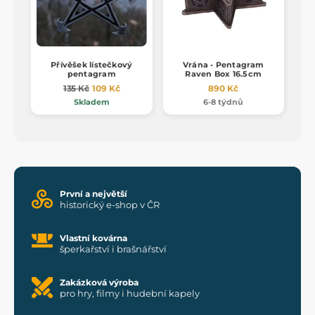
Přívěšek lístečkový
Vrána - Pentagram
pentagram
Raven Box 16.5cm
135 Kč
109 Kč
890 Kč
Skladem
6-8 týdnů
První a největší
historický e-shop v ČR
Vlastní kovárna
šperkařství i brašnářství
Zakázková výroba
pro hry, filmy i hudební kapely