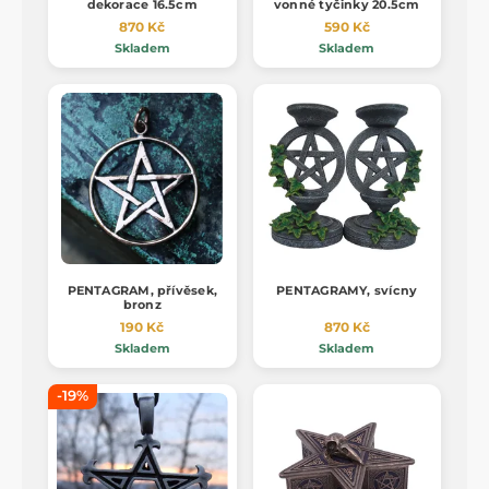
dekorace 16.5cm
vonné tyčinky 20.5cm
870 Kč
590 Kč
Skladem
Skladem
PENTAGRAM, přívěsek,
PENTAGRAMY, svícny
bronz
190 Kč
870 Kč
Skladem
Skladem
-19%