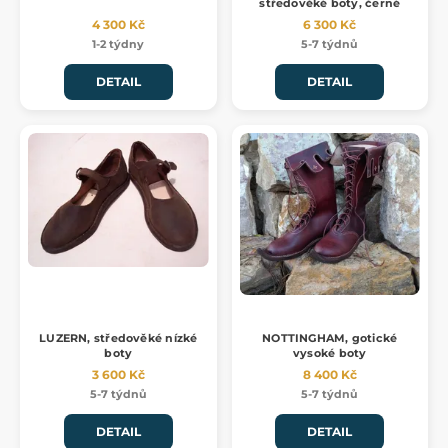
středověké boty, černé
4 300 Kč
6 300 Kč
1-2 týdny
5-7 týdnů
DETAIL
DETAIL
LUZERN, středověké nízké
NOTTINGHAM, gotické
boty
vysoké boty
3 600 Kč
8 400 Kč
5-7 týdnů
5-7 týdnů
DETAIL
DETAIL