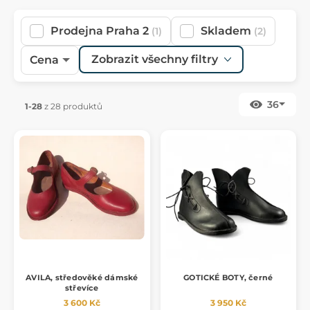
Prodejna Praha 2
Skladem
(1)
(2)
Zobrazit všechny filtry
Cena
36
1-28
z 28 produktů
AVILA, středověké dámské
GOTICKÉ BOTY, černé
střevíce
3 600 Kč
3 950 Kč