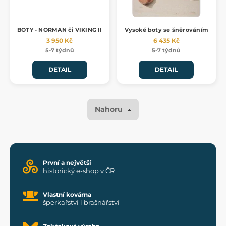
BOTY - NORMAN či VIKING II
Vysoké boty se šněrováním
3 950 Kč
6 435 Kč
5-7 týdnů
5-7 týdnů
DETAIL
DETAIL
Nahoru
První a největší
historický e-shop v ČR
Vlastní kovárna
šperkařství i brašnářství