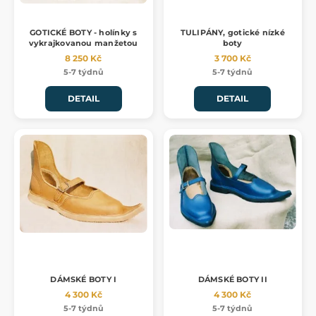
GOTICKÉ BOTY - holínky s
TULIPÁNY, gotické nízké
vykrajkovanou manžetou
boty
8 250 Kč
3 700 Kč
5-7 týdnů
5-7 týdnů
DETAIL
DETAIL
DÁMSKÉ BOTY I
DÁMSKÉ BOTY II
4 300 Kč
4 300 Kč
5-7 týdnů
5-7 týdnů