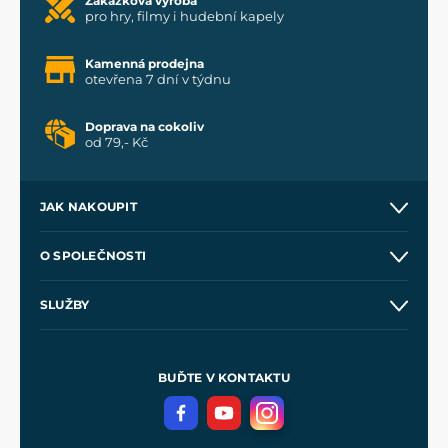
Zakázková výroba
pro hry, filmy i hudební kapely
Kamenná prodejna
otevřena 7 dní v týdnu
Doprava na cokoliv
od 79,- Kč
JAK NAKOUPIT
Kontakt a prodejny
O SPOLEČNOSTI
Obchodní podmínky
O nás
SLUŽBY
Velkoobchod
Naše dílny
Nákup na splátky
Zakázková výroba
Pro média
Meče pro Kingdom Come
BUĎTE V KONTAKTU
Volná místa
Filmový merch
Blog