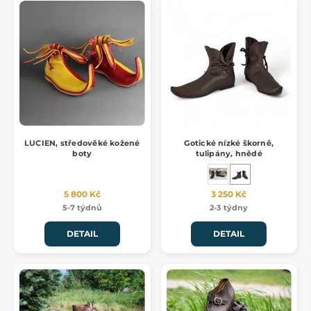
LUCIEN, středověké kožené
Gotické nízké škorně,
boty
tulipány, hnědé
5 800 Kč
3 250 Kč
5-7 týdnů
2-3 týdny
DETAIL
DETAIL