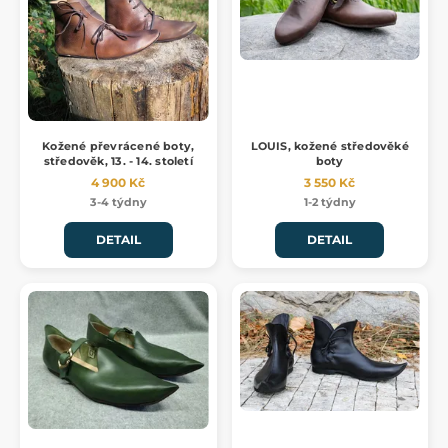
Kožené převrácené boty,
LOUIS, kožené středověké
středověk, 13. - 14. století
boty
4 900 Kč
3 550 Kč
3-4 týdny
1-2 týdny
DETAIL
DETAIL