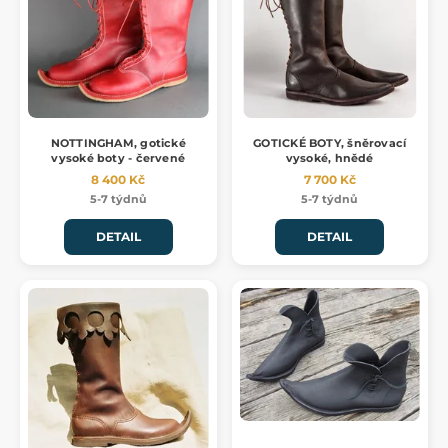
NOTTINGHAM, gotické
GOTICKÉ BOTY, šněrovací
vysoké boty - červené
vysoké, hnědé
8 400 Kč
7 700 Kč
5-7 týdnů
5-7 týdnů
DETAIL
DETAIL