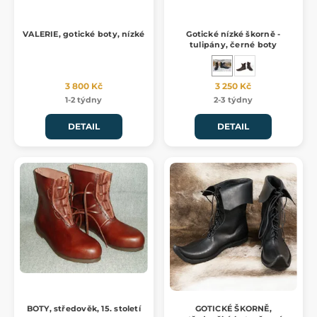
VALERIE, gotické boty, nízké
Gotické nízké škorně -
tulipány, černé boty
3 800 Kč
3 250 Kč
1-2 týdny
2-3 týdny
DETAIL
DETAIL
BOTY, středověk, 15. století
GOTICKÉ ŠKORNĚ,