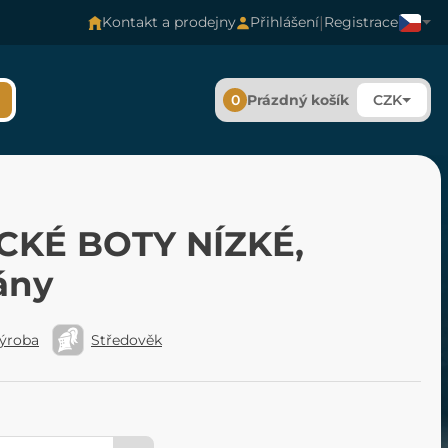
|
Kontakt a prodejny
Přihlášení
Registrace
0
Prázdný košík
CZK
CKÉ BOTY NÍZKÉ,
ány
výroba
Středověk