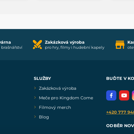
várna
Zakázková výroba
Ka
i brašnářství
pro hry, filmy i hudební kapely
ote
SLUŽBY
BUĎTE V K
Zakázková výroba
Meče pro Kingdom Come
Filmový merch
+420 777 94
Blog
ODBĚR NOV