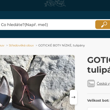
buv
Středověká obuv
GOTICKÉ BOTY NÍZKÉ, tulipány
GOTI
tulip
Česká 
Velikost bot: