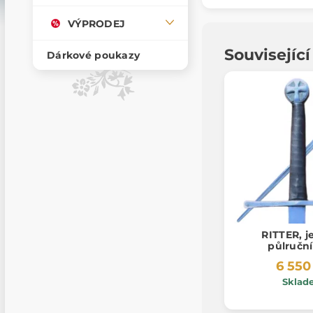
VÝPRODEJ
Souvisejíc
Dárkové poukazy
RITTER, j
půlručn
6 550
Sklad