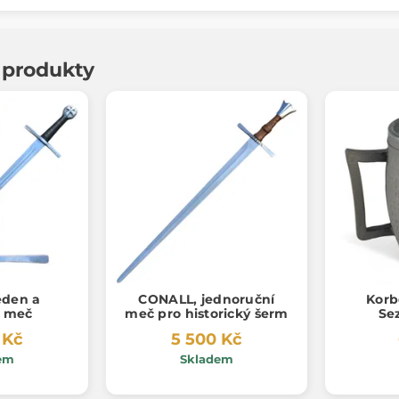
í produkty
eden a
CONALL, jednoruční
Korbe
í meč
meč pro historický šerm
Se
 Kč
5 500 Kč
em
Skladem