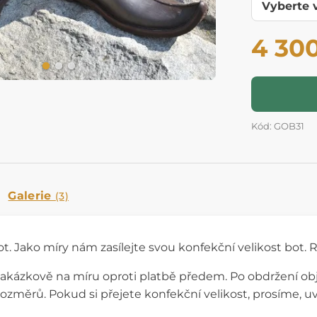
4 30
Kód: GOB31
Galerie
(3)
t. Jako míry nám zasílejte svou konfekční velikost bot. R
akázkově na míru oproti platbě předem. Po obdržení o
změrů. Pokud si přejete konfekční velikost, prosíme, 