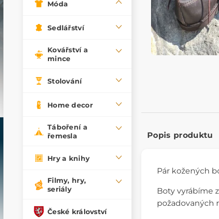
Móda
Sedlářství
Kovářství a
mince
Stolování
Home decor
Táboření a
Popis produktu
řemesla
Hry a knihy
Pár kožených bo
Filmy, hry,
seriály
Boty vyrábíme z
požadovaných ro
České království