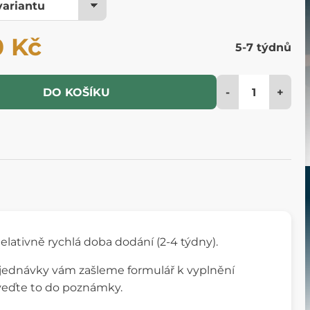
0 Kč
5-7 týdnů
-
+
DO KOŠÍKU
elativně rychlá doba dodání (2-4 týdny).
bjednávky vám zašleme formulář k vyplnění
uveďte to do poznámky.