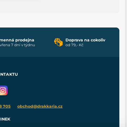
menná prodejna
Doprava na cokoliv
vřena 7 dní v týdnu
od 79,- Kč
ONTAKTU
8 705
obchod@drakkaria.cz
INEK