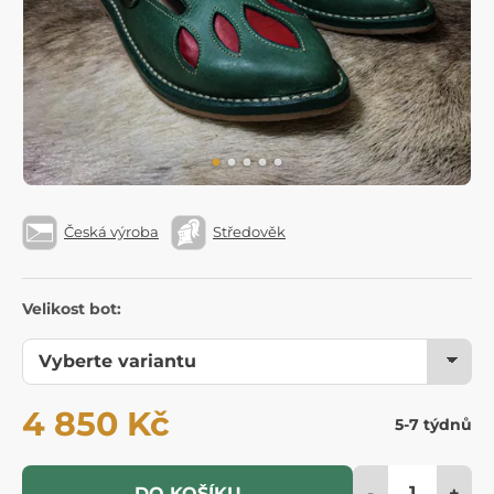
Česká výroba
Středověk
Velikost bot:
4 850 Kč
5-7 týdnů
-
+
DO KOŠÍKU