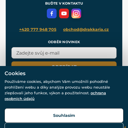
Meče pro Kingdom Come
BUĎTE V KONTAKTU
Volná místa
Filmový merch
Blog
+420 777 948 705
obchod@drakkaria.cz
ODBĚR NOVINEK
ODEBÍRAT
Cookies
Používáme cookies, abychom Vám umožnili pohodlné
prohlížení webu a díky analýze provozu webu neustále
zlepšovali jeho funkce, výkon a použitelnost.
ochrana
osobních údajů
© Všechna práva vyhrazena. www.drakkaria.cz 2007-2026.
Powered by
Simplia.cz
, protected by reCAPTCHA.
Souhlasím