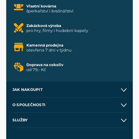
Vlastní kovárna
šperkařství i brašnářství
Zakázková výroba
pro hry, filmy i hudební kapely
Kamenná prodejna
otevřena 7 dní v týdnu
Doprava na cokoliv
od 79,- Kč
JAK NAKOUPIT
Kontakt a prodejny
O SPOLEČNOSTI
Obchodní podmínky
O nás
SLUŽBY
Velkoobchod
Naše dílny
Nákup na splátky
Zakázková výroba
Pro média