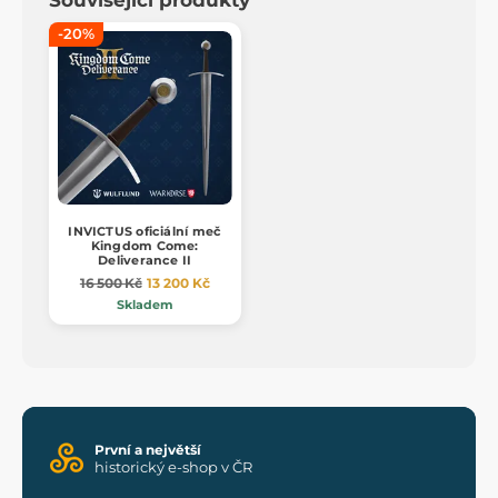
-20%
INVICTUS oficiální meč
Kingdom Come:
Deliverance II
16 500 Kč
13 200 Kč
Skladem
První a největší
historický e-shop v ČR