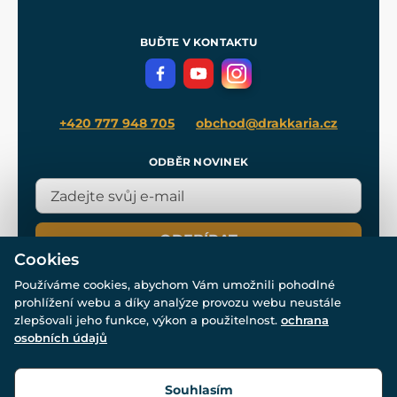
Nákup na splátky
Zakázková výroba
Pro média
Meče pro Kingdom Come
BUĎTE V KONTAKTU
Volná místa
Filmový merch
Blog
+420 777 948 705
obchod@drakkaria.cz
ODBĚR NOVINEK
ODEBÍRAT
Cookies
Používáme cookies, abychom Vám umožnili pohodlné
prohlížení webu a díky analýze provozu webu neustále
zlepšovali jeho funkce, výkon a použitelnost.
ochrana
osobních údajů
© Všechna práva vyhrazena. www.drakkaria.cz 2007-2026.
Powered by
Simplia.cz
, protected by reCAPTCHA.
Souhlasím