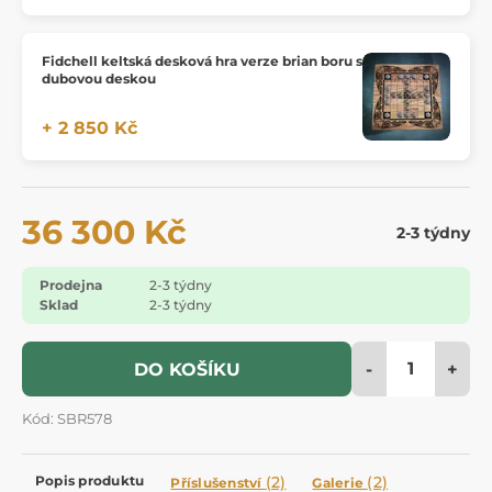
Fidchell keltská desková hra verze brian boru s
dubovou deskou
+ 2 850 Kč
36 300 Kč
2-3 týdny
Prodejna
2-3 týdny
Sklad
2-3 týdny
-
+
DO KOŠÍKU
Kód: SBR578
Popis produktu
(2)
(2)
Příslušenství
Galerie