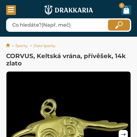
0
Šperky
Zlaté šperky
CORVUS, Keltská vrána, přívěšek, 14k
zlato