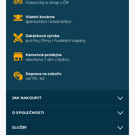
historický e-shop v ČR
Vlastní kovárna
šperkařství i brašnářství
Zakázková výroba
pro hry, filmy i hudební kapely
Kamenná prodejna
otevřena 7 dní v týdnu
Doprava na cokoliv
od 79,- Kč
JAK NAKOUPIT
Kontakt a prodejny
O SPOLEČNOSTI
Obchodní podmínky
O nás
SLUŽBY
Velkoobchod
Naše dílny