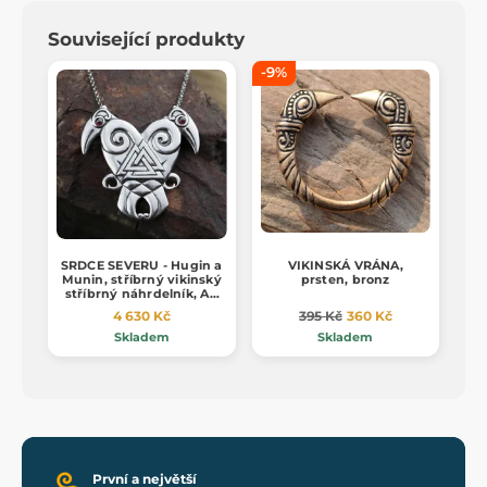
Související produkty
-9%
SRDCE SEVERU - Hugin a
VIKINSKÁ VRÁNA,
Munin, stříbrný vikinský
prsten, bronz
stříbrný náhrdelník, Ag
925, 24g
4 630 Kč
395 Kč
360 Kč
Skladem
Skladem
První a největší