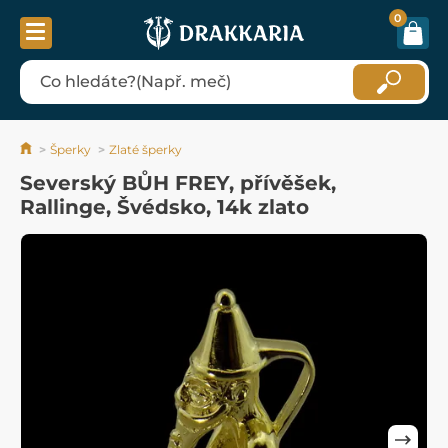
0
Šperky
Zlaté šperky
Severský BŮH FREY, přívěšek,
Rallinge, Švédsko, 14k zlato