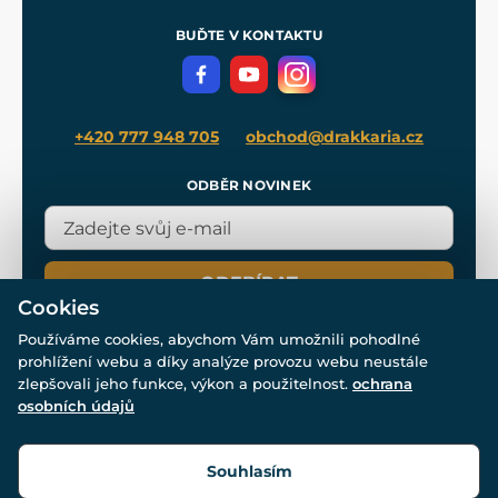
Pro média
Meče pro Kingdom Come
BUĎTE V KONTAKTU
Volná místa
Filmový merch
Blog
+420 777 948 705
obchod@drakkaria.cz
ODBĚR NOVINEK
ODEBÍRAT
Cookies
Používáme cookies, abychom Vám umožnili pohodlné
prohlížení webu a díky analýze provozu webu neustále
zlepšovali jeho funkce, výkon a použitelnost.
ochrana
osobních údajů
© Všechna práva vyhrazena. www.drakkaria.cz 2007-2026.
Powered by
Simplia.cz
, protected by reCAPTCHA.
Souhlasím