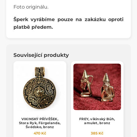
Foto originálu.
Šperk vyrábíme pouze na zakázku oproti
platbě předem.
Související produkty
VIKINSKÝ PŘÍVĚŠEK,
FREY, vikinský Bůh,
Stora Ryk, Färgelanda,
amulet, bronz
Švédsko, bronz
470 Kč
385 Kč