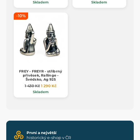
Skladem
Skladem
-10%
FREY - FREYR - stříbrný
přívěsek, Rallinge -
Švédsko, Ag 925
1 430 Kč
1 290 Kč
Skladem
První a největší
historický e-shop v ČR