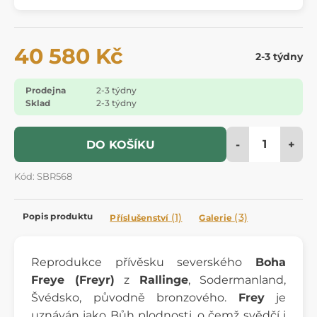
40 580 Kč
2-3 týdny
Prodejna
2-3 týdny
Sklad
2-3 týdny
-
+
DO KOŠÍKU
Kód: SBR568
Popis produktu
(1)
(3)
Příslušenství
Galerie
Reprodukce přívěsku severského
Boha
Freye (Freyr)
z
Rallinge
, Sodermanland,
Švédsko, původně bronzového.
Frey
je
uznáván jako Bůh plodnosti, o čemž svědčí i