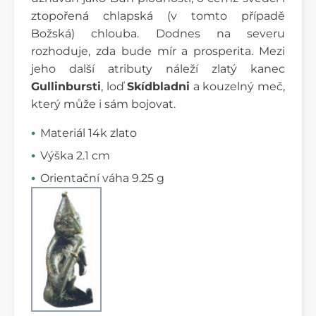
ztopořená chlapská (v tomto případě
Božská) chlouba. Dodnes na severu
rozhoduje, zda bude mír a prosperita. Mezi
jeho další atributy náleží zlatý kanec
Gullinbursti
, loď
Skídbladni
a kouzelný meč,
který může i sám bojovat.
Materiál 14k zlato
Výška 2.1 cm
Orientační váha 9.25 g