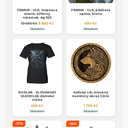
FENRIR - VLK, inspirace
FENRIR - VLK, plášťová
Island, stříbrný
spona, bronz
náramek, Ag 925
10 680 Kč
8 880 Kč
690 Kč
Skladem
Skladem
KUDLAK - SLOVANSKÝ
Keltský vlk, dřevěný
VLKODLAK dámské
nástěnný obraz 32cm
tričko
650 Kč
1 760 Kč
Skladem
Skladem
-17%
-16%