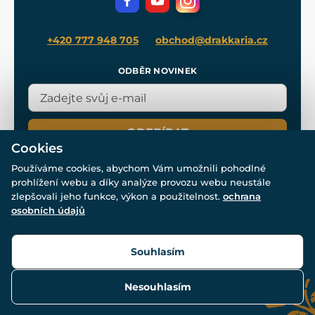
Blog
+420 777 948 705
obchod@drakkaria.cz
ODBĚR NOVINEK
ODEBÍRAT
Cookies
Používáme cookies, abychom Vám umožnili pohodlné
prohlížení webu a díky analýze provozu webu neustále
zlepšovali jeho funkce, výkon a použitelnost.
ochrana
osobních údajů
© Všechna práva vyhrazena. www.drakkaria.cz 2007-2026.
Powered by
Simplia.cz
, protected by reCAPTCHA.
Souhlasím
Nesouhlasím