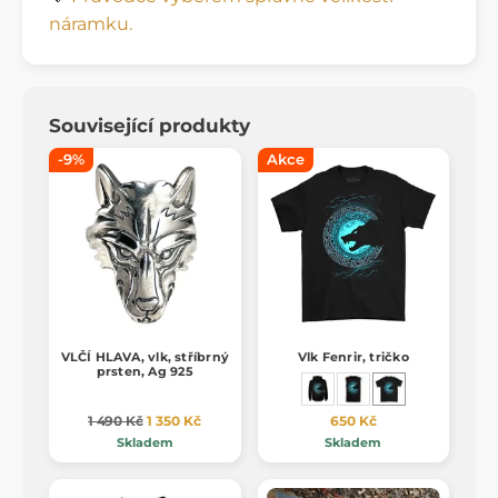
náramku.
Související produkty
-9%
Akce
VLČÍ HLAVA, vlk, stříbrný
Vlk Fenrir, tričko
prsten, Ag 925
1 490 Kč
1 350 Kč
650 Kč
Skladem
Skladem