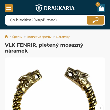
0
Šperky
Bronzové šperky
Náramky
VLK FENRIR, pletený mosazný
náramek