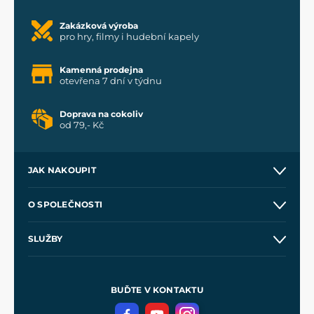
Zakázková výroba
pro hry, filmy i hudební kapely
Kamenná prodejna
otevřena 7 dní v týdnu
Doprava na cokoliv
od 79,- Kč
JAK NAKOUPIT
Kontakt a prodejny
O SPOLEČNOSTI
Obchodní podmínky
O nás
SLUŽBY
Velkoobchod
Naše dílny
Nákup na splátky
Zakázková výroba
Pro média
Meče pro Kingdom Come
BUĎTE V KONTAKTU
Volná místa
Filmový merch