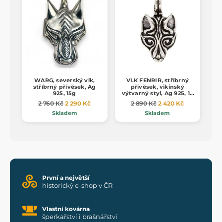
WARG, severský vlk,
VLK FENRIR, stříbrný
stříbrný přívěsek, Ag
přívěsek, vikinský
925, 15g
výtvarný styl, Ag 925, 16
g
2 760 Kč
2 290 Kč
2 890 Kč
2 420 Kč
Skladem
Skladem
První a největší
historický e-shop v ČR
Vlastní kovárna
šperkařství i brašnářství