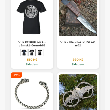
VLK FENRIR tričko
VLK - Vlkodlak KUDLAK,
dámské černobílé
nůž
550 Kč
990 Kč
Skladem
Skladem
-17%