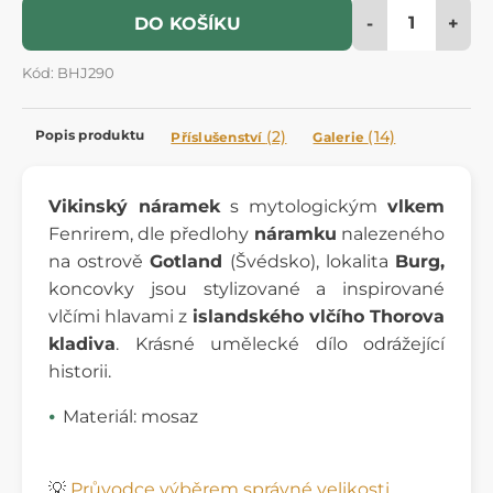
-
+
DO KOŠÍKU
Kód: BHJ290
Popis produktu
(2)
(14)
Příslušenství
Galerie
Vikinský náramek
s mytologickým
vlkem
Fenrirem, dle předlohy
náramku
nalezeného
na ostrově
Gotland
(Švédsko), lokalita
Burg,
koncovky jsou stylizované a inspirované
vlčími hlavami z
islandského vlčího Thorova
kladiva
. Krásné umělecké dílo odrážející
historii.
Materiál: mosaz
💡
Průvodce výběrem správné velikosti