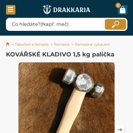
0
Táboření a řemesla
Řemesla
Řemeslné vybavení
KOVÁŘSKÉ KLADIVO 1,5 kg palička