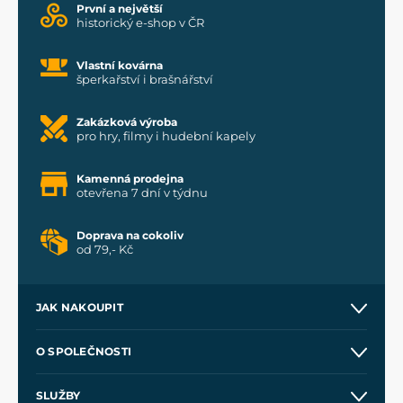
První a největší
historický e-shop v ČR
Vlastní kovárna
šperkařství i brašnářství
Zakázková výroba
pro hry, filmy i hudební kapely
Kamenná prodejna
otevřena 7 dní v týdnu
Doprava na cokoliv
od 79,- Kč
JAK NAKOUPIT
Kontakt a prodejny
O SPOLEČNOSTI
Obchodní podmínky
O nás
SLUŽBY
Velkoobchod