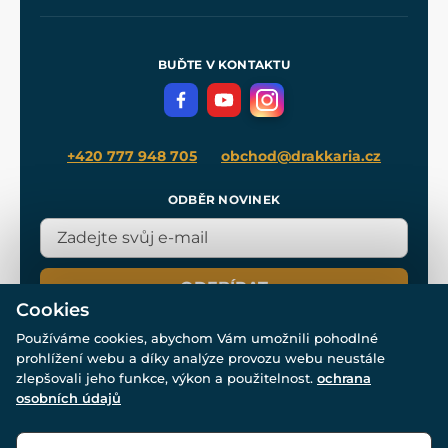
Naše dílny
Nákup na splátky
Zakázková výroba
Pro média
Meče pro Kingdom Come
BUĎTE V KONTAKTU
Volná místa
Filmový merch
Blog
+420 777 948 705
obchod@drakkaria.cz
ODBĚR NOVINEK
ODEBÍRAT
Cookies
Používáme cookies, abychom Vám umožnili pohodlné
prohlížení webu a díky analýze provozu webu neustále
zlepšovali jeho funkce, výkon a použitelnost.
ochrana
osobních údajů
© Všechna práva vyhrazena. www.drakkaria.cz 2007-2026.
Powered by
Simplia.cz
, protected by reCAPTCHA.