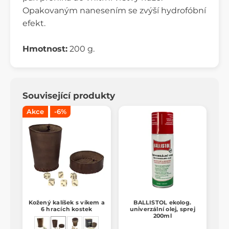
Opakovaným nanesením se zvýší hydrofóbní
efekt.
Hmotnost:
200 g.
Související produkty
Akce
-6%
Kožený kalíšek s víkem a
BALLISTOL ekolog.
6 hracích kostek
univerzální olej, sprej
200ml