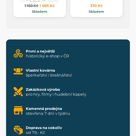
1 150 Kč
1 085 Kč
370 Kč
Skladem
Skladem
První a největší
historický e-shop v ČR
Vlastní kovárna
šperkařství i brašnářství
Zakázková výroba
pro hry, filmy i hudební kapely
Kamenná prodejna
otevřena 7 dní v týdnu
Doprava na cokoliv
od 79,- Kč