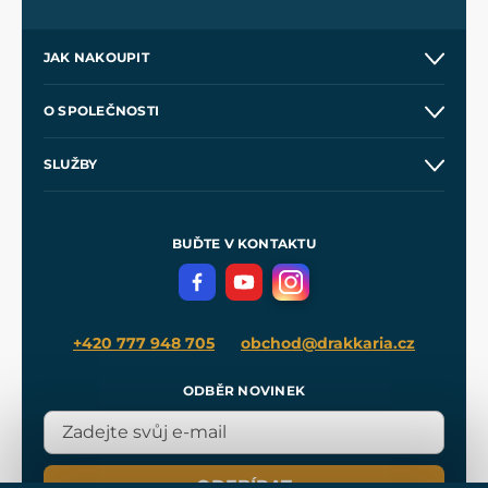
JAK NAKOUPIT
Kontakt a prodejny
O SPOLEČNOSTI
Obchodní podmínky
O nás
SLUŽBY
Velkoobchod
Naše dílny
Nákup na splátky
Zakázková výroba
Pro média
Meče pro Kingdom Come
BUĎTE V KONTAKTU
Volná místa
Filmový merch
Blog
+420 777 948 705
obchod@drakkaria.cz
ODBĚR NOVINEK
ODEBÍRAT