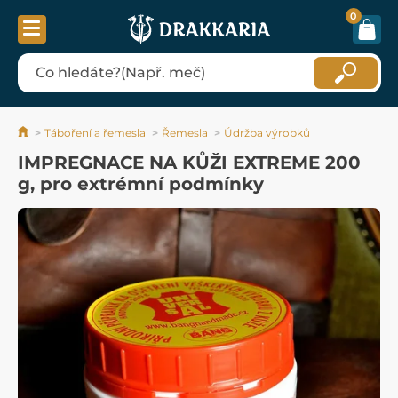
0
Táboření a řemesla
Řemesla
Údržba výrobků
IMPREGNACE NA KŮŽI EXTREME 200
g, pro extrémní podmínky