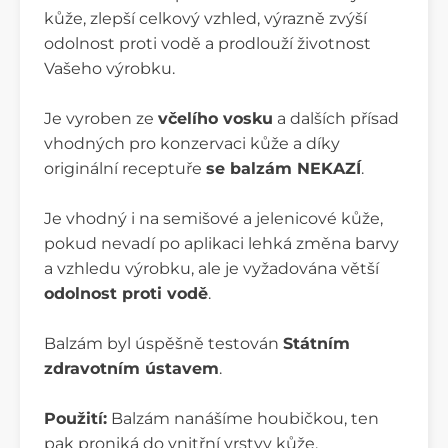
kůže, zlepší celkový vzhled, výrazně zvýší
odolnost proti vodě a prodlouží životnost
Vašeho výrobku.
Je vyroben ze
včelího vosku
a dalších přísad
vhodných pro konzervaci kůže a díky
originální receptuře
se balzám NEKAZÍ
.
Je vhodný i na semišové a jelenicové kůže,
pokud nevadí po aplikaci lehká změna barvy
a vzhledu výrobku, ale je vyžadována větší
odolnost proti vodě
.
Balzám byl úspěšně testován
Státním
zdravotním ústavem
.
Použití:
Balzám nanášíme houbičkou, ten
pak proniká do vnitřní vrstvy kůže.