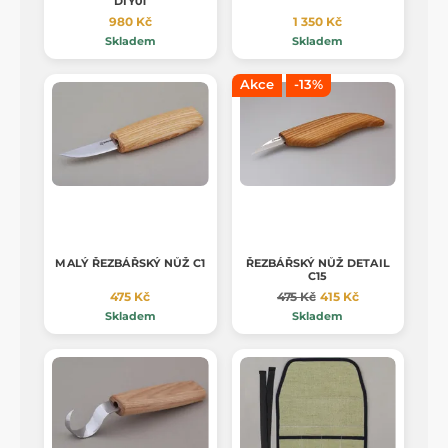
DIY01
980 Kč
1 350 Kč
Skladem
Skladem
Akce
-13%
MALÝ ŘEZBÁŘSKÝ NŮŽ C1
ŘEZBÁŘSKÝ NŮŽ DETAIL
C15
475 Kč
475 Kč
415 Kč
Skladem
Skladem