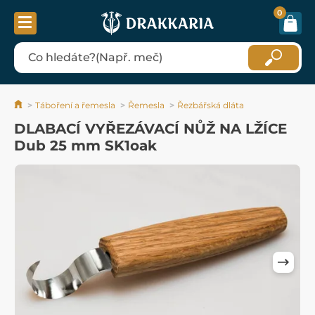
0
Táboření a řemesla
Řemesla
Řezbářská dláta
DLABACÍ VYŘEZÁVACÍ NŮŽ NA LŽÍCE
Dub 25 mm SK1oak