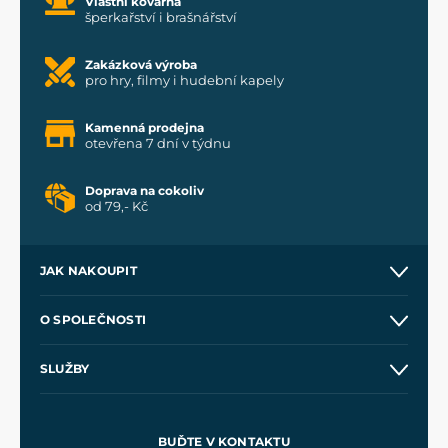
Vlastní kovárna
šperkařství i brašnářství
Zakázková výroba
pro hry, filmy i hudební kapely
Kamenná prodejna
otevřena 7 dní v týdnu
Doprava na cokoliv
od 79,- Kč
JAK NAKOUPIT
Kontakt a prodejny
O SPOLEČNOSTI
Obchodní podmínky
O nás
SLUŽBY
Velkoobchod
Naše dílny
Nákup na splátky
Zakázková výroba
Pro média
Meče pro Kingdom Come
BUĎTE V KONTAKTU