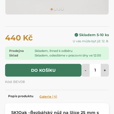
Skladem 5-10 ks
440 Kč
U vás může být již: 12. 8.
Prodejna
Skladem, ihned k odběru
Sklad
Skladem, odesíláme v pracovní dny ve 12:00
-
+
DO KOŠÍKU
Kód: BEV08
Popis produktu
(4)
Galerie
SK1Oak –Ř
ezbářský nůž na lžíce 25 mm s