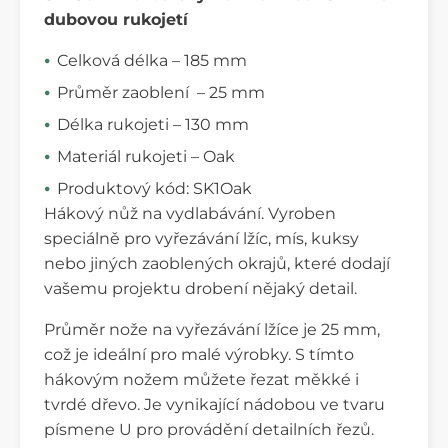
dubovou rukojetí
Celková délka – 185 mm
Průměr zaoblení – 25 mm
Délka rukojeti – 130 mm
Materiál rukojeti – Oak
Produktový kód: SK1Oak
Hákový nůž na vydlabávání. Vyroben
speciálně pro vyřezávání lžíc, mís, kuksy
nebo jiných zaoblených okrajů, které dodají
vašemu projektu drobení nějaký detail.
Průměr nože na vyřezávání lžíce je 25 mm,
což je ideální pro malé výrobky. S tímto
hákovým nožem můžete řezat měkké i
tvrdé dřevo. Je vynikající nádobou ve tvaru
písmene U pro provádění detailních řezů.