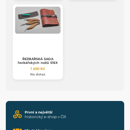
ŘEZBÁŘSKÁ SADA
řezbářských nožů S15X
1 450 Kč
Na dotaz
První a největší
historický e-shop v ČR