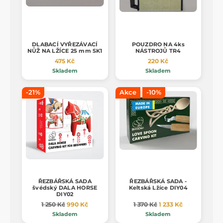
DLABACÍ VYŘEZÁVACÍ
POUZDRO NA 4ks
NŮŽ NA LŽÍCE 25 mm SK1
NÁSTROJŮ TR4
475 Kč
220 Kč
Skladem
Skladem
-21%
Akce
-10%
ŘEZBÁŘSKÁ SADA
ŘEZBÁŘSKÁ SADA -
švédský DALA HORSE
Keltská Lžíce DIY04
DIY02
1 250 Kč
990 Kč
1 370 Kč
1 233 Kč
Skladem
Skladem