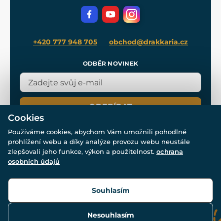
Volná místa
Filmový merch
Blog
+420 777 948 705
obchod@drakkaria.cz
ODBĚR NOVINEK
ODEBÍRAT
Cookies
Používáme cookies, abychom Vám umožnili pohodlné
prohlížení webu a díky analýze provozu webu neustále
zlepšovali jeho funkce, výkon a použitelnost.
ochrana
osobních údajů
© Všechna práva vyhrazena. www.drakkaria.cz 2007-2026.
Powered by
Simplia.cz
, protected by reCAPTCHA.
Souhlasím
Nesouhlasím