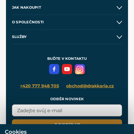
JAK NAKOUPIT
Kontakt a prodejny
O SPOLEČNOSTI
Obchodní podmínky
O nás
SLUŽBY
Velkoobchod
Naše dílny
Nákup na splátky
Zakázková výroba
Pro média
Meče pro Kingdom Come
BUĎTE V KONTAKTU
Volná místa
Filmový merch
Blog
+420 777 948 705
obchod@drakkaria.cz
ODBĚR NOVINEK
ODEBÍRAT
Cookies