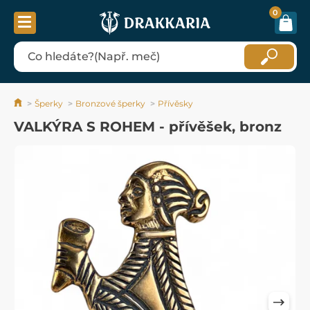
0
Šperky
Bronzové šperky
Přívěsky
VALKÝRA S ROHEM - přívěšek, bronz