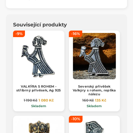
Související produkty
-9%
-16%
VALKÝRA S ROHEM -
Severský přívěšek
stříbrný přívěsek, Ag 925
Valkýry s rohem, replika
nálezu
1 190 Kč
1 080 Kč
160 Kč
135 Kč
Skladem
Skladem
-10%