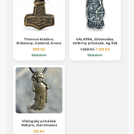
Thorovo kladivo,
VALKÝRA, štítonoška,
Erikstorp, Gotland, bronz
stříbrný přívěsek, Ag 925
390 Kč
1 250 Kč
1 120 Kč
Skladem
Skladem
Vikingský přívěšek
Valkýra, staromosaz
135 Kč