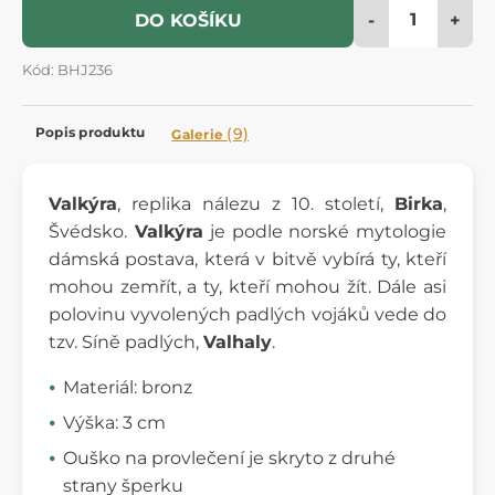
-
+
DO KOŠÍKU
Kód: BHJ236
Popis produktu
(9)
Galerie
Valkýra
, replika nálezu z 10. století,
Birka
,
Švédsko.
Valkýra
je podle norské mytologie
dámská postava, která v bitvě vybírá ty, kteří
mohou zemřít, a ty, kteří mohou žít. Dále asi
polovinu vyvolených padlých vojáků vede do
tzv. Síně padlých,
Valhaly
.
Materiál: bronz
Výška: 3 cm
Ouško na provlečení je skryto z druhé
strany šperku