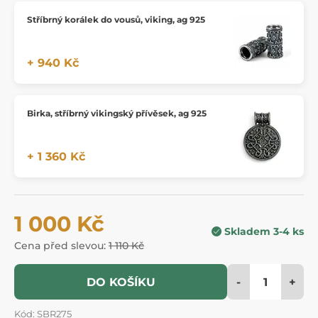
Stříbrný korálek do vousů, viking, ag 925
+ 940 Kč
Birka, stříbrný vikingský přívěsek, ag 925
+ 1 360 Kč
1 000 Kč
Skladem 3-4 ks
Cena před slevou:
1 110 Kč
-
+
DO KOŠÍKU
Kód: SBR275