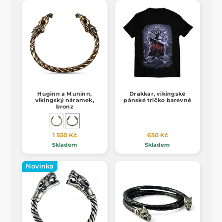
Huginn a Muninn,
Drakkar, vikingské
vikingský náramek,
pánské tričko barevné
bronz
1 550 Kč
650 Kč
Skladem
Skladem
Novinka