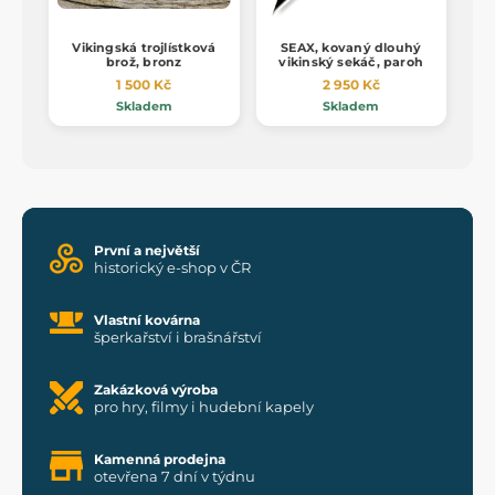
Vikingská trojlístková
SEAX, kovaný dlouhý
brož, bronz
vikinský sekáč, paroh
1 500 Kč
2 950 Kč
Skladem
Skladem
První a největší
historický e-shop v ČR
Vlastní kovárna
šperkařství i brašnářství
Zakázková výroba
pro hry, filmy i hudební kapely
Kamenná prodejna
otevřena 7 dní v týdnu