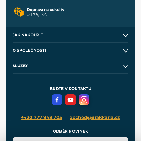
Doprava na cokoliv
od 79,- Kč
JAK NAKOUPIT
Kontakt a prodejny
O SPOLEČNOSTI
Obchodní podmínky
O nás
SLUŽBY
Velkoobchod
Naše dílny
Nákup na splátky
Zakázková výroba
Pro média
Meče pro Kingdom Come
BUĎTE V KONTAKTU
Volná místa
Filmový merch
Blog
+420 777 948 705
obchod@drakkaria.cz
ODBĚR NOVINEK