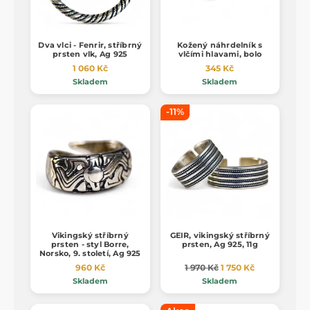
Dva vlci - Fenrir, stříbrný
Kožený náhrdelník s
prsten vlk, Ag 925
vlčími hlavami, bolo
1 060 Kč
345 Kč
Skladem
Skladem
-11%
Vikingský stříbrný
GEIR, vikingský stříbrný
prsten - styl Borre,
prsten, Ag 925, 11g
Norsko, 9. století, Ag 925
960 Kč
1 970 Kč
1 750 Kč
Skladem
Skladem