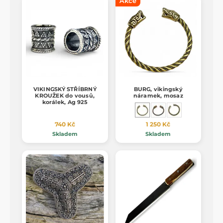
Akce
VIKINGSKÝ STŘÍBRNÝ
BURG, vikingský
KROUŽEK do vousů,
náramek, mosaz
korálek, Ag 925
740 Kč
1 250 Kč
Skladem
Skladem