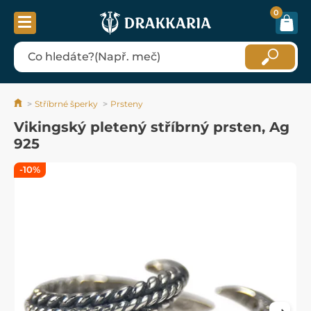
0
Stříbrné šperky
Prsteny
Vikingský pletený stříbrný prsten, Ag
925
-10%