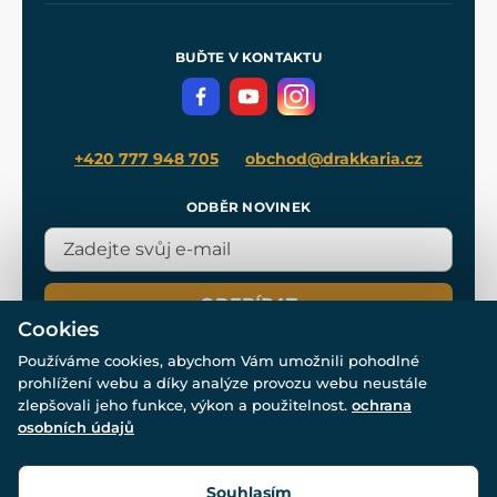
Nákup na splátky
Zakázková výroba
Pro média
Meče pro Kingdom Come
BUĎTE V KONTAKTU
Volná místa
Filmový merch
Blog
+420 777 948 705
obchod@drakkaria.cz
ODBĚR NOVINEK
ODEBÍRAT
Cookies
Používáme cookies, abychom Vám umožnili pohodlné
prohlížení webu a díky analýze provozu webu neustále
zlepšovali jeho funkce, výkon a použitelnost.
ochrana
osobních údajů
© Všechna práva vyhrazena. www.drakkaria.cz 2007-2026.
Powered by
Simplia.cz
, protected by reCAPTCHA.
Souhlasím