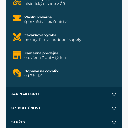
historický e-shop v ČR
Vlastní kovárna
šperkařství i brašnářství
Zakázková výroba
pro hry, filmy i hudební kapely
Kamenná prodejna
otevřena 7 dní v týdnu
Doprava na cokoliv
od 79,- Kč
JAK NAKOUPIT
Kontakt a prodejny
O SPOLEČNOSTI
Obchodní podmínky
O nás
SLUŽBY
Velkoobchod
Naše dílny