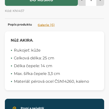
Kód: KNI457
Popis produktu
(6)
Galerie
Nůž
AKIRA
.
Rukojeť: kůže
Celková délka: 25 cm
Délka čepele: 14 cm
Max. šířka čepele 3,3 cm
Materiál: pérová ocel ČSN14260, kaleno
První a největší