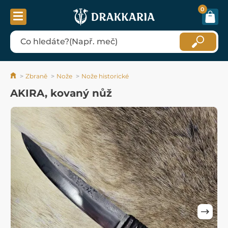
0
Zbraně
Nože
Nože historické
AKIRA, kovaný nůž