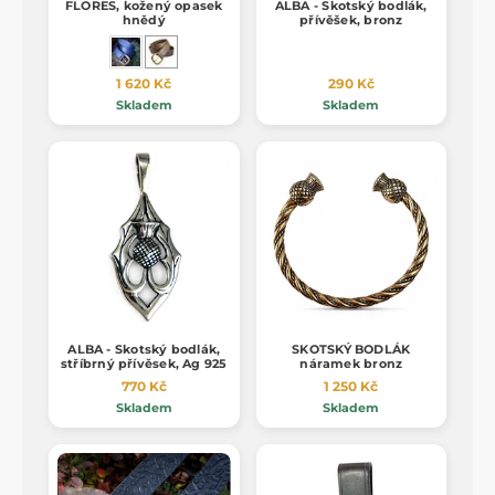
FLORES, kožený opasek
ALBA - Skotský bodlák,
hnědý
přívěšek, bronz
1 620 Kč
290 Kč
Skladem
Skladem
ALBA - Skotský bodlák,
SKOTSKÝ BODLÁK
stříbrný přívěsek, Ag 925
náramek bronz
770 Kč
1 250 Kč
Skladem
Skladem