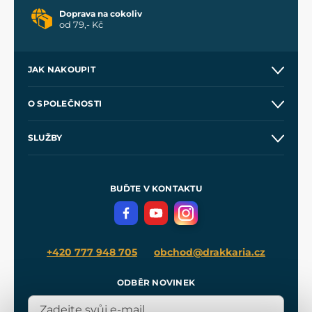
Doprava na cokoliv
od 79,- Kč
JAK NAKOUPIT
Kontakt a prodejny
O SPOLEČNOSTI
Obchodní podmínky
O nás
SLUŽBY
Velkoobchod
Naše dílny
Nákup na splátky
Zakázková výroba
Pro média
Meče pro Kingdom Come
BUĎTE V KONTAKTU
Volná místa
Filmový merch
Blog
+420 777 948 705
obchod@drakkaria.cz
ODBĚR NOVINEK