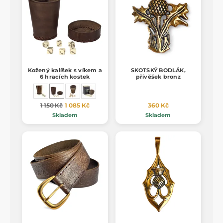
Kožený kalíšek s víkem a
SKOTSKÝ BODLÁK,
6 hracích kostek
přívěšek bronz
1 150 Kč
1 085 Kč
360 Kč
Skladem
Skladem