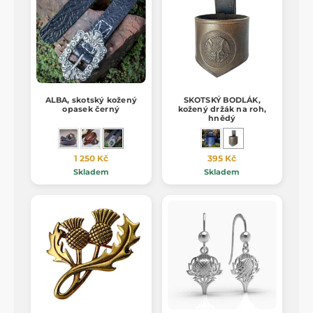
ALBA, skotský kožený
SKOTSKÝ BODLÁK,
opasek černý
kožený držák na roh,
hnědý
1 250 Kč
395 Kč
Skladem
Skladem