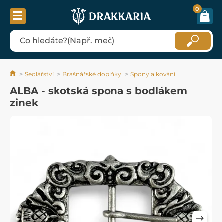
0
Sedlářství
Brašnářské doplňky
Spony a kování
ALBA - skotská spona s bodlákem
zinek