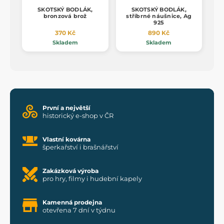
SKOTSKÝ BODLÁK,
SKOTSKÝ BODLÁK,
bronzová brož
stříbrné náušnice, Ag
925
370 Kč
890 Kč
Skladem
Skladem
První a největší
historický e-shop v ČR
Vlastní kovárna
šperkařství i brašnářství
Zakázková výroba
pro hry, filmy i hudební kapely
Kamenná prodejna
otevřena 7 dní v týdnu