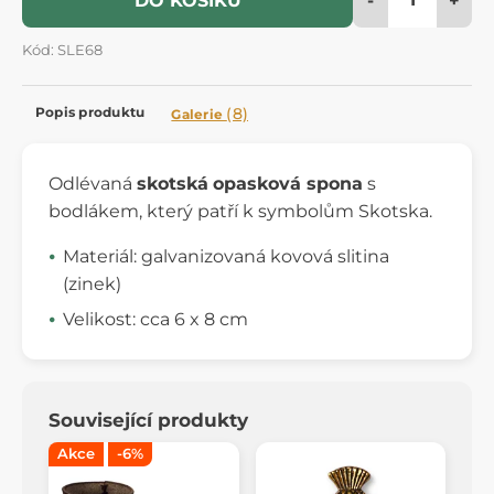
DO KOŠÍKU
Kód: SLE68
Popis produktu
(8)
Galerie
Odlévaná
skotská
opasková spona
s
bodlákem, který patří k symbolům Skotska.
Materiál: galvanizovaná kovová slitina
(zinek)
Velikost: cca 6 x 8 cm
Související produkty
Akce
-6%