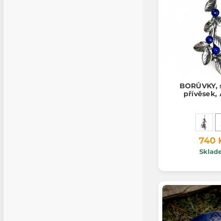
BORŮVKY, s
přívěsek,
740 
Sklad