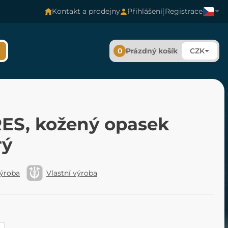
|
Kontakt a prodejny
Přihlášení
Registrace
0
Prázdný košík
CZK
ES, kožený opasek
rý
výroba
Vlastní výroba