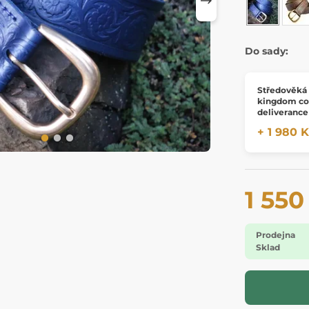
Do sady:
Středověká
kingdom c
deliverance
+ 1 980 
1 550
Prodejna
Sklad