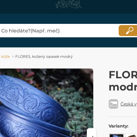
 kůže
FLORES, kožený opasek modrý
FLOR
mod
Česká 
Varianty: