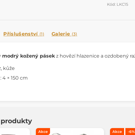
Kód: LKC15
Příslušenství
Galerie
(1)
(3)
ý
modrý kožený pásek
z hovězí hlazenice a ozdobený ra
z, kůže
 4 × 150 cm
í produkty
Akce
Akce
-6%