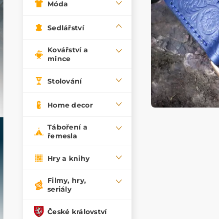
Móda
Sedlářství
Kovářství a
mince
Stolování
Home decor
Táboření a
řemesla
Hry a knihy
Filmy, hry,
seriály
České království