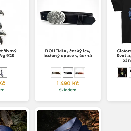
tříbrný
BOHEMIA, český lev,
Claíom
 Ag 925
kožený opasek, černá
Světla
pán
Kč
1 490 Kč
em
Skladem