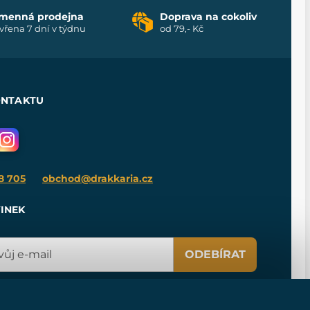
menná prodejna
Doprava na cokoliv
vřena 7 dní v týdnu
od 79,- Kč
ONTAKTU
8 705
obchod@drakkaria.cz
INEK
ODEBÍRAT