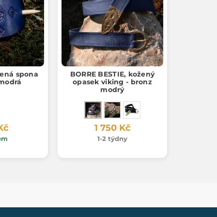
ená spona
BORRE BESTIE, kožený
 modrá
opasek viking - bronz
modrý
Kč
1 750 Kč
em
1-2 týdny