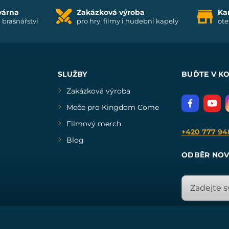
várna
Zakázková výroba
Ka
i brašnářství
pro hry, filmy i hudební kapely
ote
SLUŽBY
BUĎTE V K
Zakázková výroba
Meče pro Kingdom Come
Filmový merch
+420 777 94
Blog
ODBĚR NOV