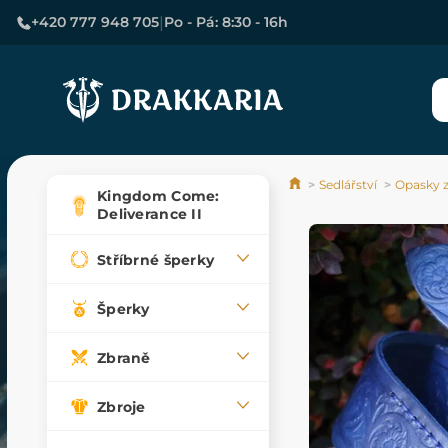
|
+420 777 948 705
Po - Pá: 8:30 - 16h
Sedlářství
Opasky z
Kingdom Come:
Deliverance II
Stříbrné šperky
Šperky
Zbraně
Zbroje