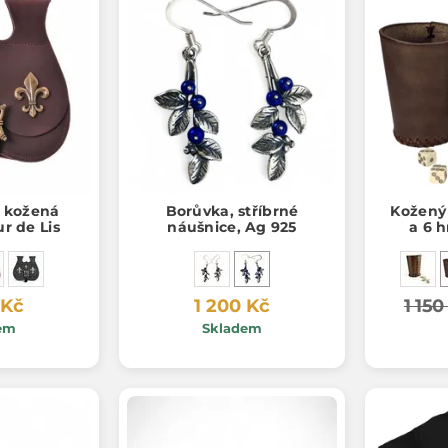
 kožená
Borůvka, stříbrné
Kožený 
ur de Lis
náušnice, Ag 925
a 6 h
 Kč
1 200 Kč
1 150
em
Skladem