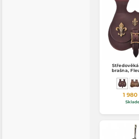
Středověká
brašna, Fle
1 980
Sklad