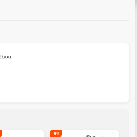
žbou.
-9%