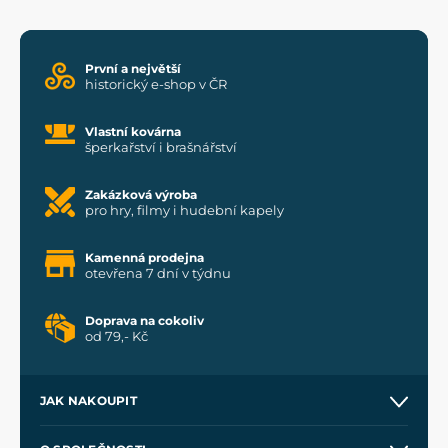
První a největší
historický e-shop v ČR
Vlastní kovárna
šperkařství i brašnářství
Zakázková výroba
pro hry, filmy i hudební kapely
Kamenná prodejna
otevřena 7 dní v týdnu
Doprava na cokoliv
od 79,- Kč
JAK NAKOUPIT
Kontakt a prodejny