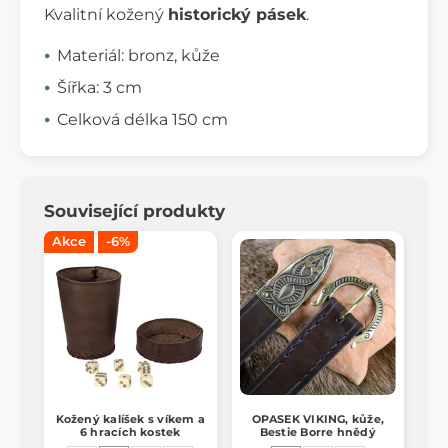
Kvalitní kožený
historický pásek
.
Materiál: bronz, kůže
Šířka: 3 cm
Celková délka 150 cm
Související produkty
Akce
-6%
Kožený kalíšek s víkem a
OPASEK VIKING, kůže,
6 hracích kostek
Bestie Borre hnědý