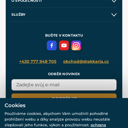
O SPOLEČNOSTI
Obchodní podmínky
O nás
SLUŽBY
Velkoobchod
Naše dílny
Nákup na splátky
Zakázková výroba
Pro média
Meče pro Kingdom Come
BUĎTE V KONTAKTU
Volná místa
Filmový merch
Blog
+420 777 948 705
obchod@drakkaria.cz
ODBĚR NOVINEK
ODEBÍRAT
Cookies
Používáme cookies, abychom Vám umožnili pohodlné
prohlížení webu a díky analýze provozu webu neustále
zlepšovali jeho funkce, výkon a použitelnost.
ochrana