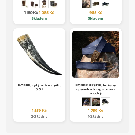
1 150 Kč
1 085 Kč
985 Kč
Skladem
Skladem
BORRE, rytý roh na pití,
BORRE BESTIE, kožený
0.5 l
opasek viking - bronz
modrý
1 559 Kč
1 750 Kč
2-3 týdny
1-2 týdny