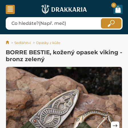
0
Sedlářství
Opasky z kůže
BORRE BESTIE, kožený opasek viking -
bronz zelený