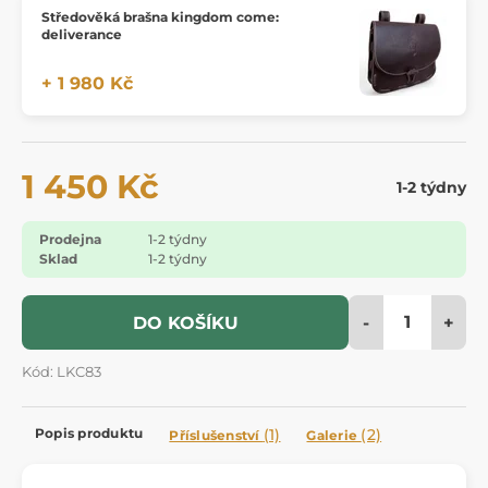
Středověká brašna kingdom come:
deliverance
+ 1 980 Kč
1 450 Kč
1-2 týdny
Prodejna
1-2 týdny
Sklad
1-2 týdny
-
+
DO KOŠÍKU
Kód: LKC83
Popis produktu
(1)
(2)
Příslušenství
Galerie