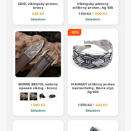
GEIR, vikingský prsten,
Vikingský pletený
bronz
stříbrný prsten, Ag 925
420 Kč
1 110 Kč
1 000 Kč
Skladem
Skladem
-10%
BORRE BESTIE, kožený
VIKINSKÝ stříbrný prsten
opasek viking - bronz
nastavitelný, Borre styl,
Ag 925
1 580 Kč
1 570 Kč
1 420 Kč
Skladem
Skladem