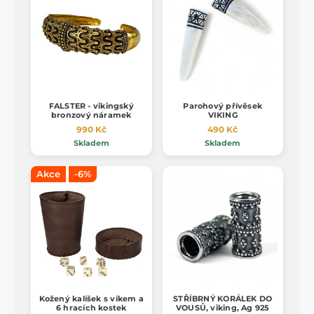
FALSTER - vikingský
Parohový přívěsek
bronzový náramek
VIKING
990 Kč
490 Kč
Skladem
Skladem
Akce
-6%
Kožený kalíšek s víkem a
STŘÍBRNÝ KORÁLEK DO
6 hracích kostek
VOUSŮ, viking, Ag 925