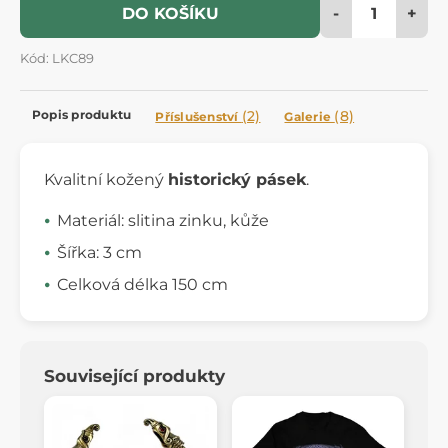
-
+
DO KOŠÍKU
Kód: LKC89
Popis produktu
(2)
(8)
Příslušenství
Galerie
Kvalitní kožený
historický pásek
.
Materiál: slitina zinku, kůže
Šířka: 3 cm
Celková délka 150 cm
Související produkty