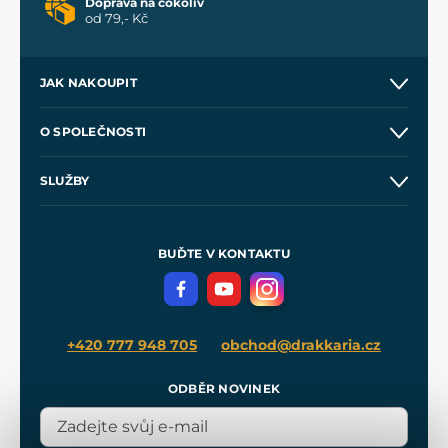
Doprava na cokoliv
od 79,- Kč
JAK NAKOUPIT
Kontakt a prodejny
O SPOLEČNOSTI
Obchodní podmínky
O nás
SLUŽBY
Velkoobchod
Naše dílny
Nákup na splátky
Zakázková výroba
Pro média
Meče pro Kingdom Come
BUĎTE V KONTAKTU
Volná místa
Filmový merch
Blog
+420 777 948 705
obchod@drakkaria.cz
ODBĚR NOVINEK