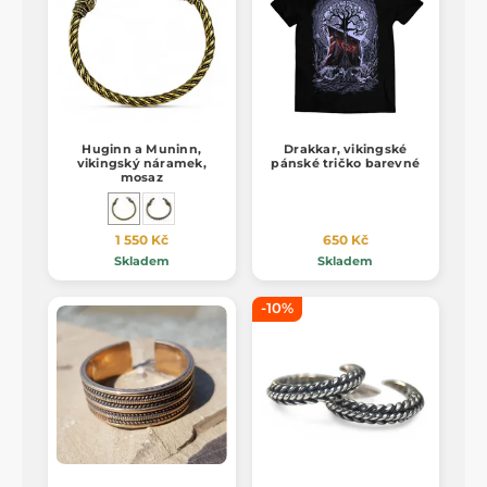
Huginn a Muninn,
Drakkar, vikingské
vikingský náramek,
pánské tričko barevné
mosaz
1 550 Kč
650 Kč
Skladem
Skladem
-10%