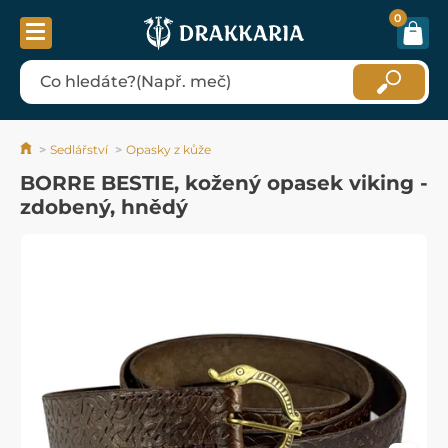
0
Sedlářství
Opasky z kůže
BORRE BESTIE, kožený opasek viking -
zdobený, hnědý