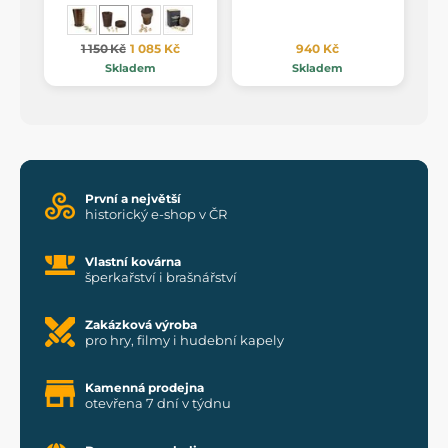
1 150 Kč
1 085 Kč
940 Kč
Skladem
Skladem
První a největší
historický e-shop v ČR
Vlastní kovárna
šperkařství i brašnářství
Zakázková výroba
pro hry, filmy i hudební kapely
Kamenná prodejna
otevřena 7 dní v týdnu