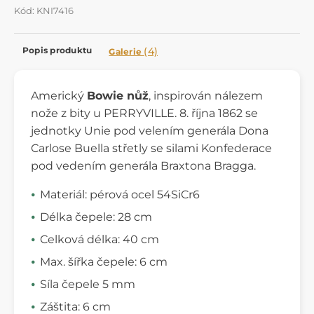
Kód: KNI7416
Popis produktu
(4)
Galerie
Americký
Bowie nůž
, inspirován nálezem
nože z bity u PERRYVILLE. 8. října 1862 se
jednotky Unie pod velením generála Dona
Carlose Buella střetly se silami Konfederace
pod vedením generála Braxtona Bragga.
Materiál: pérová ocel 54SiCr6
Délka čepele: 28 cm
Celková délka: 40 cm
Max. šířka čepele: 6 cm
Síla čepele 5 mm
Záštita: 6 cm