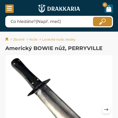
0
Zbraně
Nože
Lovecké nože, tesáky
Americký BOWIE nůž, PERRYVILLE