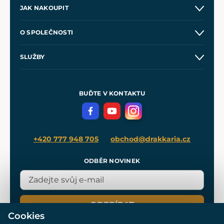
JAK NAKOUPIT
Kontakt a prodejny
O SPOLEČNOSTI
Obchodní podmínky
O nás
SLUŽBY
Velkoobchod
Naše dílny
Nákup na splátky
Zakázková výroba
Pro média
Meče pro Kingdom Come
BUĎTE V KONTAKTU
Volná místa
Filmový merch
Blog
+420 777 948 705
obchod@drakkaria.cz
ODBĚR NOVINEK
ODEBÍRAT
Cookies