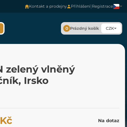
|
Kontakt a prodejny
Přihlášení
Registrace
0
Prázdný košík
CZK
 zelený vlněný
ník, Irsko
 Kč
Na dotaz