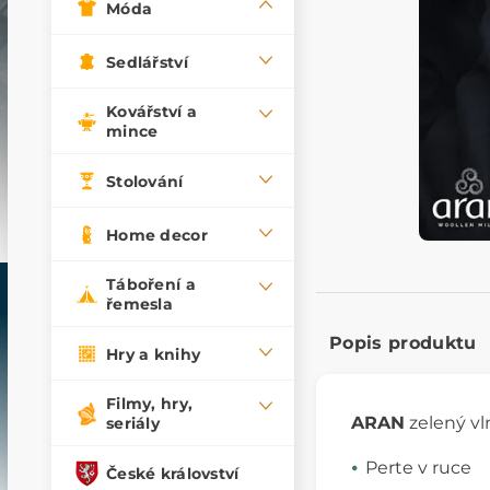
Móda
Sedlářství
Kovářství a
mince
Stolování
Home decor
Táboření a
řemesla
Popis produktu
Hry a knihy
Filmy, hry,
ARAN
zelený v
seriály
Perte v ruce
České království