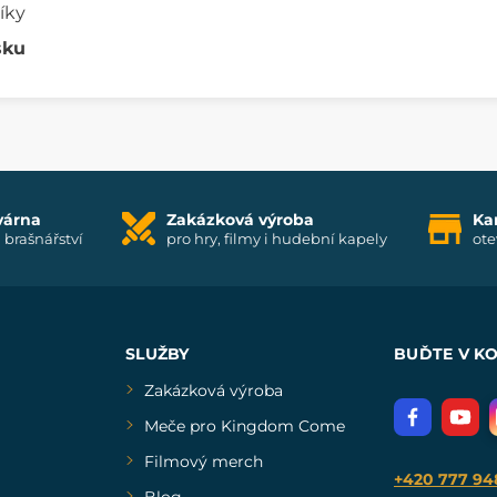
íky
sku
várna
Zakázková výroba
Ka
i brašnářství
pro hry, filmy i hudební kapely
ote
SLUŽBY
BUĎTE V K
Zakázková výroba
Meče pro Kingdom Come
Filmový merch
+420 777 94