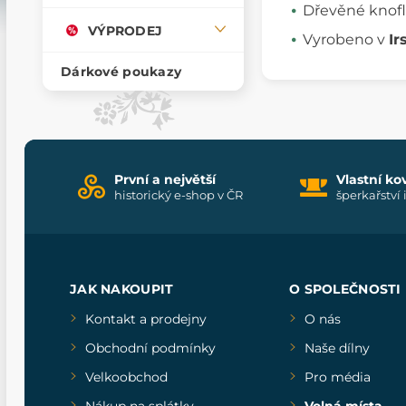
Dřevěné knofl
VÝPRODEJ
Vyrobeno v
Ir
Dárkové poukazy
První a největší
Vlastní ko
historický e-shop v ČR
šperkařství 
JAK NAKOUPIT
O SPOLEČNOSTI
Kontakt a prodejny
O nás
Obchodní podmínky
Naše dílny
Velkoobchod
Pro média