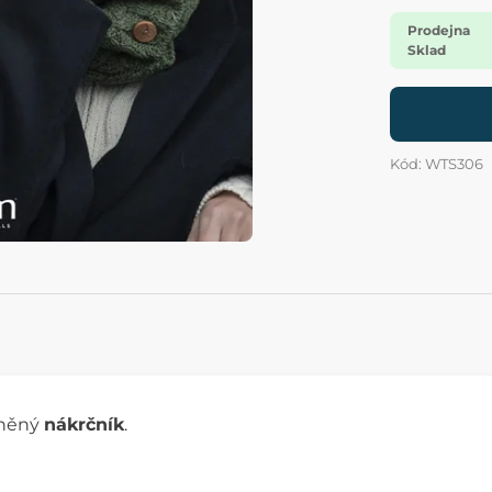
Prodejna
Sklad
Kód: WTS306
lněný
nákrčník
.