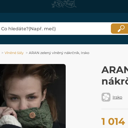
Vlněné šály
ARAN zelený vlněný nákrčník, Irsko
ARAN
nákrč
Irsko
1 014