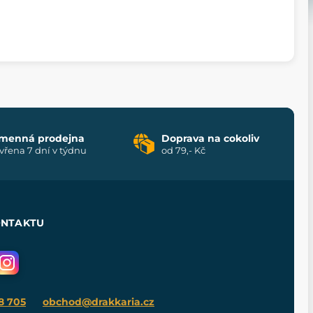
menná prodejna
Doprava na cokoliv
vřena 7 dní v týdnu
od 79,- Kč
ONTAKTU
8 705
obchod@drakkaria.cz