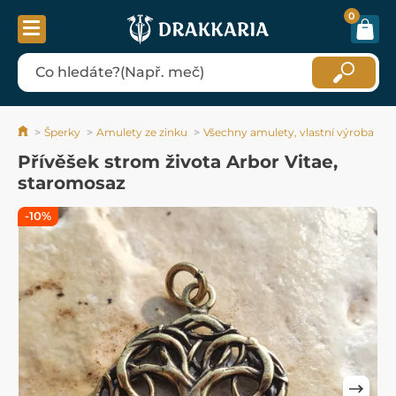
0
Šperky
Amulety ze zinku
Všechny amulety, vlastní výroba
Přívěšek strom života Arbor Vitae,
staromosaz
-10%