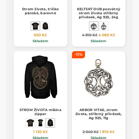
Strom života, tričko
KELTSKÝ DUB posvátný
pánské, barevné
strom života stříbrný
přívěsek, Ag 925, 24g
650 Kč
4 910 Kč
4 080 Kč
Skladem
Skladem
-11%
STROM ŽIVOTA mikina
ARBOR VITAE, strom
zipper
života, stříbrný přívěsek,
Ag 925, 11g
1 130 Kč
2 040 Kč
1 810 Kč
Skladem
Skladem