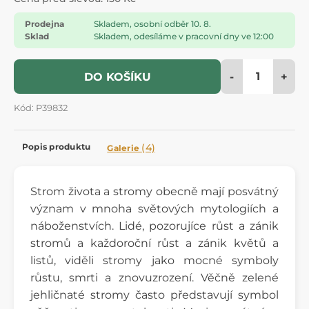
Prodejna
Skladem, osobní odběr 10. 8.
Sklad
Skladem, odesíláme v pracovní dny ve 12:00
-
+
DO KOŠÍKU
Kód: P39832
Popis produktu
(4)
Galerie
Strom života a stromy obecně mají posvátný
význam v mnoha světových mytologiích a
náboženstvích. Lidé, pozorujíce růst a zánik
stromů a každoroční růst a zánik květů a
listů, viděli stromy jako mocné symboly
růstu, smrti a znovuzrození. Věčně zelené
jehličnaté stromy často představují symbol