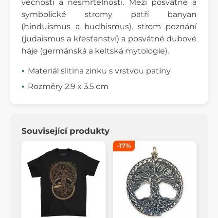
věčnosti a nesmrtelnosti. Mezi posvátné a
symbolické stromy patří banyan
(hinduismus a budhismus), strom poznání
(judaismus a křesťanství) a posvátné dubové
háje (germánská a keltská mytologie).
Materiál slitina zinku s vrstvou patiny
Rozměry 2.9 x 3.5 cm
Související produkty
-17%