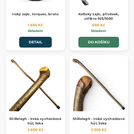
Irský zajíc, torques, bronz
Keltský zajíc, přívěsek,
stříbro 925/1000
1 650 Kč
690 Kč
Skladem
Skladem
DETAIL
DO KOŠÍKU
Shillelagh - irská vycházková
Shillelagh - irská vycházková
hůl, líska
hůl, líska
2 600 Kč
3 300 Kč