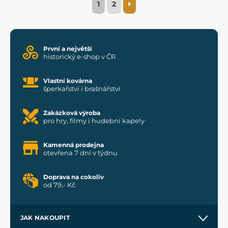
1
2
První a největší
historický e-shop v ČR
Vlastní kovárna
šperkařství i brašnářství
Zakázková výroba
pro hry, filmy i hudební kapely
Kamenná prodejna
otevřena 7 dní v týdnu
Doprava na cokoliv
od 79,- Kč
JAK NAKOUPIT