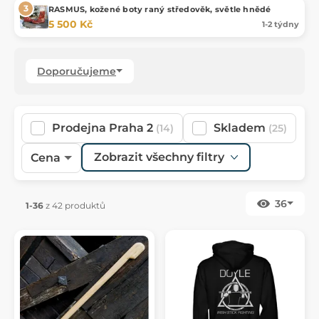
RASMUS, kožené boty raný středověk, světle hnědé
5 500 Kč
1-2 týdny
Doporučujeme
Prodejna Praha 2
Skladem
(14)
(25)
Zobrazit všechny filtry
Cena
36
1-36
z 42 produktů