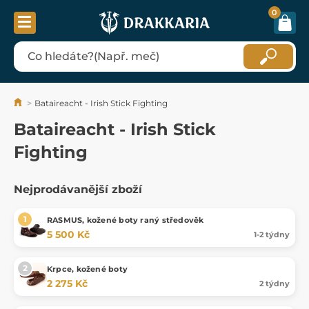
0
Bataireacht - Irish Stick Fighting
Bataireacht - Irish Stick
Fighting
Nejprodávanější zboží
RASMUS, kožené boty raný středověk
5 500 Kč
1-2 týdny
Krpce, kožené boty
2 275 Kč
2 týdny