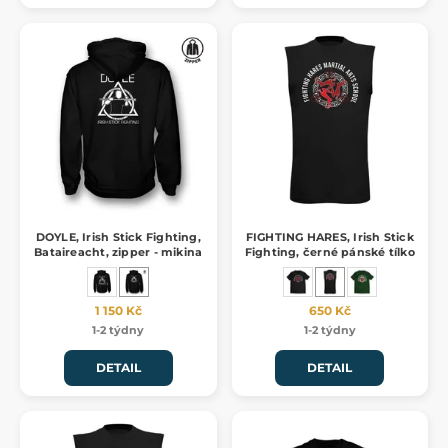
DOYLE, Irish Stick Fighting,
FIGHTING HARES, Irish Stick
Bataireacht, zipper - mikina
Fighting, černé pánské tílko
1 150 Kč
650 Kč
1-2 týdny
1-2 týdny
DETAIL
DETAIL