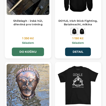
Shillelagh - irská hůl,
DOYLE, Irish Stick Fighting,
dřevěná pro tréning
Bataireacht, mikina
1 350 Kč
1 150 Kč
Skladem
Skladem
DO KOŠÍKU
DETAIL