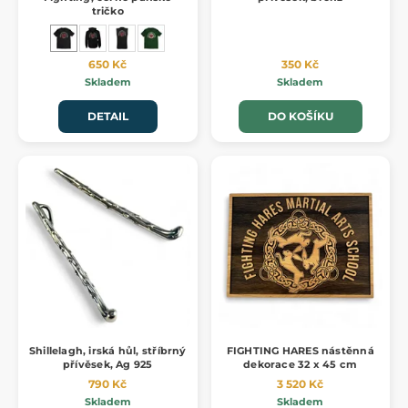
tričko
650 Kč
350 Kč
Skladem
Skladem
DETAIL
DO KOŠÍKU
Shillelagh, irská hůl, stříbrný
FIGHTING HARES nástěnná
přívěsek, Ag 925
dekorace 32 x 45 cm
790 Kč
3 520 Kč
Skladem
Skladem