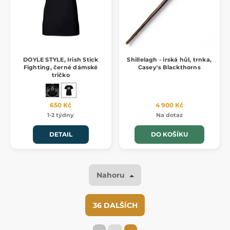
DOYLE STYLE, Irish Stick
Shillelagh - irská hůl, trnka,
Fighting, černé dámské
Casey's Blackthorns
tričko
650 Kč
4 900 Kč
1-2 týdny
Na dotaz
DETAIL
DO KOŠÍKU
Nahoru
36 DALŠÍCH