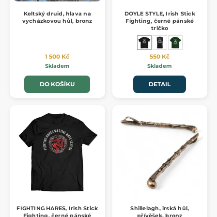
Keltský druid, hlava na
DOYLE STYLE, Irish Stick
vycházkovou hůl, bronz
Fighting, černé pánské
tričko
1 500 Kč
550 Kč
Skladem
Skladem
DO KOŠÍKU
DETAIL
FIGHTING HARES, Irish Stick
Shillelagh, irská hůl,
Fighting, černé pánské
přívěšek, bronz