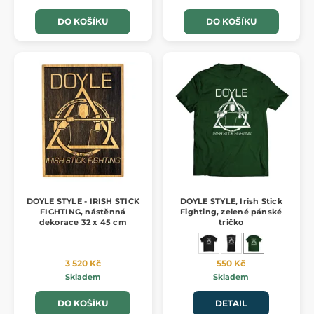
DO KOŠÍKU
DO KOŠÍKU
DOYLE STYLE - IRISH STICK
DOYLE STYLE, Irish Stick
FIGHTING, nástěnná
Fighting, zelené pánské
dekorace 32 x 45 cm
tričko
3 520 Kč
550 Kč
Skladem
Skladem
DO KOŠÍKU
DETAIL