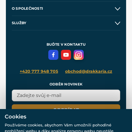
Kontakt a prodejny
O SPOLEČNOSTI
Obchodní podmínky
O nás
SLUŽBY
Velkoobchod
Naše dílny
Nákup na splátky
Zakázková výroba
Pro média
Meče pro Kingdom Come
BUĎTE V KONTAKTU
Volná místa
Filmový merch
Blog
+420 777 948 705
obchod@drakkaria.cz
ODBĚR NOVINEK
ODEBÍRAT
Cookies
Používáme cookies, abychom Vám umožnili pohodlné
prohlížení webu a díky analýze provozu webu neustále