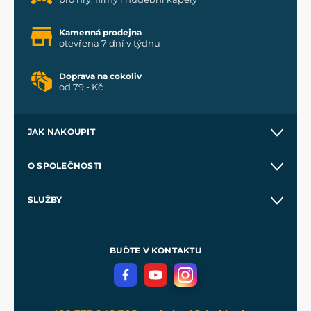
Kamenná prodejna
otevřena 7 dní v týdnu
Doprava na cokoliv
od 79,- Kč
JAK NAKOUPIT
Kontakt a prodejny
O SPOLEČNOSTI
Obchodní podmínky
O nás
SLUŽBY
Velkoobchod
Naše dílny
Nákup na splátky
Zakázková výroba
Pro média
Meče pro Kingdom Come
BUĎTE V KONTAKTU
Volná místa
Filmový merch
Blog