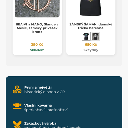
BEAIVI a MANO, Slunce a
SÁMSKÝ ŠAMAN, dámské
Měsíc, sámský přívěšek
tričko barevné
bronz
390 Kč
650 Kč
Skladem
1-2 týdny
První a největší
historický e-shop v ČR
Vlastní kovárna
šperkařství i brašnářství
Zakázková výroba
pro hry, filmy i hudební kapely