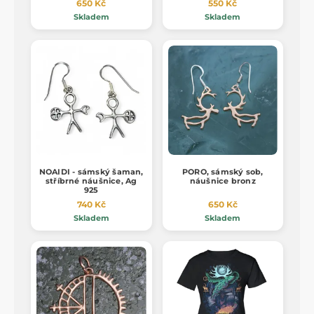
650 Kč
550 Kč
Skladem
Skladem
NOAIDI - sámský šaman,
PORO, sámský sob,
stříbrné náušnice, Ag
náušnice bronz
925
740 Kč
650 Kč
Skladem
Skladem