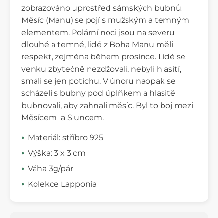
zobrazováno uprostřed sámských bubnů,
Měsíc (Manu) se pojí s mužským a temným
elementem. Polární noci jsou na severu
dlouhé a temné, lidé z Boha Manu měli
respekt, zejména během prosince. Lidé se
venku zbytečně nezdžovali, nebyli hlasití,
smáli se jen potichu. V únoru naopak se
scházeli s bubny pod úplňkem a hlasitě
bubnovali, aby zahnali měsíc. Byl to boj mezi
Měsícem a Sluncem.
Materiál: stříbro 925
Výška: 3 x 3 cm
Váha 3g/pár
Kolekce Lapponia