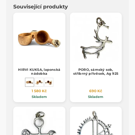
Související produkty
HIRVI KUKSA, laponská
PORO, sámský sob,
nádobka
stříbrný přívěsek, Ag 925
1 580 Kč
690 Kč
Skladem
Skladem