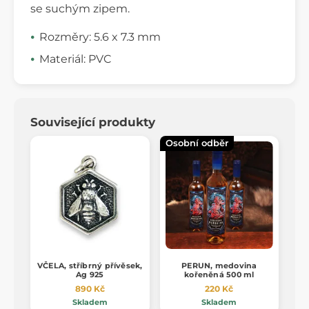
se suchým zipem.
Rozměry: 5.6 x 7.3 mm
Materiál: PVC
Související produkty
Osobní odběr
VČELA, stříbrný přívěsek,
PERUN, medovina
Ag 925
kořeněná 500 ml
890 Kč
220 Kč
Skladem
Skladem