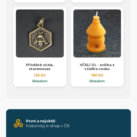
Přívěšek včela,
VČELÍ ÚL - svíčka z
staromosaz
včelího vosku
135 Kč
180 Kč
Skladem
Skladem
První a největší
historický e-shop v ČR