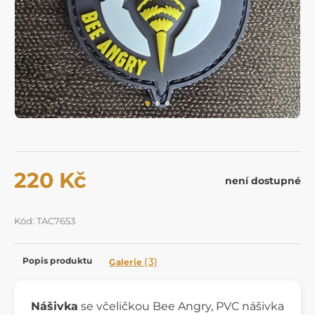
220 Kč
není dostupné
Kód: TAC7653
Popis produktu
(3)
Galerie
Nášivka
se včeličkou Bee Angry, PVC nášivka