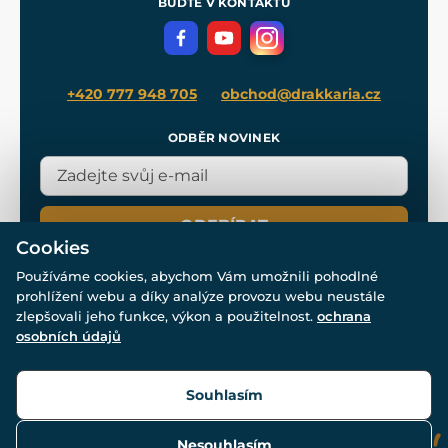
BUĎTE V KONTAKTU
Volná místa
Filmový merch
Blog
+420 777 948 705
obchod@drakkaria.cz
ODBĚR NOVINEK
ODEBÍRAT
Cookies
Používáme cookies, abychom Vám umožnili pohodlné
prohlížení webu a díky analýze provozu webu neustále
zlepšovali jeho funkce, výkon a použitelnost.
ochrana
osobních údajů
© Všechna práva vyhrazena. www.drakkaria.cz 2007-2026.
Powered by
Simplia.cz
, protected by reCAPTCHA.
Souhlasím
Nesouhlasím