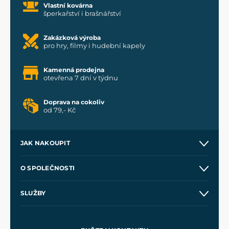
Vlastní kovárna
šperkařství i brašnářství
Zakázková výroba
pro hry, filmy i hudební kapely
Kamenná prodejna
otevřena 7 dní v týdnu
Doprava na cokoliv
od 79,- Kč
JAK NAKOUPIT
Kontakt a prodejny
O SPOLEČNOSTI
Obchodní podmínky
O nás
SLUŽBY
Velkoobchod
Naše dílny
Nákup na splátky
Zakázková výroba
Pro média
Meče pro Kingdom Come