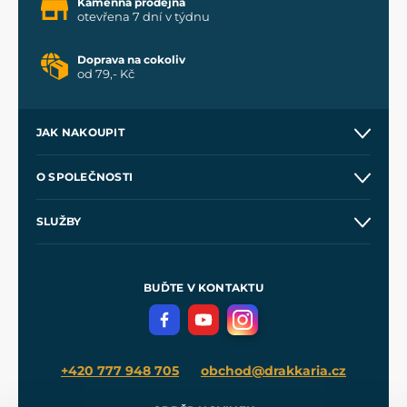
Kamenná prodejna
otevřena 7 dní v týdnu
Doprava na cokoliv
od 79,- Kč
JAK NAKOUPIT
Kontakt a prodejny
O SPOLEČNOSTI
Obchodní podmínky
O nás
SLUŽBY
Velkoobchod
Naše dílny
Nákup na splátky
Zakázková výroba
Pro média
Meče pro Kingdom Come
BUĎTE V KONTAKTU
Volná místa
Filmový merch
Blog
+420 777 948 705
obchod@drakkaria.cz