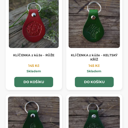
KLÍČENKA z kůže - RŮŽE
KLÍČENKA z kůže - KELTSKÝ
KŘÍŽ
145 Kč
145 Kč
Skladem
Skladem
DO KOŠÍKU
DO KOŠÍKU