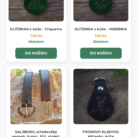
KLÍČENKA z kůže - Triquetra
KLÍČENKA z kůže - HIBERNIA
145 Kč
145 Kč
Skladem
Skladem
DO KOŠÍKU
DO KOŠÍKU
SALZBURG, středověký
THOROVO KLADIVO,
opasek, bronz, XIII. století,
klíčenka, kůže