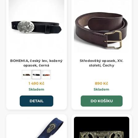
BOHEMIA, český lev, kožený
Středověký opasek, XV.
opasek, černá
století, Čechy
1 490 Kč
890 Kč
Skladem
Skladem
DETAIL
DO KOŠÍKU