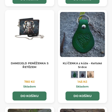
DANEGELD PENĚŽENKA S
KLÍČENKA z kůže - Keltské
ŘETĚZEM
Srdce
780 Kč
145 Kč
Skladem
Skladem
DO KOŠÍKU
DO KOŠÍKU