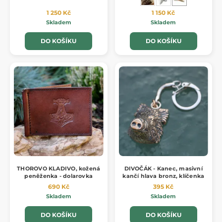
1 250 Kč
1 150 Kč
Skladem
Skladem
DO KOŠÍKU
DO KOŠÍKU
THOROVO KLADIVO, kožená
DIVOČÁK - Kanec, masivní
peněženka - dolarovka
kančí hlava bronz, klíčenka
690 Kč
395 Kč
Skladem
Skladem
DO KOŠÍKU
DO KOŠÍKU