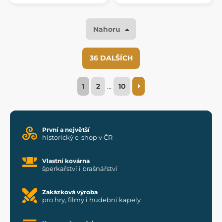
Nahoru
36 DALŠÍCH
1
2
…
10
První a největší
historický e-shop v ČR
Vlastní kovárna
šperkařství i brašnářství
Zakázková výroba
pro hry, filmy i hudební kapely