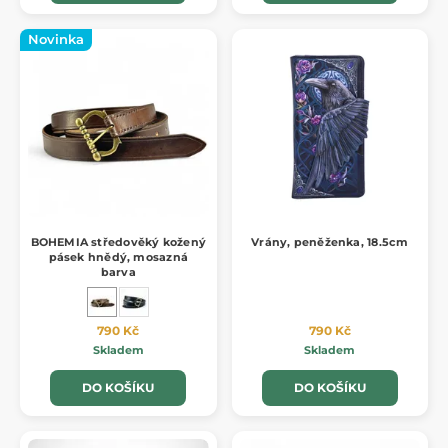
Novinka
BOHEMIA středověký kožený
Vrány, peněženka, 18.5cm
pásek hnědý, mosazná
barva
790 Kč
790 Kč
Skladem
Skladem
DO KOŠÍKU
DO KOŠÍKU