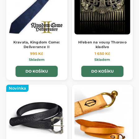
Kravata, Kingdom Come:
Hřeben na vousy Thorovo
Deliverance II
kladivo
995 Kč
1 650 Kč
Skladem
Skladem
DO KOŠÍKU
DO KOŠÍKU
Novinka