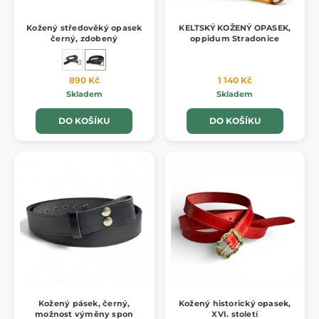
Kožený středověký opasek
KELTSKÝ KOŽENÝ OPASEK,
černý, zdobený
oppidum Stradonice
890 Kč
1 140 Kč
Skladem
Skladem
DO KOŠÍKU
DO KOŠÍKU
Kožený pásek, černý,
Kožený historický opasek,
možnost výměny spon
XVI. století