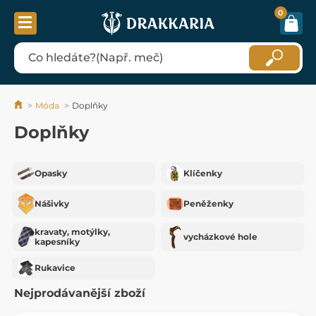
0
Móda
Doplňky
Doplňky
Opasky
Klíčenky
Nášivky
Peněženky
kravaty, motýlky,
vycházkové hole
kapesníky
Rukavice
Nejprodávanější zboží