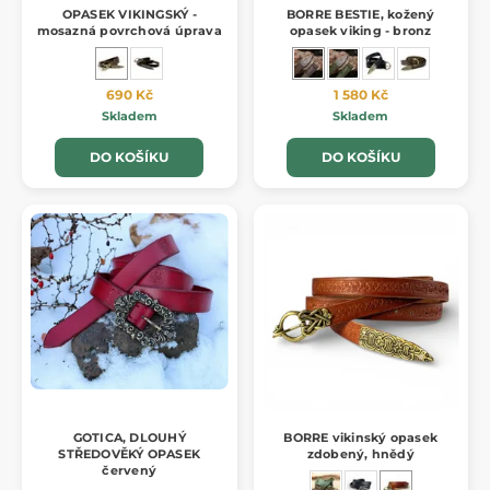
OPASEK VIKINGSKÝ -
BORRE BESTIE, kožený
mosazná povrchová úprava
opasek viking - bronz
690 Kč
1 580 Kč
Skladem
Skladem
DO KOŠÍKU
DO KOŠÍKU
GOTICA, DLOUHÝ
BORRE vikinský opasek
STŘEDOVĚKÝ OPASEK
zdobený, hnědý
červený