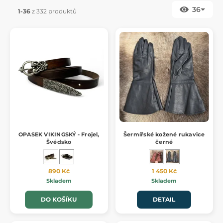
36
1-36
z 332 produktů
OPASEK VIKINGSKÝ - Frojel,
Šermířské kožené rukavice
Švédsko
černé
890 Kč
1 450 Kč
Skladem
Skladem
DO KOŠÍKU
DETAIL