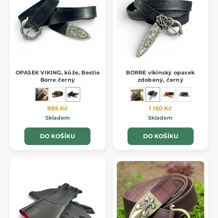
OPASEK VIKING, kůže, Bestie
BORRE vikinský opasek
Borre černý
zdobený, černý
995 Kč
1 150 Kč
Skladem
Skladem
DO KOŠÍKU
DO KOŠÍKU