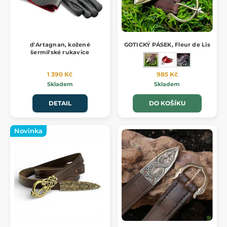
d'Artagnan, kožené
GOTICKÝ PÁSEK, Fleur de Lis
šermířské rukavice
1 390 Kč
985 Kč
Skladem
Skladem
DETAIL
DO KOŠÍKU
Novinka