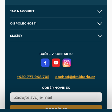
JAK NAKOUPIT
Kontakt a prodejny
O SPOLEČNOSTI
Obchodní podmínky
O nás
SLUŽBY
Velkoobchod
Naše dílny
Nákup na splátky
Zakázková výroba
Pro média
Meče pro Kingdom Come
BUĎTE V KONTAKTU
Volná místa
Filmový merch
Blog
+420 777 948 705
obchod@drakkaria.cz
ODBĚR NOVINEK
ODEBÍRAT