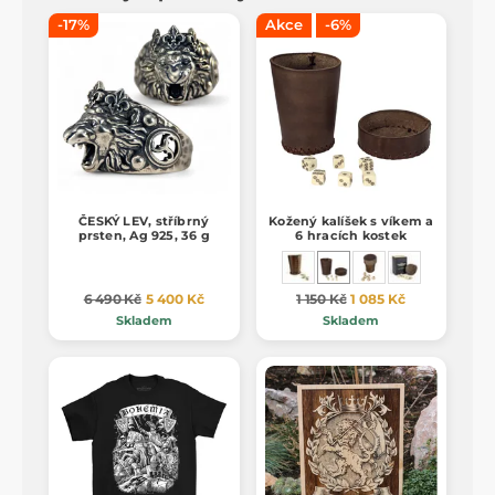
-17%
Akce
-6%
ČESKÝ LEV, stříbrný
Kožený kalíšek s víkem a
prsten, Ag 925, 36 g
6 hracích kostek
6 490 Kč
5 400 Kč
1 150 Kč
1 085 Kč
Skladem
Skladem