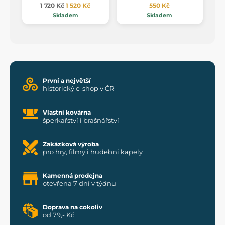
1 720 Kč
1 520 Kč
550 Kč
Skladem
Skladem
První a největší
historický e-shop v ČR
Vlastní kovárna
šperkařství i brašnářství
Zakázková výroba
pro hry, filmy i hudební kapely
Kamenná prodejna
otevřena 7 dní v týdnu
Doprava na cokoliv
od 79,- Kč