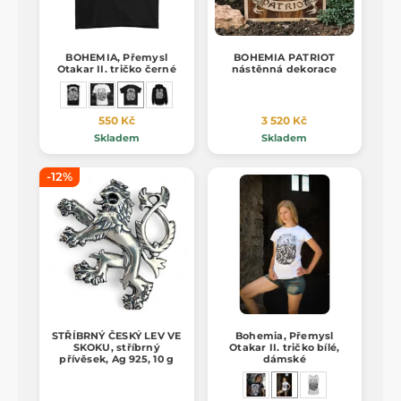
BOHEMIA, Přemysl
BOHEMIA PATRIOT
Otakar II. tričko černé
nástěnná dekorace
550 Kč
3 520 Kč
Skladem
Skladem
-12%
STŘÍBRNÝ ČESKÝ LEV VE
Bohemia, Přemysl
SKOKU, stříbrný
Otakar II. tričko bílé,
přívěsek, Ag 925, 10 g
dámské