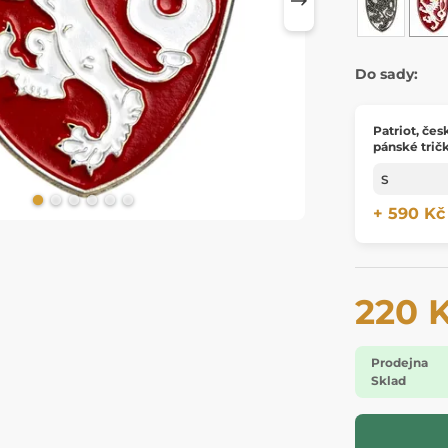
Do sady:
Patriot, čes
pánské trič
+ 590 Kč
220 
Prodejna
Sklad