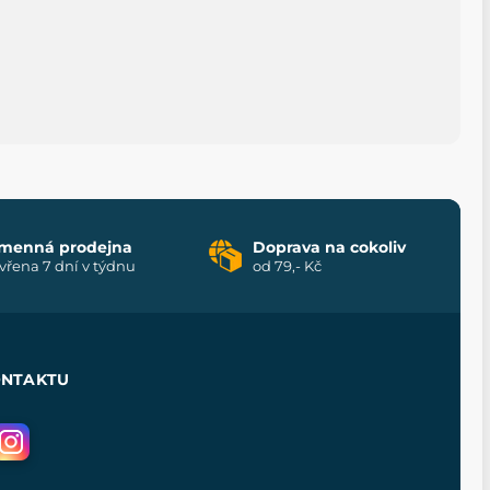
menná prodejna
Doprava na cokoliv
vřena 7 dní v týdnu
od 79,- Kč
ONTAKTU