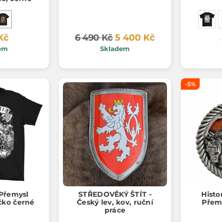
Kč
6 490 Kč
5 400 Kč
em
Skladem
-5%
Přemysl
STŘEDOVĚKÝ ŠTÍT -
Histo
ičko černé
Český lev, kov, ruční
Přemy
práce