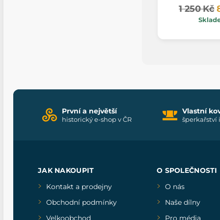
1 250 Kč
Sklad
První a největší
Vlastní ko
historický e-shop v ČR
šperkařství 
JAK NAKOUPIT
O SPOLEČNOSTI
Kontakt a prodejny
O nás
Obchodní podmínky
Naše dílny
Velkoobchod
Pro média