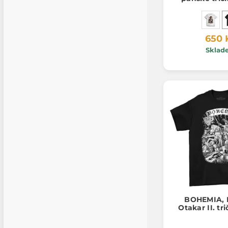
650 
Sklad
BOHEMIA, 
Otakar II. tr