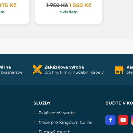
875 Kč
1 760 Kč
1 560 Kč
em
Skladem
várna
Zakázková výroba
Ka
i brašnářství
pro hry, filmy i hudební kapely
ote
SLUŽBY
BUĎTE V K
Zakázková výroba
Meče pro Kingdom Come
Filmový merch