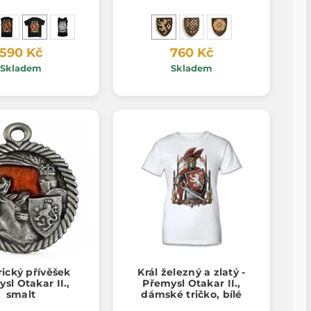
590 Kč
760 Kč
Skladem
Skladem
rický přívěšek
Král železný a zlatý -
sl Otakar II.,
Přemysl Otakar II.,
smalt
dámské tričko, bílé