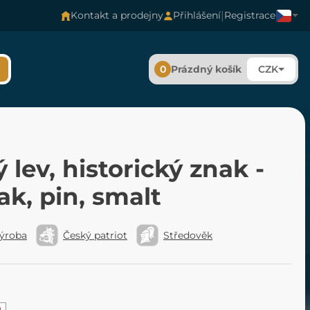
|
Kontakt a prodejny
Přihlášení
Registrace
0
Prázdný košík
CZK
 lev, historický znak -
k, pin, smalt
výroba
Český patriot
Středověk