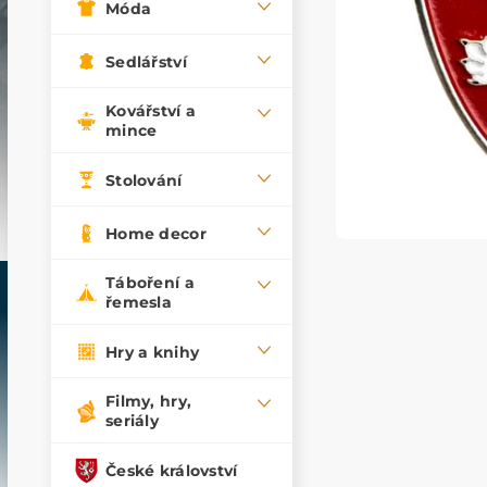
Móda
Sedlářství
Kovářství a
mince
Stolování
Home decor
Táboření a
řemesla
Hry a knihy
Filmy, hry,
seriály
České království