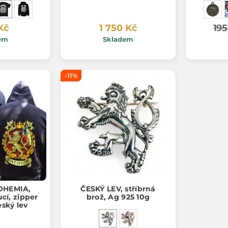
Kč
1 750 Kč
195
em
Skladem
-11%
OHEMIA,
ČESKÝ LEV, stříbrná
cí, zipper
brož, Ag 925 10g
eský lev