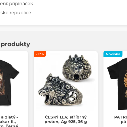
ní: připínáček
ské republice
í produkty
-17%
Novinka
 a zlatý -
ČESKÝ LEV, stříbrný
PATRI
kar II.,
prsten, Ag 925, 36 g
pá
ko, černé