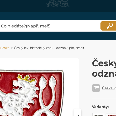
Brože
Český lev, historický znak - odznak, pin, smalt
Český
odzna
Česká 
Varianty: