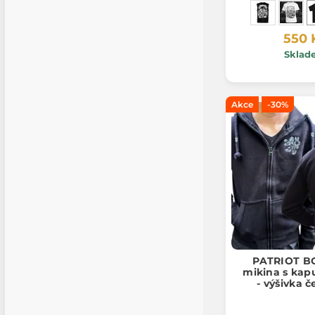
550 
Sklad
Akce
-30%
PATRIOT B
mikina s kapu
- výšivka č