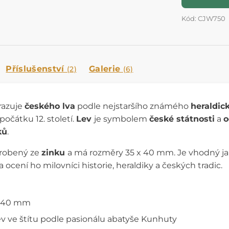
Kód: CJW750
Příslušenství
Galerie
(2)
(6)
razuje
českého lva
podle nejstaršího známého
heraldic
počátku 12. století.
Lev
je symbolem
české státnosti
a
o
ků
.
yrobený ze
zinku
a má rozměry 35 x 40 mm. Je vhodný ja
ocení ho milovníci historie, heraldiky a českých tradic.
x 40 mm
ev ve štítu podle pasionálu abatyše Kunhuty