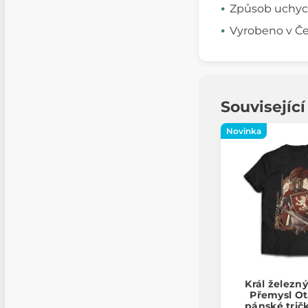
Způsob uchyce
Vyrobeno v Če
Souvisejíc
Novinka
Král železný
Přemysl Ota
pánské trič