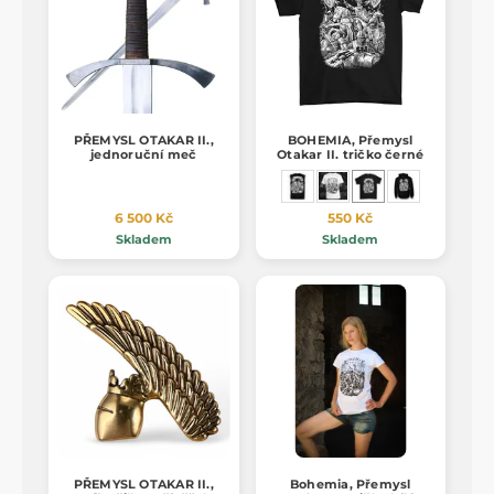
PŘEMYSL OTAKAR II.,
BOHEMIA, Přemysl
jednoruční meč
Otakar II. tričko černé
6 500 Kč
550 Kč
Skladem
Skladem
PŘEMYSL OTAKAR II.,
Bohemia, Přemysl