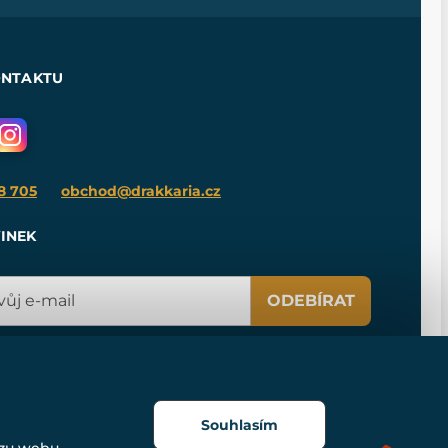
ONTAKTU
8 705
obchod@drakkaria.cz
INEK
ODEBÍRAT
Souhlasím