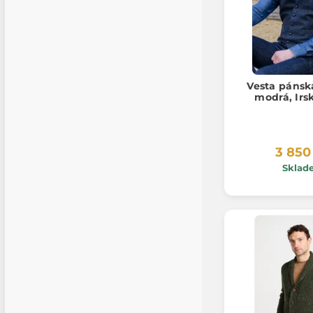
Vesta pánsk
modrá, Irs
3 850
Sklad