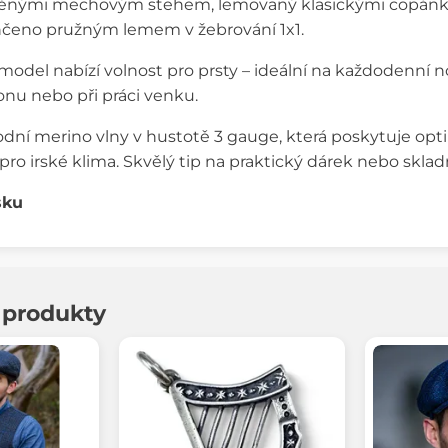
ěnými mechovým stehem, lemovaný klasickými copánky. 
nčeno pružným lemem v žebrování 1x1.
model nabízí volnost pro prsty – ideální na každodenní no
onu nebo při práci venku.
odní merino vlny v hustotě 3 gauge, která poskytuje opt
pro irské klima. Skvělý tip na praktický dárek nebo sklad
sku
í produkty