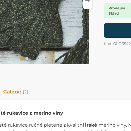
Prodejna
Sklad
Kód: GLO6542
Galerie
(2)
té rukavice z merino vlny
sté rukavice ručně pletené z kvalitní
irské
merino vlny. 