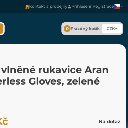
|
Kontakt a prodejny
Přihlášení
Registrace
0
Prázdný košík
CZK
 vlněné rukavice Aran
rless Gloves, zelené
Kč
Na dotaz