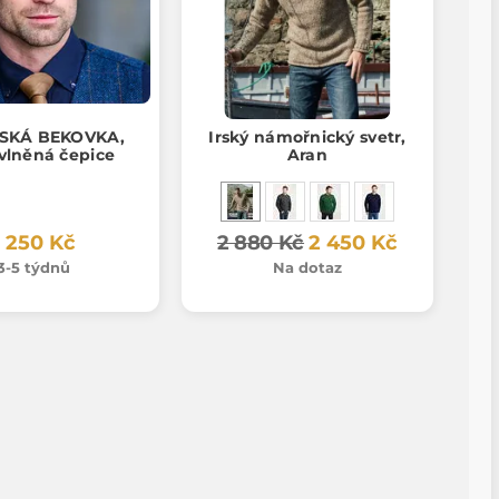
SKÁ BEKOVKA,
Irský námořnický svetr,
 vlněná čepice
Aran
1 250 Kč
2 880 Kč
2 450 Kč
3-5 týdnů
Na dotaz