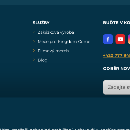
SLUŽBY
BUĎTE V K
Zakázková výroba
Meče pro Kingdom Come
Filmový merch
+420 777 94
Blog
ODBĚR NOV
© Všechna práva vyhrazena. www.drakkaria.cz 2007-2026.