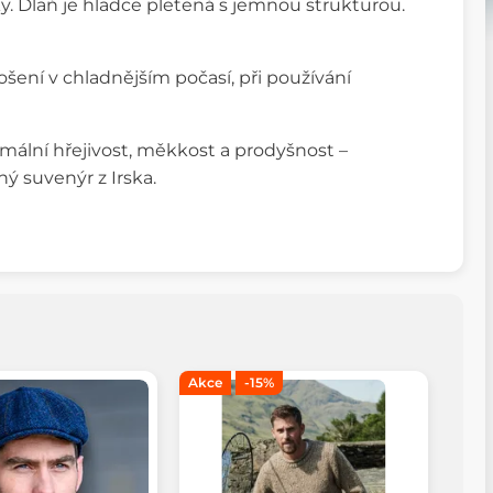
Dlaň je hladce pletená s jemnou strukturou.
šení v chladnějším počasí, při používání
imální hřejivost, měkkost a prodyšnost –
ný suvenýr z Irska.
Akce
-15%