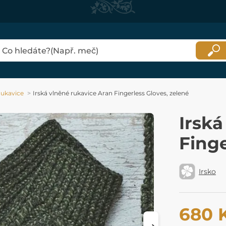
ukavice
Irská vlněné rukavice Aran Fingerless Gloves, zelené
Irská
Finge
Irsko
680 