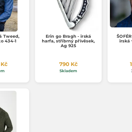
á Tweed,
Erin go Bragh - irská
ŠOFÉR
ko 434-1
harfa, stříbrný přívěsek,
irská
Ag 925
 Kč
790 Kč
em
Skladem