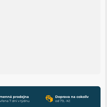
menná prodejna
Doprava na cokoliv
vřena 7 dní v týdnu
od 79,- Kč