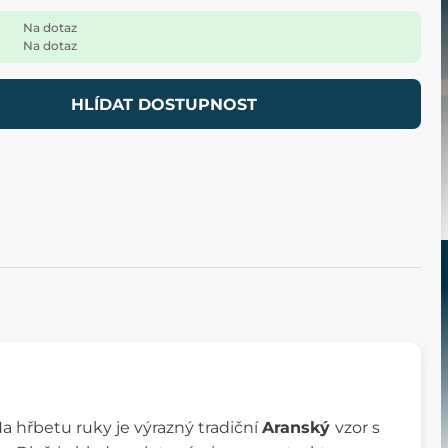
Na dotaz
Na dotaz
HLÍDAT DOSTUPNOST
Na hřbetu ruky je výrazný tradiční
Aranský
vzor s