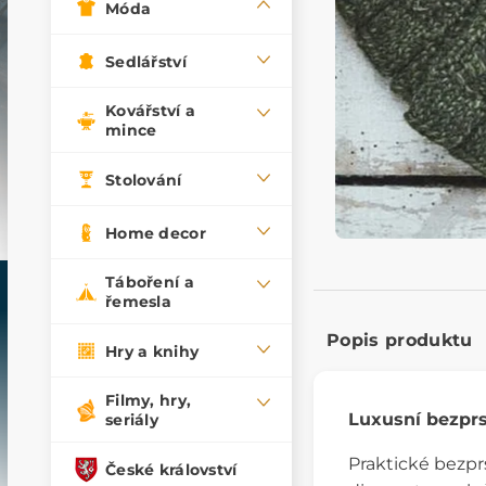
Móda
Sedlářství
Kovářství a
mince
Stolování
Home decor
Táboření a
řemesla
Popis produktu
Hry a knihy
Filmy, hry,
Luxusní bezprs
seriály
Praktické bezpr
České království