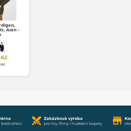
rdigan,
tr, Aran -
o
 Kč
taz
várna
Zakázková výroba
Ka
i brašnářství
pro hry, filmy i hudební kapely
ote