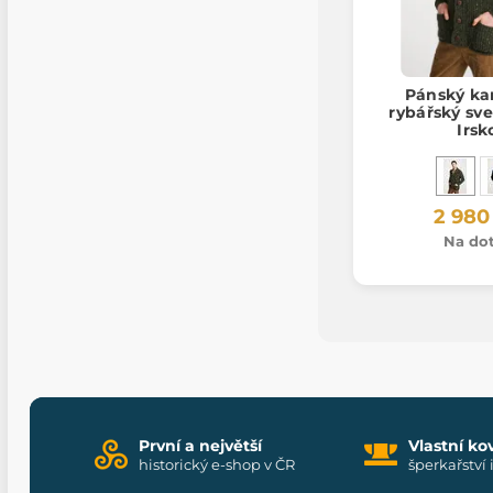
Pánský ka
rybářský sve
Irsk
2 980
Na do
První a největší
Vlastní ko
historický e-shop v ČR
šperkařství 