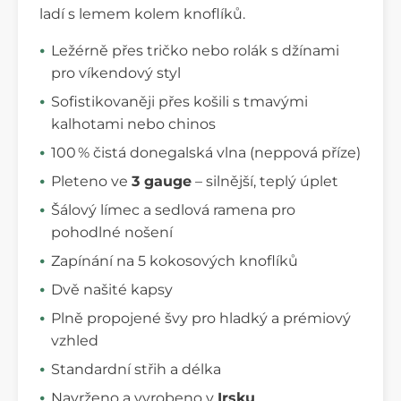
ladí s lemem kolem knoflíků.
Ležérně přes tričko nebo rolák s džínami
pro víkendový styl
Sofistikovaněji přes košili s tmavými
kalhotami nebo chinos
100 % čistá donegalská vlna (neppová příze)
Pleteno ve
3 gauge
– silnější, teplý úplet
Šálový límec a sedlová ramena pro
pohodlné nošení
Zapínání na 5 kokosových knoflíků
Dvě našité kapsy
Plně propojené švy pro hladký a prémiový
vzhled
Standardní střih a délka
Navrženo a vyrobeno v
Irsku