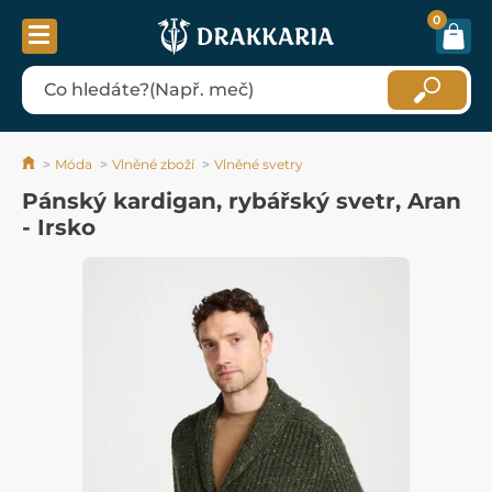
0
Móda
Vlněné zboží
Vlněné svetry
Pánský kardigan, rybářský svetr, Aran
- Irsko