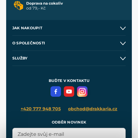
Doprava na cokoliv
od 79,- Kč
JAK NAKOUPIT
Kontakt a prodejny
O SPOLEČNOSTI
Obchodní podmínky
O nás
SLUŽBY
Velkoobchod
Naše dílny
Nákup na splátky
Zakázková výroba
Pro média
Meče pro Kingdom Come
BUĎTE V KONTAKTU
Volná místa
Filmový merch
Blog
+420 777 948 705
obchod@drakkaria.cz
ODBĚR NOVINEK