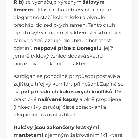
Rib)
se vyznačuje výrazným
šálovým
límcem
z klasického žebrování, který se
elegantně stáčí kolem krku a plynule
přechází do sedlových ramen. Tento druh
úpletu vytváří nejen atraktivní strukturu, ale
zároveň zdůrazňuje hloubku a bohatost
odstínů
neppové příze z Donegalu
, jejíž
jemně tvídový vzhled dodává svetru
přirozený, rustikální charakter.
Kardigan se pohodlně přizpůsobí postavě a
zajišťuje hřejivý komfort při nošení. Zapíná se
na
pět přírodních kokosových knoflíků
. Dvě
praktické
našívané kapsy
a plně propojené
(linked) švy zaručují čisté zpracování a
elegantní, luxusní vzhled.
Rukávy jsou zakončeny krátkými
manžetami
s jemným žebrováním 1x1, které