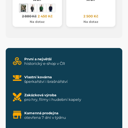
2 880 Kč
2 450 Kč
2 500 Kč
Na dotaz
Na dotaz
První a největší
historický e-shop v ČR
Vlastní kovárna
šperkařství i brašnářství
Zakázková výroba
pro hry, filmy i hudební kapely
Kamenná prodejna
otevřena 7 dní v týdnu