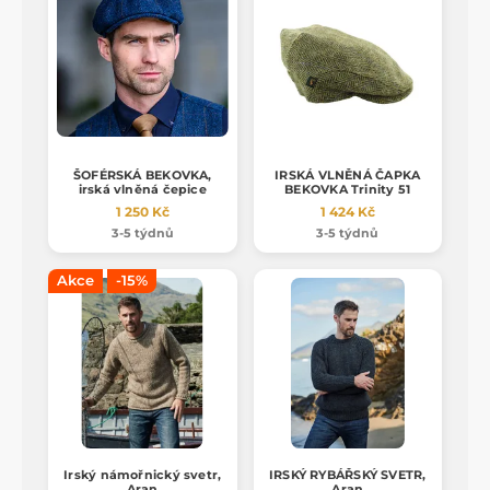
ŠOFÉRSKÁ BEKOVKA,
IRSKÁ VLNĚNÁ ČAPKA
irská vlněná čepice
BEKOVKA Trinity 51
1 250 Kč
1 424 Kč
3-5 týdnů
3-5 týdnů
Akce
-15%
Irský námořnický svetr,
IRSKÝ RYBÁŘSKÝ SVETR,
Aran
Aran