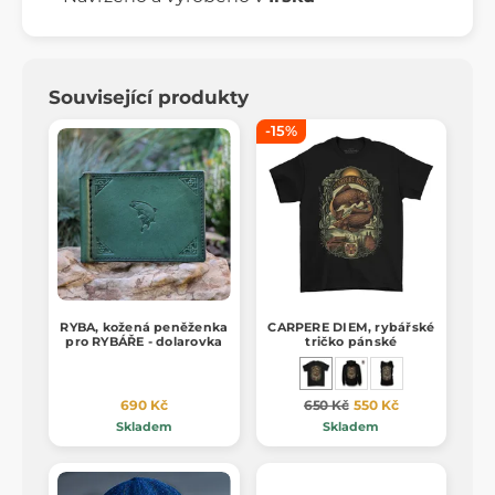
Související produkty
-15%
RYBA, kožená peněženka
CARPERE DIEM, rybářské
pro RYBÁŘE - dolarovka
tričko pánské
690 Kč
650 Kč
550 Kč
Skladem
Skladem