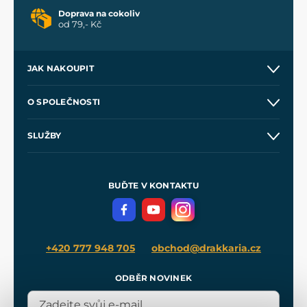
Doprava na cokoliv
od 79,- Kč
JAK NAKOUPIT
Kontakt a prodejny
O SPOLEČNOSTI
Obchodní podmínky
O nás
SLUŽBY
Velkoobchod
Naše dílny
Nákup na splátky
Zakázková výroba
Pro média
Meče pro Kingdom Come
BUĎTE V KONTAKTU
Volná místa
Filmový merch
Blog
+420 777 948 705
obchod@drakkaria.cz
ODBĚR NOVINEK