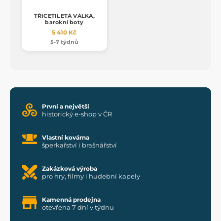
TŘICETILETÁ VÁLKA,
barokní boty
5 410 Kč
5-7 týdnů
První a největší
historický e-shop v ČR
Vlastní kovárna
šperkařství i brašnářství
Zakázková výroba
pro hry, filmy i hudební kapely
Kamenná prodejna
otevřena 7 dní v týdnu