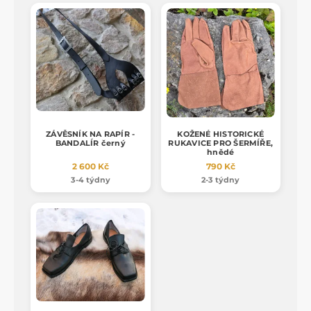
ZÁVĚSNÍK NA RAPÍR -
KOŽENÉ HISTORICKÉ
BANDALÍR černý
RUKAVICE PRO ŠERMÍŘE,
hnědé
2 600 Kč
790 Kč
3-4 týdny
2-3 týdny