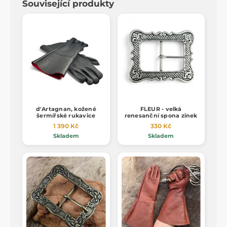
Související produkty
d'Artagnan, kožené
FLEUR - velká
šermířské rukavice
renesanční spona zinek
1 390 Kč
330 Kč
Skladem
Skladem