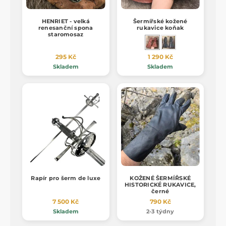
HENRIET - velká
Šermířské kožené
renesanční spona
rukavice koňak
staromosaz
295 Kč
1 290 Kč
Skladem
Skladem
Rapír pro šerm de luxe
KOŽENÉ ŠERMÍŘSKÉ
HISTORICKÉ RUKAVICE,
černé
7 500 Kč
790 Kč
Skladem
2-3 týdny