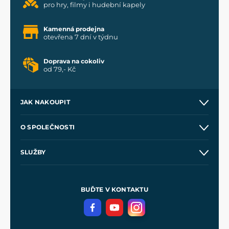
pro hry, filmy i hudební kapely
Kamenná prodejna
otevřena 7 dní v týdnu
Doprava na cokoliv
od 79,- Kč
JAK NAKOUPIT
Kontakt a prodejny
O SPOLEČNOSTI
Obchodní podmínky
O nás
SLUŽBY
Velkoobchod
Naše dílny
Nákup na splátky
Zakázková výroba
Pro média
Meče pro Kingdom Come
BUĎTE V KONTAKTU
Volná místa
Filmový merch
Blog