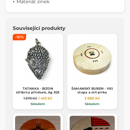
Materiál: zinek
Související produkty
-10%
TATANKA - BIZON
ŠAMANSKÝ BUBEN - Vlčí
stříbrný přívěsek, Ag 925
stopa a orlí pírka
1 570 Kč
1 410 Kč
3 680 Kč
Skladem
Skladem