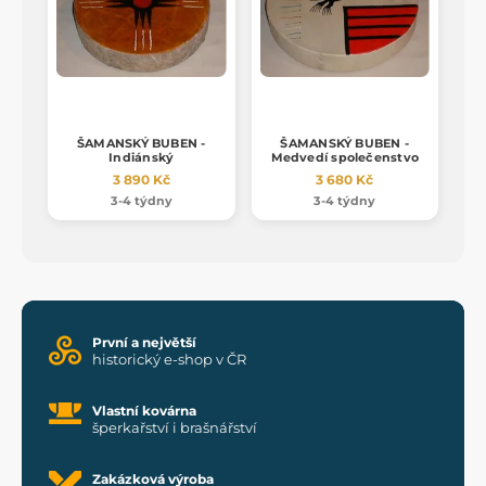
ŠAMANSKÝ BUBEN -
ŠAMANSKÝ BUBEN -
Indiánský
Medvedí společenstvo
3 890 Kč
3 680 Kč
3-4 týdny
3-4 týdny
První a největší
historický e-shop v ČR
Vlastní kovárna
šperkařství i brašnářství
Zakázková výroba