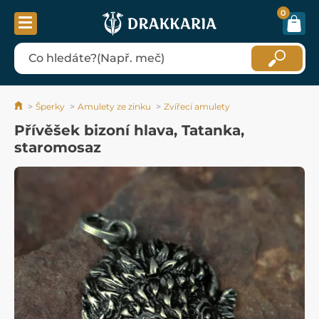
0
Šperky
Amulety ze zinku
Zvířecí amulety
Přívěšek bizoní hlava, Tatanka,
staromosaz