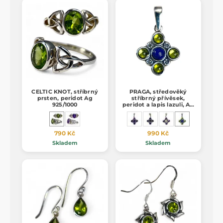
CELTIC KNOT, stříbrný
PRAGA, středověký
prsten, peridot Ag
stříbrný přívěsek,
925/1000
peridot a lapis lazuli, Ag
925/1000
790 Kč
990 Kč
Skladem
Skladem