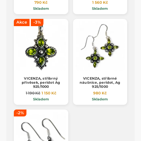
790 Kč
1 560 Kč
Skladem
Skladem
Akce
-3%
VICENZA, stříbrný
VICENZA, stříbrné
přívěsek, peridot Ag
náušnice, peridot, Ag
925/1000
925/1000
1 190 Kč
1 150 Kč
980 Kč
Skladem
Skladem
-2%