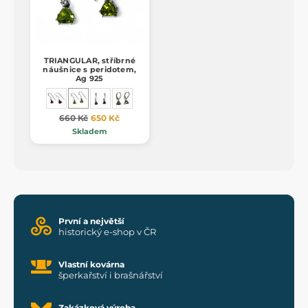
TRIANGULAR, stříbrné
náušnice s peridotem,
Ag 925
660 Kč
650 Kč
Skladem
První a největší
historický e-shop v ČR
Vlastní kovárna
šperkařství i brašnářství
Zakázková výroba