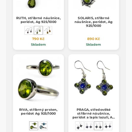
RUTH, stříbrné náušnice,
SOLARIS, stříbrné
peridot, Ag 925/1000
náušnice, peridot, Ag
925/1000
790 Kč
890 Kč
Skladem
Skladem
RIVA, stříbrný prsten,
PRAGA, středověké
peridot Ag 925/1000
stříbrné náušnice,
peridot a lapis lazuli, Ag
925/1000