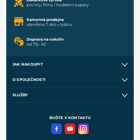
pro hry, filmy i hudební kapely
Kamenná prodejna
otevřena 7 dní v týdnu
Doprava na cokoliv
od 79,- Kč
JAK NAKOUPIT
Kontakt a prodejny
O SPOLEČNOSTI
Obchodní podmínky
O nás
SLUŽBY
Velkoobchod
Naše dílny
Nákup na splátky
Zakázková výroba
Pro média
Meče pro Kingdom Come
BUĎTE V KONTAKTU
Volná místa
Filmový merch
Blog