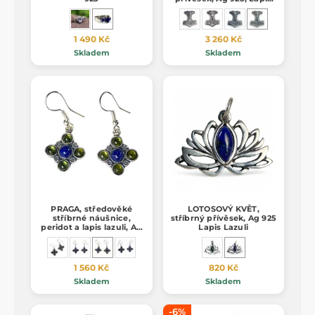
Lazuli
1 490 Kč
3 260 Kč
Skladem
Skladem
PRAGA, středověké
LOTOSOVÝ KVĚT,
stříbrné náušnice,
stříbrný přívěsek, Ag 925
peridot a lapis lazuli, Ag
Lapis Lazuli
925/1000
1 560 Kč
820 Kč
Skladem
Skladem
-6%