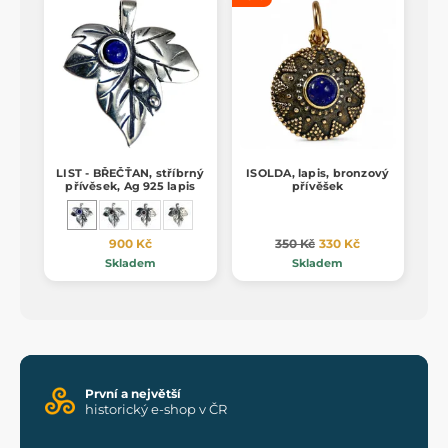
LIST - BŘEČŤAN, stříbrný
ISOLDA, lapis, bronzový
přívěsek, Ag 925 lapis
přívěšek
900 Kč
350 Kč
330 Kč
Skladem
Skladem
První a největší
historický e-shop v ČR