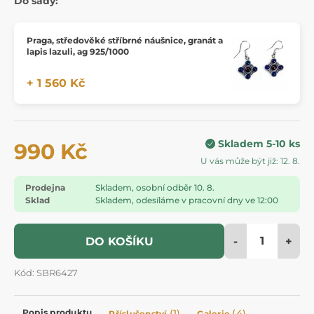
Do sady:
Praga, středověké stříbrné náušnice, granát a
lapis lazuli, ag 925/1000
+ 1 560 Kč
Skladem 5-10 ks
990 Kč
U vás může být již: 12. 8.
Prodejna
Skladem, osobní odběr 10. 8.
Sklad
Skladem, odesíláme v pracovní dny ve 12:00
-
+
DO KOŠÍKU
Kód: SBR6427
Popis produktu
(1)
(4)
Příslušenství
Galerie