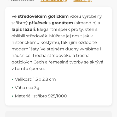
Ve
středověkém gotickém
vzoru vyrobený
stříbrný
přívěsek
s
granátem
(almandin) a
lapis lazuli
. Elegantní šperk pro ty, kteří si
oblíbili středověk. Můžete jej nosit jak k
historickému kostýmu, tak i jím ozdobíte
moderní šaty. Ve stejném duchy vyrábíme i
náušnice. Trocha středověku a trocha
gotických Čech a řemeslné tvorby se skrývá
v tomto šperku.
Velikost: 1,5 x 2,8 cm
Váha cca 3g
Materiál: stříbro 925/1000