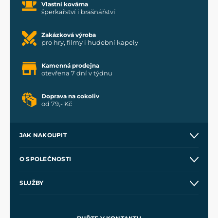
Vlastní kovárna
šperkařství i brašnářství
Zakázková výroba
pro hry, filmy i hudební kapely
Kamenná prodejna
otevřena 7 dní v týdnu
Doprava na cokoliv
od 79,- Kč
JAK NAKOUPIT
Kontakt a prodejny
O SPOLEČNOSTI
Obchodní podmínky
O nás
SLUŽBY
Velkoobchod
Naše dílny
Nákup na splátky
Zakázková výroba
Pro média
Meče pro Kingdom Come