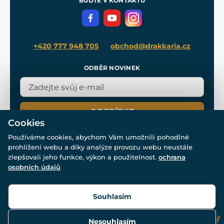
BUĎTE V KONTAKTU
Volná místa
Filmový merch
Blog
+420 777 948 705
obchod@drakkaria.cz
ODBĚR NOVINEK
ODEBÍRAT
Cookies
Používáme cookies, abychom Vám umožnili pohodlné
prohlížení webu a díky analýze provozu webu neustále
zlepšovali jeho funkce, výkon a použitelnost.
ochrana
osobních údajů
© Všechna práva vyhrazena. www.drakkaria.cz 2007-2026.
Powered by
Simplia.cz
, protected by reCAPTCHA.
Souhlasím
Nesouhlasím