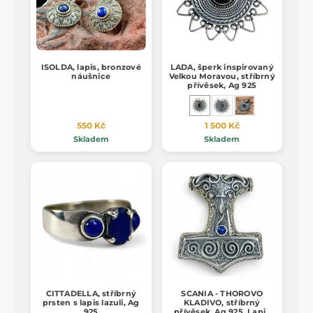
ISOLDA, lapis, bronzové
LADA, šperk inspirovaný
náušnice
Velkou Moravou, stříbrný
přívěsek, Ag 925
550 Kč
1 500 Kč
Skladem
Skladem
CITTADELLA, stříbrný
SCANIA - THOROVO
prsten s lapis lazuli, Ag
KLADIVO, stříbrný
925
přívěsek, Ag 925, Lapis