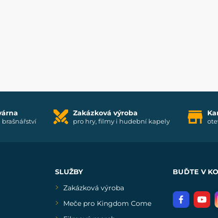
várna
Zakázková výroba
Ka
i brašnářství
pro hry, filmy i hudební kapely
ote
SLUŽBY
BUĎTE V K
Zakázková výroba
Meče pro Kingdom Come