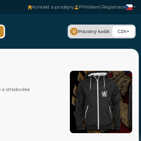
|
Kontakt a prodejny
Přihlášení
Registrace
0
Prázdný košík
CZK
ké a středověké