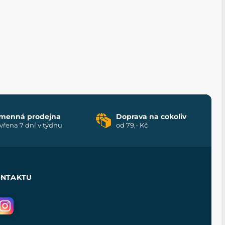
menná prodejna
Doprava na cokoliv
vřena 7 dní v týdnu
od 79,- Kč
ONTAKTU