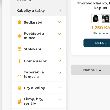
Thorovo kladivo,
Vlněné svetry
kapucí
Opasky
Kabelky a tašky
Vlněné čepice
Klíčenky
Vlněné kabelky, tašky
Vlněné vesty
Sedlářství
Nášivky
1 250 Kč
Brašny, měšce, sporrany
Vlněné deky
Peněženky
Kovářství a
Skladem
Tašky a kabely
Vlněné ponožky
mince
Kravaty, motýlky,
DETAIL
Vlněné šály
kapesníky
Stolování
Vlněné kabelky, tašky
Vycházkové hole
Ponča, pláště, přehozy
Rukavice
Home decor
Nahoru
Táboření a
řemesla
Hry a knihy
Filmy, hry,
seriály