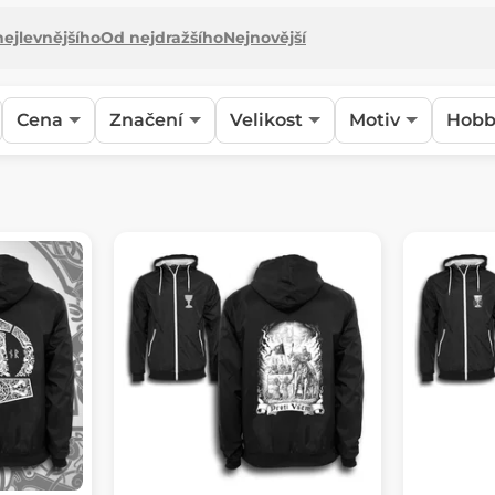
ejlevnějšího
Od nejdražšího
Nejnovější
Cena
Značení
Velikost
Motiv
Hobb