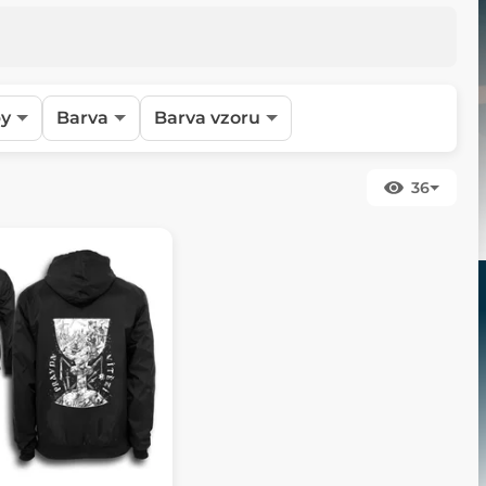
y
Barva
Barva vzoru
36