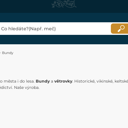
Bundy
o města i do lesa.
Bundy
a
větrovky
. Historické, vikinské, kelts
dictví. Naše výroba.